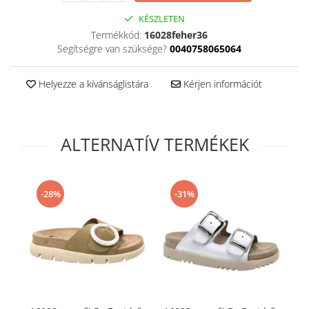
KÉSZLETEN
Termékkód:
16028feher36
Segítségre van szüksége?
0040758065064
Helyezze a kívánságlistára
Kérjen információt
ALTERNATÍV TERMÉKEK
-28%
-31%