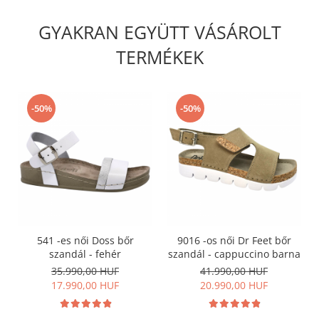
GYAKRAN EGYÜTT VÁSÁROLT
TERMÉKEK
-50%
-50%
541 -es női Doss bőr
9016 -os női Dr Feet bőr
szandál - fehér
szandál - cappuccino barna
35.990,00 HUF
41.990,00 HUF
17.990,00 HUF
20.990,00 HUF