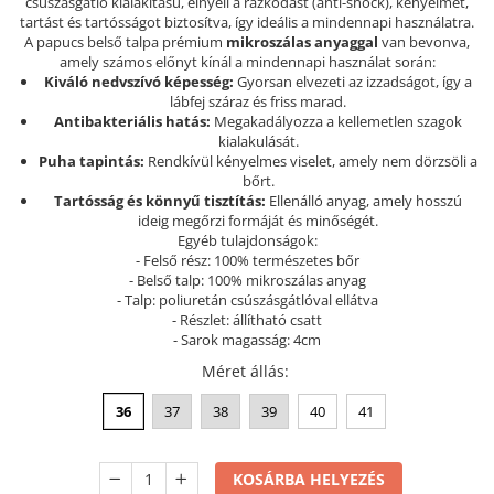
csúszásgátló kialakítású, elnyeli a rázkódást (anti-shock), kényelmet,
tartást és tartósságot biztosítva, így ideális a mindennapi használatra.
Szandál
A papucs belső talpa prémium
mikroszálas anyaggal
van bevonva,
Papucs
amely számos előnyt kínál a mindennapi használat során:
Kiváló nedvszívó képesség:
Gyorsan elvezeti az izzadságot, így a
NYARI FÉRFI LÁBBELI KOLLEKCIÓ
lábfej száraz és friss marad.
GYEREK SZANDÁL ÉS PAPUCS
Antibakteriális hatás:
Megakadályozza a kellemetlen szagok
kialakulását.
STERILIZÁLHATÓ KLUMPA
Puha tapintás:
Rendkívül kényelmes viselet, amely nem dörzsöli a
bőrt.
TÉLI GYAPJÚ PAPUCSOK - női és
Tartósság és könnyű tisztítás:
Ellenálló anyag, amely hosszú
férfi
ideig megőrzi formáját és minőségét.
Egyéb tulajdonságok:
KIVEHETŐ TALPBETÉTES KLUMPA
- Felső rész: 100% természetes bőr
BÜTYKÖS LÁBRA VALÓ PAPUCS
- Belső talp: 100% mikroszálas anyag
- Talp: poliuretán csúszásgátlóval ellátva
MUNKAVÉDELMI TANUSÍTVÁNNYAL
- Részlet: állítható csatt
rendelkező termék
- Sarok magasság: 4cm
Méret állás
:
36
37
38
39
40
41
KOSÁRBA HELYEZÉS