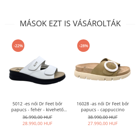
MÁSOK EZT IS VÁSÁROLTÁK
-22%
-28%
5012 -es női Dr Feet bőr
16028 -as női Dr Feet bőr
papucs - fehér - kivehető
papucs - cappuccino
talpbetét
36.990,00 HUF
38.990,00 HUF
28.990,00 HUF
27.990,00 HUF