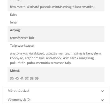
fém csattal állítható pántok,
mintás (virág/állat/tematika)
Szín:
fehér
Anyag:
természetes bőr
Talp szerkezete:
anatómikus kialakítású,
csúszás mentes,
maximalis kenyelem,
könnyed,
ergonómikus,
anti-shock,
4cm sarok magassag,
poliurátén,
puha, memória szivacsos talp
Méret:
36,
40,
41,
37,
38,
39
Méret táblázat
Vélemények
(0)