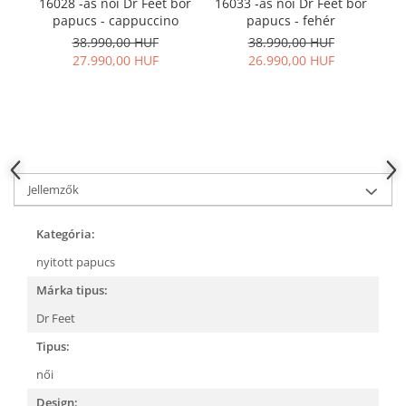
16028 -as női Dr Feet bőr
16033 -as női Dr Feet bőr
16
papucs - cappuccino
papucs - fehér
p
38.990,00 HUF
38.990,00 HUF
27.990,00 HUF
26.990,00 HUF
Jellemzők
Kategória:
nyitott papucs
Márka tipus:
Dr Feet
Tipus:
női
Design: