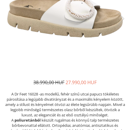
Női nyitott papucs - DOSS
Női szandál - DOSS
Férfi nyitott papucs - DOSS
Házi papucs - DOSS
PIUMETTA - gördülő talpú lábbeli
MEDI+ LÁBBELI
Női csukott papucsok - Medi+
Ferfi csukott papucsok - Medi+
Női nyitott papucs - Medi+
Női szandál
LEON KLOMPE LÁBBELI
38.990,00 HUF
27.990,00 HUF
Női csukott papucs - Leon
A Dr Feet 16028 -as modellű, fehér színű utcai papucs tökéletes
Férfi csukott papucs - Leon
párosítása a legújabb divatirányzat és a maximális kényelem között,
amely a stílust és kényelmet ötvözi az élete legsűrübb napjain. Mivel a
Női nyitott papucs - Leon
legjobb minőségű természetes olasz bőrből készültek, ötvözik a
Női szandál - Leon
luxust, az eleganciát és az első osztályú minőséget.
A
poliuretánból
készült rugalmas és könnyű talp természetes
Férfi nyitott papucs
bőrbevonattal ellátott. Ortopédiai, anatómiai, antisztatikus és
NYÁRI NŐI LÁBBELI KOLLEKCIÓ