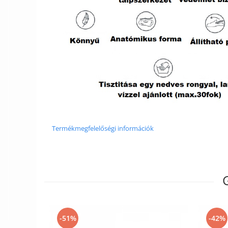
Termékmegfelelőségi információk
-51%
-42%