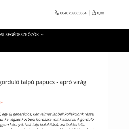
0040758065064
0,00
SI SEGÉDESZKÖZÖK
gördülő talpú papucs - apró virág
UF
 egy új generációs, kényelmes lábbeli kollekciónk része,
nka végzés közbeni hordásra volt kialakítva. A gördülő
gyon könnyű, ívelt talp kialakitású, antibakteriális,