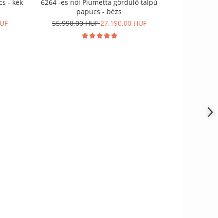
s - kék
6264 -es női Piumetta gördülő talpú
21012 -es n
papucs - bézs
ró
HUF
55.990,00 HUF
27.190,00 HUF
37.990,