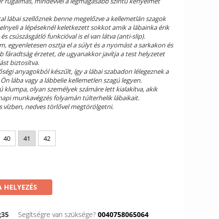
r rugalmas, mindevvel a legmagasabb szintű kényelmet
tal lábai szellőznek benne megelőzve a kellemetlán szagok
 elnyeli a lépéseknél keletkezett sokkot amik a lábainka érik
 csúszásgátló funkcióval is el van látva (anti-slip).
m, egyenletesen osztja el a súlyt és a nyomást a sarkakon és
b fáradtság érzetet, de ugyanakkor javítja a test helyzetet
st biztosítva.
ségi anyagokból készűlt, így a lábai szabadon lélegeznek a
 Ön lába vagy a lábbelie kellemetlen szagú legyen.
sú klumpa, olyan személyek számáre lett kialakítva, akik
napi munkavégzés folyamán túlterhelik lábaikait.
s vízben, nedves törlővel megtörölgetni.
40
41
42
 HELYEZÉS
g35
Segítségre van szüksége?
0040758065064