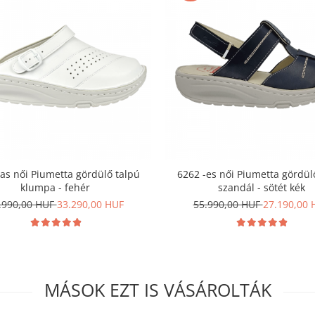
as női Piumetta gördülő talpú
6262 -es női Piumetta gördül
klumpa - fehér
szandál - sötét kék
.990,00 HUF
33.290,00 HUF
55.990,00 HUF
27.190,00 
MÁSOK EZT IS VÁSÁROLTÁK