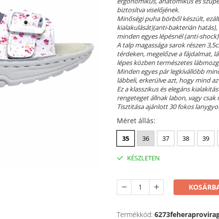
ergonomikus, anatómikus és szupe
biztosítva viselőjének.
Minőségi puha börből készült, ezál
kialakulását)(anti-bakterián hatás),
minden egyes lépésnél (anti-shock) és
A talp magassága sarok részen 3,5c
térdeken, megelőzve a fájdalmat, lá
lépes közben természetes lábmozgá
Minden egyes pár legkívállóbb minő
lábbeli, erkerülve azt, hogy mind az
Ez a klasszikus és elegáns kialakitá
rengeteget állnak labon, vagy csak 
Tisztitása ajánlott 30 fokos lanygyo
Méret állás
:
35
36
37
38
39
KÉSZLETEN
KOSÁRBA
Termékkód:
6273feheraprovira