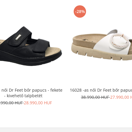
-28%
 női Dr Feet bőr papucs - fekete
16028 -as női Dr Feet bőr papuc
- kivehető talpbetét
38.990,00 HUF
27.990,00 
.990,00 HUF
28.990,00 HUF