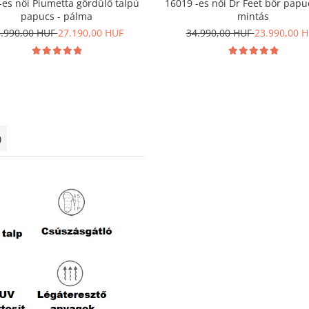
-es női Piumetta gördülő talpú
16019 -es női Dr Feet bőr papuc
papucs - pálma
mintás
.990,00 HUF
27.190,00 HUF
34.990,00 HUF
23.990,00 
)