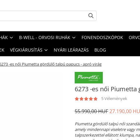
HÁK
B-WELL - ORVOSI RUHÁK
FONENDOSZKÓPOK
ORVO
EK
VÉGKIÁRUSÍTÁS
NYÁRI LEÁRAZÁS
BLOG
6273 -es női Piumetta gördülő talpú papucs - apró virág
6273 -es női Piumetta 
5 Vélemények
55.990,00 HUF
27.190,00 H
Piumetta gördülő talpú női szandál,
amely mindennapi viseletre vagy mu
talpszerkezettel ellátott klumpa, na