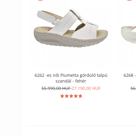
6262 -es női Piumetta gördülő talpú
6268 -
szandál - fehér
55.990,00 HUF
27.190,00 HUF
56