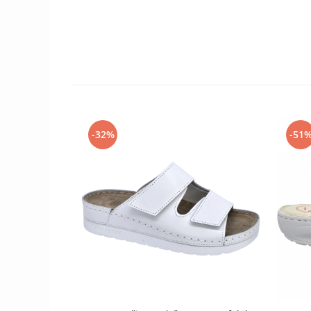
Szandál
Papucs
NYARI FÉRFI LÁBBELI KOLLEKCIÓ
GYEREK SZANDÁL ÉS PAPUCS
STERILIZÁLHATÓ KLUMPA
TÉLI GYAPJÚ PAPUCSOK - női és
férfi
-32%
-51
KIVEHETŐ TALPBETÉTES KLUMPA
BÜTYKÖS LÁBRA VALÓ PAPUCS
MUNKAVÉDELMI TANUSÍTVÁNNYAL
rendelkező termék