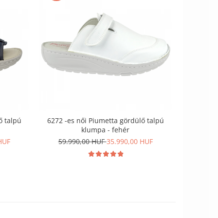
-50%
ő talpú
6272 -es női Piumetta gördülő talpú
541 -es 
klumpa - fehér
35.9
HUF
59.990,00 HUF
35.990,00 HUF