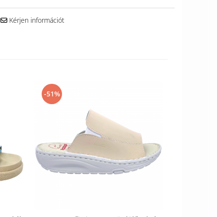
Kérjen információt
-51%
-32%