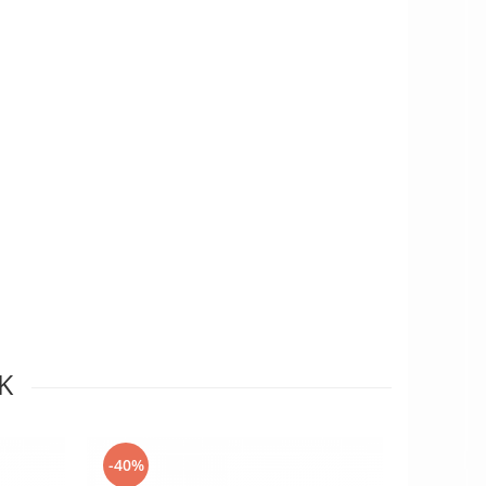
K
-40%