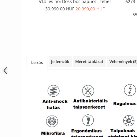
514 -es női Doss bőr papucs - fehér
6273 
30.990,00 HUF
20.990,00 HUF
55
Jellemzők
Méret táblázat
Vélemények
(5
Leírás