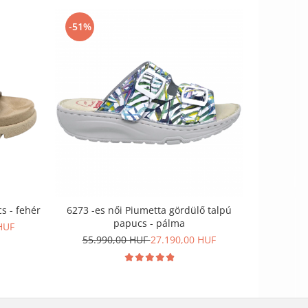
-51%
-51%
s - fehér
6273 -es női Piumetta gördülő talpú
6264 -es
papucs - pálma
HUF
55.990,00 HUF
27.190,00 HUF
55.9