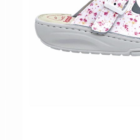
Női nyitott papucs - DOSS
Női szandál - DOSS
Férfi nyitott papucs - DOSS
Házi papucs - DOSS
PIUMETTA - gördülő talpú lábbeli
MEDI+ LÁBBELI
Női csukott papucsok - Medi+
Ferfi csukott papucsok - Medi+
Női nyitott papucs - Medi+
Női szandál
LEON KLOMPE LÁBBELI
Női csukott papucs - Leon
Férfi csukott papucs - Leon
Női nyitott papucs - Leon
Női szandál - Leon
Férfi nyitott papucs
NYÁRI NŐI LÁBBELI KOLLEKCIÓ