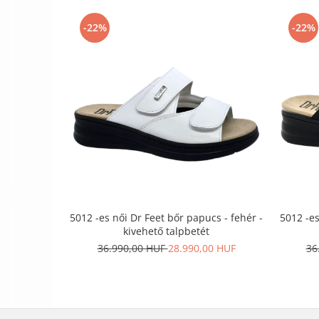
-22%
-22%
5012 -es női Dr Feet bőr papucs - fehér -
5012 -es
kivehető talpbetét
36.990,00 HUF
28.990,00 HUF
36