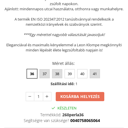
zsúfolt napokon.
Szandál
Ajánlott: mindennapos utcai használatra, otthonra vagy munkahelyre.
Papucs
A termék EN ISO 202347:2012 tanúsítvánnyal rendelkezik a
NYARI FÉRFI LÁBBELI KOLLEKCIÓ
nemzetközi irányelvek és szabványok szerint.
GYEREK SZANDÁL ÉS PAPUCS
***Egy mérettel nagyobb választását javasoljuk!
STERILIZÁLHATÓ KLUMPA
Eleganciával és maximalis kényelemmel a Leon Klompe megkönnyíti
TÉLI GYAPJÚ PAPUCSOK - női és
minden lépését élete legzsúfoltabb napjain is!
férfi
Méret állás
:
KIVEHETŐ TALPBETÉTES KLUMPA
BÜTYKÖS LÁBRA VALÓ PAPUCS
36
37
38
39
40
41
MUNKAVÉDELMI TANUSÍTVÁNNYAL
Szállítási idő:
1
rendelkező termék
KOSÁRBA HELYEZÉS
KÉSZLETEN
Termékkód:
260perla36
Segítségre van szüksége?
0040758065064