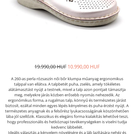
Női nyitott papucs - DOSS
Női szandál - DOSS
Férfi nyitott papucs - DOSS
Házi papucs - DOSS
PIUMETTA - gördülő talpú lábbeli
MEDI+ LÁBBELI
Női csukott papucsok - Medi+
Ferfi csukott papucsok - Medi+
19.990,00 HUF
10.990,00 HUF
Női nyitott papucs - Medi+
Női szandál
A 260-as perla rózsaszín női bőr klumpa műanyag ergonomikus
talppal van ellátva. A talpbetét puha, zselés, amely tökéletes
LEON KLOMPE LÁBBELI
alátámasztást nyújt a testnek, mivel a talp azon pontjait támasztja
Női csukott papucs - Leon
meg, melyekre járás közben erősebb nyomás nehezedik. Az
ergonómikus forma, a rugalmas talp, könnyű és természetes járást
Férfi csukott papucs - Leon
biztosít, ezáltal minden egyes lépés kényelmes és puha érzést nyújt. A
Női nyitott papucs - Leon
természetes anyagnak és a felsőrész lyukacsosságának köszönhetően
lába jól szellőzik. Klasszikus és elegáns forma kialakítás lehetővé teszi,
Női szandál - Leon
hogy professzionális és hetköznapi tevékenységeken is viselni tudja
Férfi nyitott papucs
kedvenc lábbeliét.
NYÁRI NŐI LÁBBELI KOLLEKCIÓ
Ideális választás a kényelem növelésére és a láb lazítására nehéz és