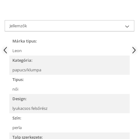
Jellemzők
Márka tipus:
Leon
Kategória:
papucs/klumpa
Tipus:
női
Design:
lyukacsos felsőrész
Szín:
perla
Talp szerkezete: