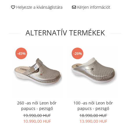
Helyezze a kívánságlistára
Kérjen információt
ALTERNATÍV TERMÉKEK
-45%
-26%
260 -as női Leon bőr
100 -as női Leon bőr
papucs - pezsgő
papucs - pezsgő
pa
19.990,00 HUF
18.990,00 HUF
10.990,00 HUF
13.990,00 HUF