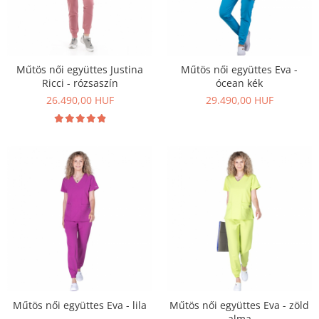
Műtös női együttes Justina
Műtös női együttes Eva -
Ricci - rózsaszín
ócean kék
26.490,00 HUF
29.490,00 HUF
Műtös női együttes Eva - lila
Műtös női együttes Eva - zöld
alma