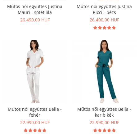
Műtös női együttes Justina
Műtös női együttes Justina
Szandál
Mauri - sötét lila
Ricci - bézs
Papucs
26.490,00 HUF
26.490,00 HUF
NYARI FÉRFI LÁBBELI KOLLEKCIÓ
GYEREK SZANDÁL ÉS PAPUCS
STERILIZÁLHATÓ KLUMPA
TÉLI GYAPJÚ PAPUCSOK - női és
férfi
KIVEHETŐ TALPBETÉTES KLUMPA
BÜTYKÖS LÁBRA VALÓ PAPUCS
MUNKAVÉDELMI TANUSÍTVÁNNYAL
rendelkező termék
Műtös női együttes Bella -
Műtös női együttes Bella -
fehér
karib kék
22.990,00 HUF
22.990,00 HUF