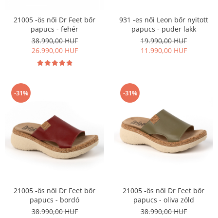
Szandál
21005 -ös női Dr Feet bőr
931 -es női Leon bőr nyitott
Papucs
papucs - fehér
papucs - puder lakk
NYARI FÉRFI LÁBBELI KOLLEKCIÓ
38.990,00 HUF
19.990,00 HUF
26.990,00 HUF
11.990,00 HUF
GYEREK SZANDÁL ÉS PAPUCS
STERILIZÁLHATÓ KLUMPA
TÉLI GYAPJÚ PAPUCSOK - női és
férfi
-31%
-31%
KIVEHETŐ TALPBETÉTES KLUMPA
BÜTYKÖS LÁBRA VALÓ PAPUCS
MUNKAVÉDELMI TANUSÍTVÁNNYAL
rendelkező termék
21005 -ös női Dr Feet bőr
21005 -ös női Dr Feet bőr
papucs - bordó
papucs - oliva zöld
38.990,00 HUF
38.990,00 HUF