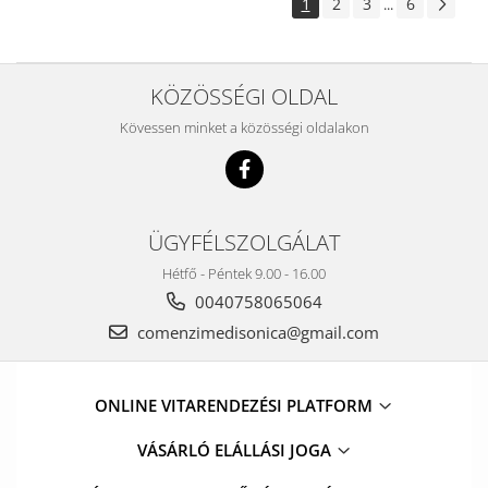
1
2
3
6
...
KÖZÖSSÉGI OLDAL
Kövessen minket a közösségi oldalakon
ÜGYFÉLSZOLGÁLAT
Hétfő - Péntek 9.00 - 16.00
0040758065064
comenzimedisonica@gmail.com
ONLINE VITARENDEZÉSI PLATFORM
VÁSÁRLÓ ELÁLLÁSI JOGA