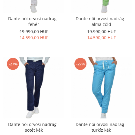
Női nyitott papucs - DOSS
Női szandál - DOSS
Dante női orvosi nadrág -
Dante női orvosi nadrág -
Férfi nyitott papucs - DOSS
fehér
alma zöld
Házi papucs - DOSS
19.990,00 HUF
19.990,00 HUF
PIUMETTA - gördülő talpú lábbeli
14.590,00 HUF
14.590,00 HUF
MEDI+ LÁBBELI
Női csukott papucsok - Medi+
Ferfi csukott papucsok - Medi+
-27%
-27%
Női nyitott papucs - Medi+
Női szandál
LEON KLOMPE LÁBBELI
Női csukott papucs - Leon
Férfi csukott papucs - Leon
Női nyitott papucs - Leon
Női szandál - Leon
Dante női orvosi nadrág -
Dante női orvosi nadrág -
Férfi nyitott papucs
sötét kék
türkíz kék
NYÁRI NŐI LÁBBELI KOLLEKCIÓ