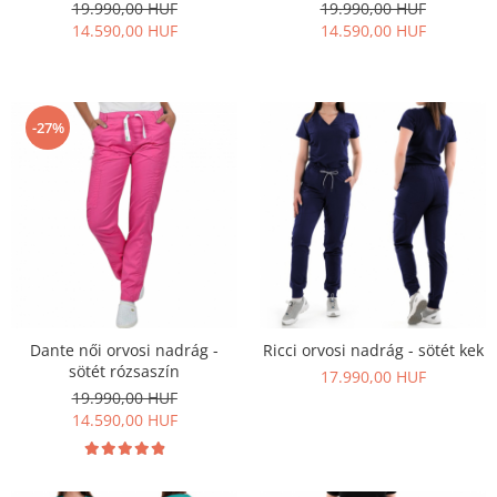
19.990,00 HUF
19.990,00 HUF
Szandál
14.590,00 HUF
14.590,00 HUF
Papucs
NYARI FÉRFI LÁBBELI KOLLEKCIÓ
GYEREK SZANDÁL ÉS PAPUCS
-27%
STERILIZÁLHATÓ KLUMPA
TÉLI GYAPJÚ PAPUCSOK - női és
férfi
KIVEHETŐ TALPBETÉTES KLUMPA
BÜTYKÖS LÁBRA VALÓ PAPUCS
MUNKAVÉDELMI TANUSÍTVÁNNYAL
rendelkező termék
Dante női orvosi nadrág -
Ricci orvosi nadrág - sötét kek
sötét rózsaszín
17.990,00 HUF
19.990,00 HUF
14.590,00 HUF