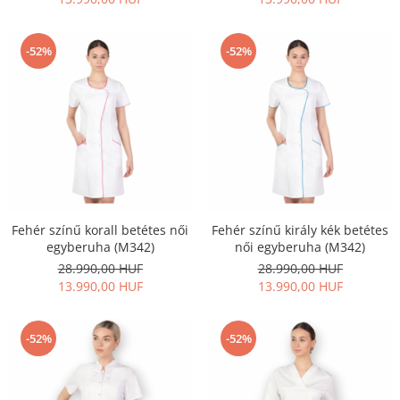
Szandál
Papucs
-52%
-52%
NYARI FÉRFI LÁBBELI KOLLEKCIÓ
GYEREK SZANDÁL ÉS PAPUCS
STERILIZÁLHATÓ KLUMPA
TÉLI GYAPJÚ PAPUCSOK - női és
férfi
KIVEHETŐ TALPBETÉTES KLUMPA
BÜTYKÖS LÁBRA VALÓ PAPUCS
Fehér színű korall betétes női
Fehér színű király kék betétes
egyberuha (M342)
női egyberuha (M342)
MUNKAVÉDELMI TANUSÍTVÁNNYAL
28.990,00 HUF
28.990,00 HUF
rendelkező termék
13.990,00 HUF
13.990,00 HUF
-52%
-52%