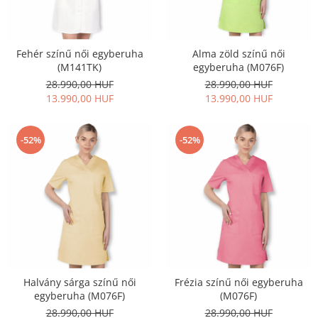
Fehér színű női egyberuha
Alma zöld színű női
(M141TK)
egyberuha (M076F)
28.990,00 HUF
28.990,00 HUF
13.990,00 HUF
13.990,00 HUF
-52%
-52%
Halvány sárga színű női
Frézia színű női egyberuha
egyberuha (M076F)
(M076F)
28.990,00 HUF
28.990,00 HUF