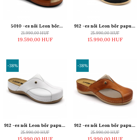
5010 -es női Leon bőr
912 -es női Leon bőr papucs
papucs - barna - kivehető
- fekete
21.990,00 HUF
25.990,00 HUF
talpbetéttel
19.590,00 HUF
15.990,00 HUF
-38%
-38%
912 -es női Leon bőr papucs
912 -es női Leon bőr papucs
- fehér
- barna
25.990,00 HUF
25.990,00 HUF
15.990,00 HUF
15.990,00 HUF