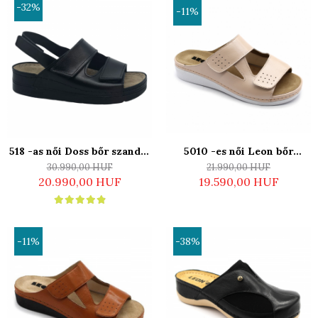
-32%
-11%
5010 -es női Leon bőr
518 -as női Doss bőr szandál
papucs - lazac - kivehető
- fekete - bütykös lábra
21.990,00 HUF
30.990,00 HUF
talpbetéttel
19.590,00 HUF
20.990,00 HUF
-11%
-38%