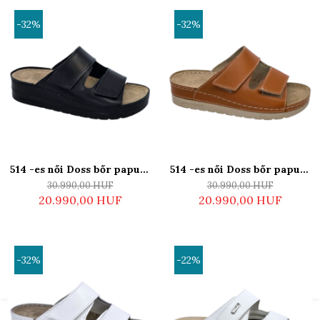
TANUSÍTVÁNNYAL
-32%
-32%
Rendelkező Termék
514 -es női Doss bőr papucs
514 -es női Doss bőr papucs
- fekete
- barna
30.990,00 HUF
30.990,00 HUF
20.990,00 HUF
20.990,00 HUF
-32%
-22%