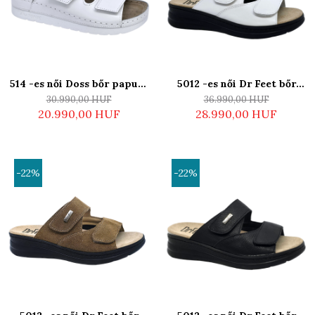
514 -es női Doss bőr papucs
5012 -es női Dr Feet bőr
- fehér
papucs - fehér - kivehető
30.990,00 HUF
36.990,00 HUF
talpbetét
20.990,00 HUF
28.990,00 HUF
-22%
-22%