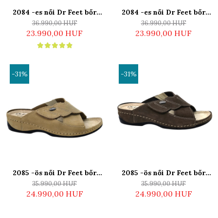
NYÁRI NŐI LÁBBELI
KOLLEKCIÓ
2084 -es női Dr Feet bőr
2084 -es női Dr Feet bőr
szandál - sötét barna
szandál - világos barna
36.990,00 HUF
36.990,00 HUF
Szandál
23.990,00 HUF
23.990,00 HUF
Papucs
NYARI FÉRFI LÁBBELI
KOLLEKCIÓ
-31%
-31%
GYEREK SZANDÁL ÉS
PAPUCS
STERILIZÁLHATÓ KLUMPA
TÉLI GYAPJÚ PAPUCSOK -
Női És Férfi
KIVEHETŐ TALPBETÉTES
KLUMPA
2085 -ös női Dr Feet bőr
2085 -ös női Dr Feet bőr
papucs - világos barna
papucs - sötét barna
BÜTYKÖS LÁBRA VALÓ
35.990,00 HUF
35.990,00 HUF
24.990,00 HUF
24.990,00 HUF
PAPUCS
MUNKAVÉDELMI