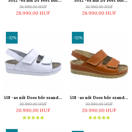
5012 -es női Dr Feet bőr
5012 -es női Dr Feet bőr
papucs - barna - kivehető
papucs - fekete - kivehető
36.990,00 HUF
36.990,00 HUF
talpbetét
talpbetét
28.990,00 HUF
28.990,00 HUF
-32%
-32%
518 -as női Doss bőr szandál
518 -as női Doss bőr szandál
- fehér - bütykös lábra
- barna - bütykös lábra
30.990,00 HUF
30.990,00 HUF
20.990,00 HUF
20.990,00 HUF