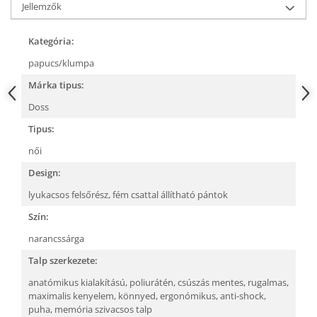
Jellemzők
Kategória:
papucs/klumpa
Márka tipus:
Doss
Tipus:
női
Design:
lyukacsos felsőrész,
fém csattal állítható pántok
Szín:
narancssárga
Talp szerkezete:
anatómikus kialakítású,
poliurátén,
csúszás mentes,
rugalmas,
maximalis kenyelem,
könnyed,
ergonómikus,
anti-shock,
puha, memória szivacsos talp