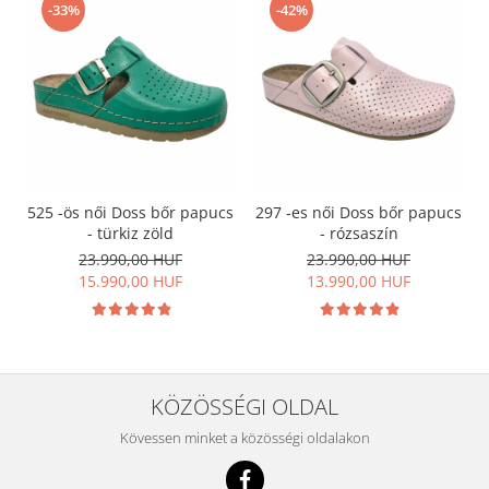
-33%
-42%
525 -ös női Doss bőr papucs
297 -es női Doss bőr papucs
- türkiz zöld
- rózsaszín
23.990,00 HUF
23.990,00 HUF
15.990,00 HUF
13.990,00 HUF
KÖZÖSSÉGI OLDAL
Kövessen minket a közösségi oldalakon