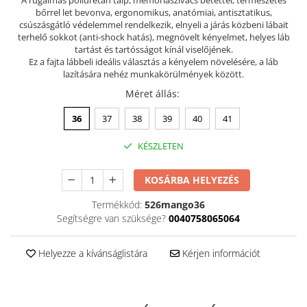
bőrrel let bevonva, ergonomikus, anatómiai, antisztatikus,
Szandál
csúszásgátló védelemmel rendelkezik, elnyeli a járás közbeni lábait
Papucs
terhelő sokkot (anti-shock hatás), megnövelt kényelmet, helyes láb
tartást és tartósságot kínál viselőjének.
NYARI FÉRFI LÁBBELI KOLLEKCIÓ
Ez a fajta lábbeli ideális választás a kényelem növelésére, a láb
lazítására nehéz munkakörülmények között.
GYEREK SZANDÁL ÉS PAPUCS
Méret állás
:
STERILIZÁLHATÓ KLUMPA
TÉLI GYAPJÚ PAPUCSOK - női és
36
37
38
39
40
41
férfi
KÉSZLETEN
KIVEHETŐ TALPBETÉTES KLUMPA
BÜTYKÖS LÁBRA VALÓ PAPUCS
KOSÁRBA HELYEZÉS
MUNKAVÉDELMI TANUSÍTVÁNNYAL
Termékkód:
526mango36
rendelkező termék
Segítségre van szüksége?
0040758065064
Helyezze a kívánságlistára
Kérjen információt