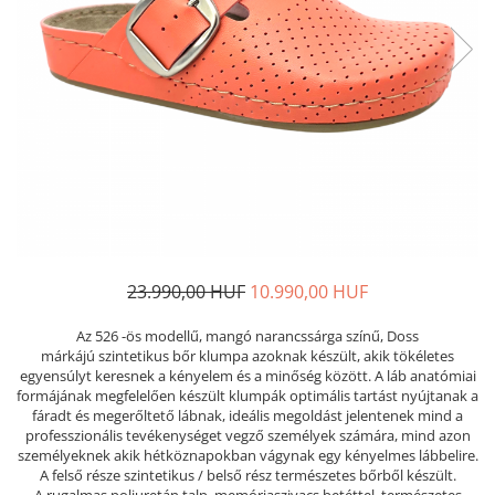
Női nyitott papucs - DOSS
Női szandál - DOSS
Férfi nyitott papucs - DOSS
Házi papucs - DOSS
PIUMETTA - gördülő talpú lábbeli
MEDI+ LÁBBELI
Női csukott papucsok - Medi+
Ferfi csukott papucsok - Medi+
Női nyitott papucs - Medi+
Női szandál
23.990,00 HUF
10.990,00 HUF
LEON KLOMPE LÁBBELI
Az 526 -ös modellű, mangó narancssárga színű, Doss
Női csukott papucs - Leon
márkájú szintetikus bőr klumpa azoknak készült, akik tökéletes
Férfi csukott papucs - Leon
egyensúlyt keresnek a kényelem és a minőség között. A láb anatómiai
formájának megfelelően készült klumpák optimális tartást nyújtanak a
Női nyitott papucs - Leon
fáradt és megerőltető lábnak, ideális megoldást jelentenek mind a
Női szandál - Leon
professzionális tevékenységet vegző személyek számára, mind azon
személyeknek akik hétköznapokban vágynak egy kényelmes lábbelire.
Férfi nyitott papucs
A felső része szintetikus / belső rész természetes bőrből készült.
NYÁRI NŐI LÁBBELI KOLLEKCIÓ
A rugalmas poliuretán talp, memóriaszivacs betéttel, természetes