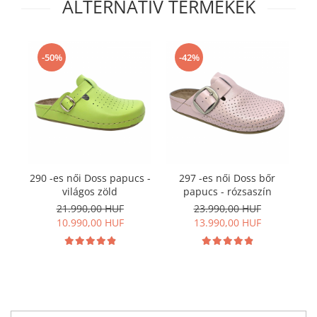
ALTERNATÍV TERMÉKEK
-50%
-42%
290 -es női Doss papucs -
297 -es női Doss bőr
világos zöld
papucs - rózsaszín
21.990,00 HUF
23.990,00 HUF
10.990,00 HUF
13.990,00 HUF