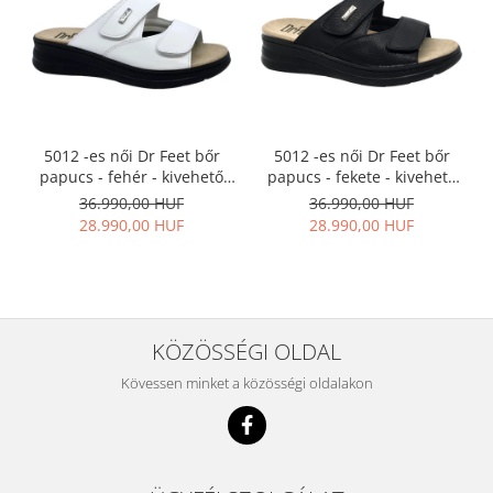
5012 -es női Dr Feet bőr
5012 -es női Dr Feet bőr
papucs - fehér - kivehető
papucs - fekete - kivehető
talpbetét
talpbetét
36.990,00 HUF
36.990,00 HUF
28.990,00 HUF
28.990,00 HUF
KÖZÖSSÉGI OLDAL
Kövessen minket a közösségi oldalakon