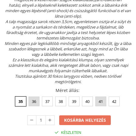
hatás), elnyeli a lépéseknél keletkezett sokkot amik a lábainka érik
Szandál
minden egyes lépésnél (anti-shock) és csúszásgátló funkcióval is el van
Papucs
látva (anti-slip).
A talp magassága sarok részen 3,5cm, egyenletesen osztja el a súlyt és
NYARI FÉRFI LÁBBELI KOLLEKCIÓ
a nyomást a sarkakon és térdeken, megelőzve a fájdalmat, láb
fáradtság érzetet, de ugyanakkor javítja a test helyzetet lépes közben
GYEREK SZANDÁL ÉS PAPUCS
természetes lábmozgást biztosítva.
STERILIZÁLHATÓ KLUMPA
Minden egyes pár legkívállóbb minőségi anyagokból készűlt, így a lábai
szabadon lélegeznek a lábbeli, erkerülve azt, hogy mind az Ön lába
TÉLI GYAPJÚ PAPUCSOK - női és
vagy a lábbelie kellemetlen szagú legyen.
férfi
Ez a klasszikus és elegáns kialakitású klumpa, olyan személyek
számáre lett kialakítva, akik rengeteget állnak labon, vagy csak napi
KIVEHETŐ TALPBETÉTES KLUMPA
munkavégzés folyamán túlterhelik lábaikait.
Tisztitása ajánlott 30 fokos lanygyos vízben, nedves törlővel
BÜTYKÖS LÁBRA VALÓ PAPUCS
megtörölgetni.
MUNKAVÉDELMI TANUSÍTVÁNNYAL
Méret állás
:
rendelkező termék
35
36
37
38
39
40
41
42
KOSÁRBA HELYEZÉS
KÉSZLETEN