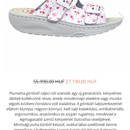
Női nyitott papucs - DOSS
Női szandál - DOSS
Férfi nyitott papucs - DOSS
Házi papucs - DOSS
PIUMETTA - gördülő talpú lábbeli
MEDI+ LÁBBELI
Női csukott papucsok - Medi+
Ferfi csukott papucsok - Medi+
Női nyitott papucs - Medi+
Női szandál
55.990,00 HUF
27.190,00 HUF
LEON KLOMPE LÁBBELI
Női csukott papucs - Leon
Piumetta gördülő talpú női szandál, egy új generációs, kényelmes
Férfi csukott papucs - Leon
lábbeli kollekciónk része, amely mindennapi viseletre vagy munka
végzés közbeni hordásra volt kialakítva. A gördülő talpszerkezettel
Női nyitott papucs - Leon
ellátott klumpa, nagyon könnyű, ívelt talp kialakitású, antibakteriális,
Női szandál - Leon
ergonomikus, anatómikus és szuper rugalmas, mindevvel a
legmagasabb szintű kényelmet biztosítva viselőjének.
Férfi nyitott papucs
Minőségi puha börből készült, ezáltal lábai szellőznek benne
NYÁRI NŐI LÁBBELI KOLLEKCIÓ
megelőzve a kellemetlán szagok kialakulását)(anti-bakterián