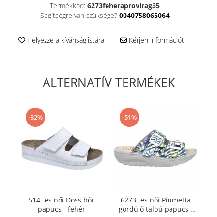
Termékkód:
6273feheraprovirag35
Segítségre van szüksége?
0040758065064
Helyezze a kívánságlistára
Kérjen információt
ALTERNATÍV TERMÉKEK
-32%
-51%
514 -es női Doss bőr
6273 -es női Piumetta
16
papucs - fehér
gördülő talpú papucs -