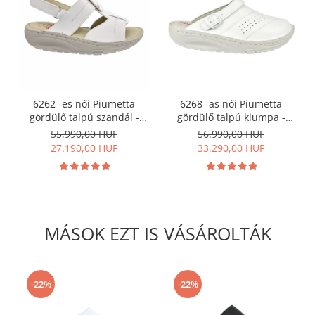
6262 -es női Piumetta
6268 -as női Piumetta
gördülő talpú szandál -
gördülő talpú klumpa -
fehér
fehér
55.990,00 HUF
56.990,00 HUF
27.190,00 HUF
33.290,00 HUF
MÁSOK EZT IS VÁSÁROLTÁK
-22%
-22%