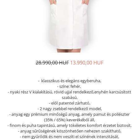
Női nyitott papucs - DOSS
Női szandál - DOSS
Férfi nyitott papucs - DOSS
Házi papucs - DOSS
PIUMETTA - gördülő talpú lábbeli
MEDI+ LÁBBELI
Női csukott papucsok - Medi+
28.990,00 HUF
13.990,00 HUF
Ferfi csukott papucsok - Medi+
Női nyitott papucs - Medi+
Női szandál
- klasszikus és elegáns egyberuha,
- színe: fehér,
LEON KLOMPE LÁBBELI
- nyaki rész V kialakítású, rövid ujjal rendelkező,enyhén karcsúsított
Női csukott papucs - Leon
szabású,
- elől patentel zárható,
Férfi csukott papucs - Leon
- 2 nagy zsebbel rendelkező model,
Női nyitott papucs - Leon
​​​​- anyag egy prémium minőségű anyag, amely pamut és poliészter
(35% / 65%) keverékéből áll,
Női szandál - Leon
- finom és puha tapintású, amely tökéletes komfort érzetet biztosít,
Férfi nyitott papucs
- anyag sűrűségének köszönhetően nehezen szakítható,
- nem gyűrődik és nem veszíti el színének intenzitását,
NYÁRI NŐI LÁBBELI KOLLEKCIÓ