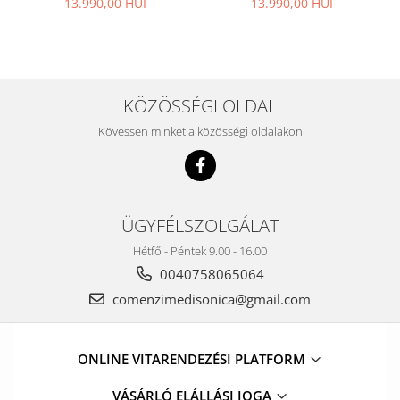
13.990,00 HUF
13.990,00 HUF
KÖZÖSSÉGI OLDAL
Kövessen minket a közösségi oldalakon
ÜGYFÉLSZOLGÁLAT
Hétfő - Péntek 9.00 - 16.00
0040758065064
comenzimedisonica@gmail.com
ONLINE VITARENDEZÉSI PLATFORM
VÁSÁRLÓ ELÁLLÁSI JOGA