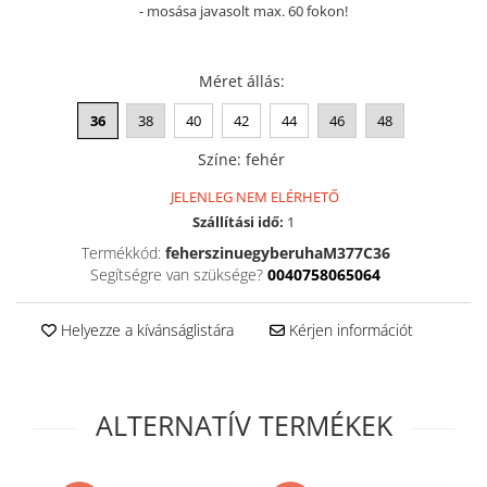
- mosása javasolt max. 60 fokon!
Szandál
Papucs
Méret állás
:
NYARI FÉRFI LÁBBELI KOLLEKCIÓ
GYEREK SZANDÁL ÉS PAPUCS
36
38
40
42
44
46
48
STERILIZÁLHATÓ KLUMPA
Színe
:
fehér
TÉLI GYAPJÚ PAPUCSOK - női és
JELENLEG NEM ELÉRHETŐ
férfi
Szállítási idő:
1
KIVEHETŐ TALPBETÉTES KLUMPA
Termékkód:
feherszinuegyberuhaM377C36
Segítségre van szüksége?
0040758065064
BÜTYKÖS LÁBRA VALÓ PAPUCS
MUNKAVÉDELMI TANUSÍTVÁNNYAL
Helyezze a kívánságlistára
Kérjen információt
rendelkező termék
ALTERNATÍV TERMÉKEK