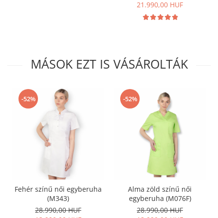
21.990,00 HUF
MÁSOK EZT IS VÁSÁROLTÁK
-52%
-52%
Fehér színű női egyberuha
Alma zöld színű női
(M343)
egyberuha (M076F)
28.990,00 HUF
28.990,00 HUF