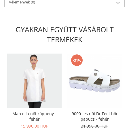
Vélemények
(0)
GYAKRAN EGYÜTT VÁSÁROLT
TERMÉKEK
-31%
Marcella női köppeny -
9000 -es női Dr Feet bőr
fehér
papucs - fehér
15.990,00 HUF
31.990,00 HUF