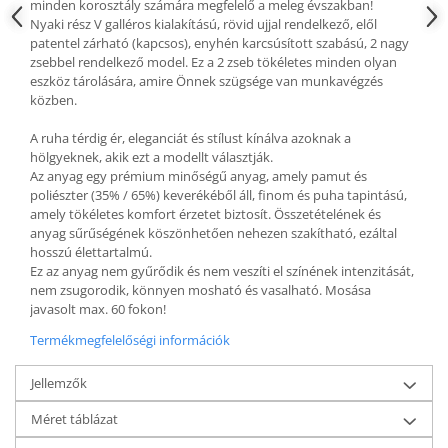
minden korosztály számára megfelelő a meleg évszakban!
Nyaki rész V galléros kialakítású, rövid ujjal rendelkező, elől
patentel zárható (kapcsos), enyhén karcsúsított szabású, 2 nagy
zsebbel rendelkező model. Ez a 2 zseb tökéletes minden olyan
eszköz tárolására, amire Önnek szügsége van munkavégzés
közben.
A ruha térdig ér, eleganciát és stílust kínálva azoknak a
hölgyeknek, akik ezt a modellt választják.
Az anyag egy prémium minőségű anyag, amely pamut és
poliészter (35% / 65%) keverékéből áll, finom és puha tapintású,
amely tökéletes komfort érzetet biztosít. Összetételének és
anyag sűrűségének köszönhetően nehezen szakítható, ezáltal
hosszú élettartalmú.
Ez az anyag nem gyűrődik és nem veszíti el színének intenzitását,
nem zsugorodik, könnyen mosható és vasalható. Mosása
javasolt max. 60 fokon!
Termékmegfelelőségi információk
Jellemzők
Méret táblázat