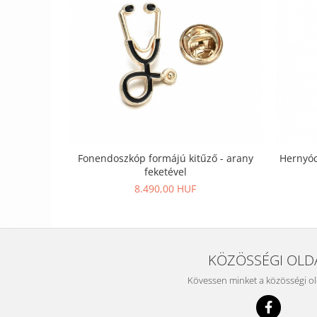
Fonendoszkóp formájú kitűző - arany
Hernyóc
feketével
8.490,00 HUF
KÖZÖSSÉGI OLD
Kövessen minket a közösségi o