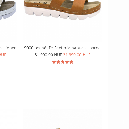
-29%
s - fehér
9000 -es női Dr Feet bőr papucs - barna
16034 -
HUF
31.990,00 HUF
21.990,00 HUF
37.9