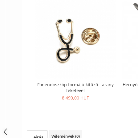
Szandál
Papucs
NYARI FÉRFI LÁBBELI KOLLEKCIÓ
GYEREK SZANDÁL ÉS PAPUCS
STERILIZÁLHATÓ KLUMPA
TÉLI GYAPJÚ PAPUCSOK - női és
férfi
KIVEHETŐ TALPBETÉTES KLUMPA
BÜTYKÖS LÁBRA VALÓ PAPUCS
Fonendoszkóp formájú kitűző - arany
Hernyóc
MUNKAVÉDELMI TANUSÍTVÁNNYAL
feketével
rendelkező termék
8.490,00 HUF
Vélemények
(0)
Leírás