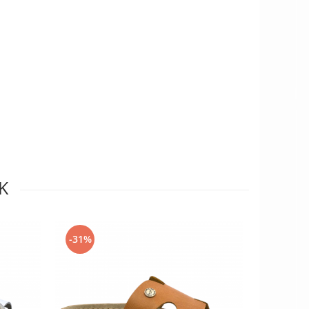
K
-31%