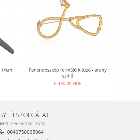
- 14cm
Fonendoszkóp formájú kitűző - arany
színű
8.490,00 HUF
GYFÉLSZOLGÁLAT
étfő - Péntek 9.00 - 16.00
0040758065064