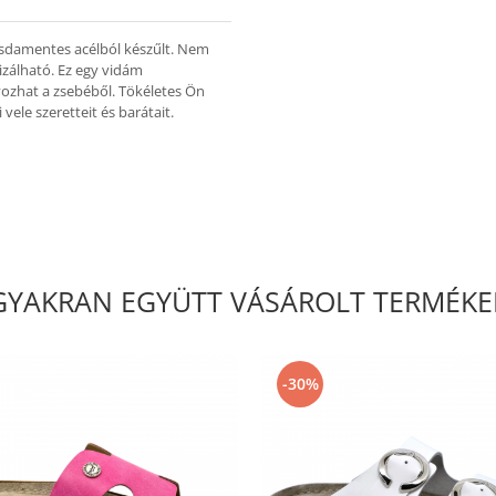
zsdamentes acélból készűlt. Nem
ilizálható. Ez egy vidám
ozhat a zsebéből. Tökéletes Ön
ele szeretteit és barátait.
GYAKRAN EGYÜTT VÁSÁROLT TERMÉKE
-30%