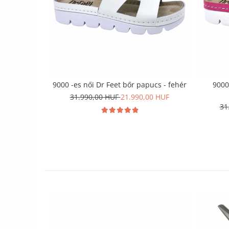
9000 -es női Dr Feet bőr papucs - fehér
9000
31.990,00 HUF
21.990,00 HUF
31