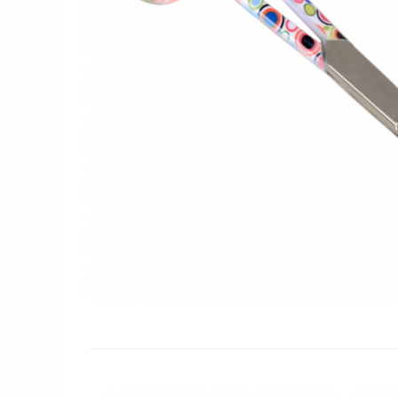
Női nyitott papucs - DOSS
Női szandál - DOSS
Férfi nyitott papucs - DOSS
Házi papucs - DOSS
PIUMETTA - gördülő talpú lábbeli
MEDI+ LÁBBELI
Női csukott papucsok - Medi+
Ferfi csukott papucsok - Medi+
Női nyitott papucs - Medi+
Női szandál
LEON KLOMPE LÁBBELI
Női csukott papucs - Leon
Férfi csukott papucs - Leon
Női nyitott papucs - Leon
Női szandál - Leon
Férfi nyitott papucs
NYÁRI NŐI LÁBBELI KOLLEKCIÓ