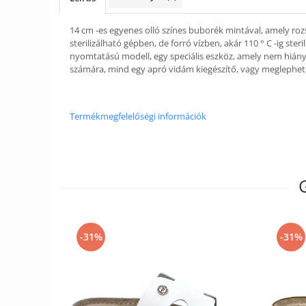
14 cm -es egyenes olló színes buborék mintával, amely ro
sterilizálható gépben, de forró vízben, akár 110 ° C -ig ster
nyomtatású modell, egy speciális eszköz, amely nem hiány
számára, mind egy apró vidám kiegészítő, vagy meglepheti v
Termékmegfelelőségi információk
-31%
-31%