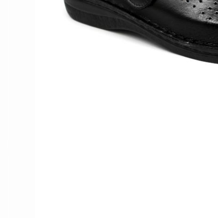
Női nyitott papucs - DOSS
Női szandál - DOSS
Férfi nyitott papucs - DOSS
Házi papucs - DOSS
PIUMETTA - gördülő talpú lábbeli
MEDI+ LÁBBELI
Női csukott papucsok - Medi+
Ferfi csukott papucsok - Medi+
Női nyitott papucs - Medi+
Női szandál
LEON KLOMPE LÁBBELI
Női csukott papucs - Leon
Férfi csukott papucs - Leon
Női nyitott papucs - Leon
Női szandál - Leon
Férfi nyitott papucs
NYÁRI NŐI LÁBBELI KOLLEKCIÓ