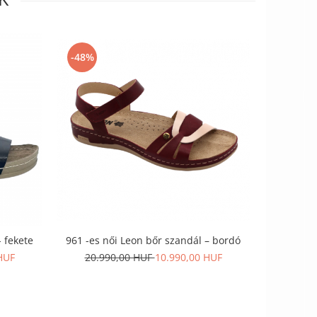
-48%
-27%
 fekete
961 -es női Leon bőr szandál – bordó
2021 -es n
k
HUF
20.990,00 HUF
10.990,00 HUF
25.9