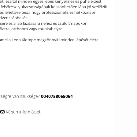
sít, ezáltal minden egyes lépés kényelmes és puha érzést
 felsőrész lyukacsosságának köszönhetően lába jól szellőzik.
tás lehetővé teszi, hogy professzionális és hetköznapi
dvenc lábbeliét.
sére és a láb lazítására nehéz és zsúfolt napokon.
álatra, otthonra vagy munkahelyre.
mmel a Leon Klompe megkönnyíti minden lépését élete
tségre van szüksége?
0040758065064
Kérjen információt