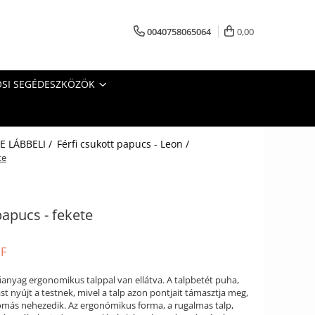
0040758065064
0,00
SI SEGÉDESZKÖZÖK
 LÁBBELI /
Férfi csukott papucs - Leon /
te
papucs - fekete
UF
űanyag ergonomikus talppal van ellátva. A talpbetét puha,
st nyújt a testnek, mivel a talp azon pontjait támasztja meg,
más nehezedik. Az ergonómikus forma, a rugalmas talp,