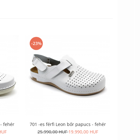
-23%
-50%
- fehér
701 -es férfi Leon bőr papucs - fehér
202 -es un
HUF
25.990,00 HUF
19.990,00 HUF
25.9