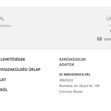
AL
Ü
ldalakon
H
come
I LEHETŐSÉGEK
KERESKEDELMI
ADATOK
VISSZAKÜLDÉSI ŰRLAP
SC MEDISONICA SRL
LAT
30625222
România, str. De Jos Nr. 159
KRŐL
Corunca, Mures