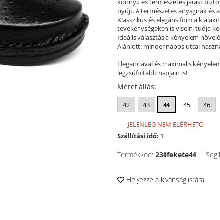
könnyű és természetes járást bizto
nyújt. A természetes anyagnak és a
Klasszikus és elegáns forma kialakí
tevékenységeken is viselni tudja ke
Ideális választás a kényelem növelé
Ajánlott: mindennapos utcai haszn
Eleganciával és maximalis kényele
legzsúfoltabb napjain is!
Méret állás
:
42
43
44
45
46
JELENLEG NEM ELÉRHETŐ
Szállítási idő:
1
Termékkód:
230fekete44
Segí
Helyezze a kívánságlistára