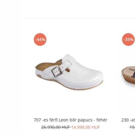
-44%
-35%
707 -es férfi Leon bőr papucs - fehér
230 -a
26.990,00 HUF
14.990,00 HUF
19