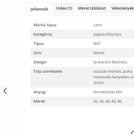
Szandál
Video
(1)
Méret táblázat
Véleménye
Jellemzők
Papucs
NYARI FÉRFI LÁBBELI KOLLEKCIÓ
Márka tipus:
Leon
GYEREK SZANDÁL ÉS PAPUCS
Kategória:
papucs/klumpa
STERILIZÁLHATÓ KLUMPA
Tipus:
férfi
TÉLI GYAPJÚ PAPUCSOK - női és
Szín:
fekete
férfi
Design:
lyukacsos felsőrész
KIVEHETŐ TALPBETÉTES KLUMPA
Talp szerkezete:
csúszás mentes,
puha, 
BÜTYKÖS LÁBRA VALÓ PAPUCS
maximalis kenyelem,
k
shock
MUNKAVÉDELMI TANUSÍTVÁNNYAL
rendelkező termék
Anyag:
természetes bőr
Méret:
42,
43,
44,
45,
46