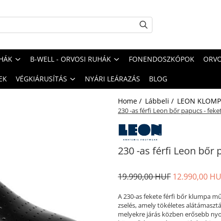
HÁK
B-WELL - ORVOSI RUHÁK
FONENDOSZKÓPOK
ORVO
EK
VÉGKIÁRUSÍTÁS
NYÁRI LEÁRAZÁS
BLOG
Home /
Lábbeli /
LEON KLOMPE
230 -as férfi Leon bőr papucs - feke
230 -as férfi Leon bőr 
19.990,00 HUF
12.990,00 H
A 230-as fekete férfi bőr klumpa m
zselés, amely tökéletes alátámasztá
melyekre járás közben erősebb nyo