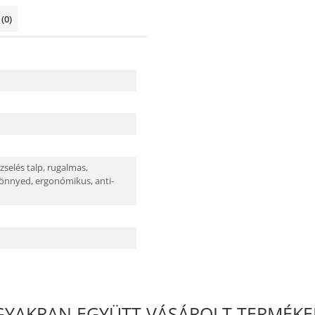
k
(0)
zselés talp,
rugalmas,
önnyed,
ergonómikus,
anti-
GYAKRAN EGYÜTT VÁSÁROLT TERMÉKE