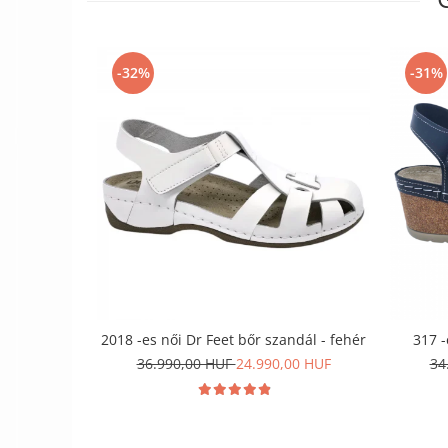
-32%
-31%
2018 -es női Dr Feet bőr szandál - fehér
317 -
36.990,00 HUF
24.990,00 HUF
34