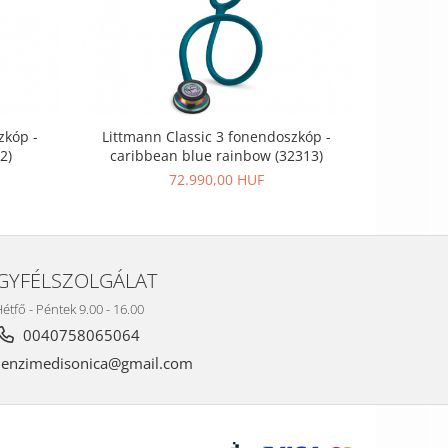
Littmann C
zkóp -
Littmann Classic 3 fonendoszkóp -
r
2)
caribbean blue rainbow (32313)
72.990,00 HUF
GYFÉLSZOLGÁLAT
étfő - Péntek 9.00 - 16.00
0040758065064
nzimedisonica@gmail.com