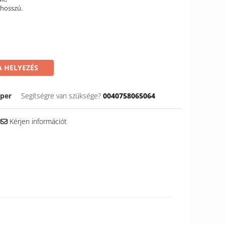
 hosszú.
 HELYEZÉS
per
Segítségre van szüksége?
0040758065064
Kérjen információt