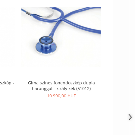
szkóp -
Gima színes fonendoszkóp dupla
Gima szín
haranggal - király kék (51012)
harang
10.990,00 HUF