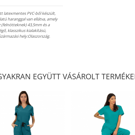
t latexmentes PVC-ből készült,
latú haranggal van ellátva, amely
ng (felnötteknek) 43,5mm és a
ő, klasszikus kialakítású,
zármazási hely:Olaszország.
GYAKRAN EGYÜTT VÁSÁROLT TERMÉKE