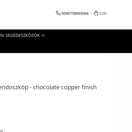
0040758065064
0,00
SI SEGÉDESZKÖZÖK
endoszkóp - chocolate copper finish
lt,