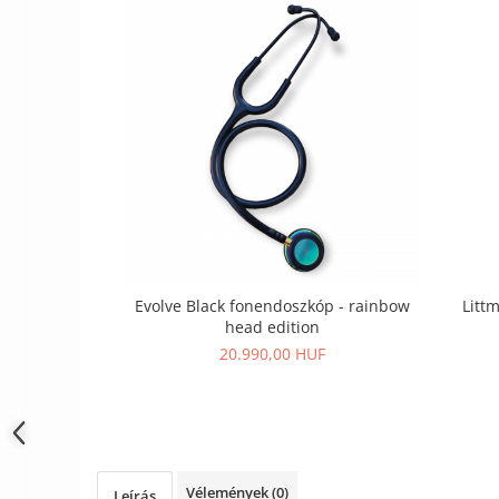
Szandál
Papucs
NYARI FÉRFI LÁBBELI KOLLEKCIÓ
GYEREK SZANDÁL ÉS PAPUCS
STERILIZÁLHATÓ KLUMPA
TÉLI GYAPJÚ PAPUCSOK - női és
férfi
KIVEHETŐ TALPBETÉTES KLUMPA
BÜTYKÖS LÁBRA VALÓ PAPUCS
Litt
Evolve Black fonendoszkóp - rainbow
MUNKAVÉDELMI TANUSÍTVÁNNYAL
head edition
rendelkező termék
20.990,00 HUF
Vélemények
(0)
Leírás