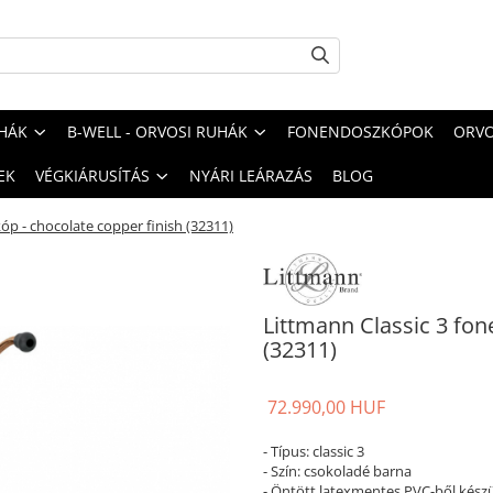
HÁK
B-WELL - ORVOSI RUHÁK
FONENDOSZKÓPOK
ORVO
EK
VÉGKIÁRUSÍTÁS
NYÁRI LEÁRAZÁS
BLOG
óp - chocolate copper finish (32311)
Littmann Classic 3 fon
(32311)
72.990,00 HUF
- Típus: classic 3
- Szín: csokoladé barna
- Öntött latexmentes PVC-ből készü