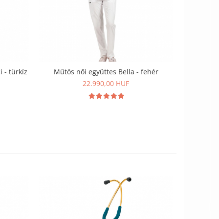
 - türkíz
Műtös női együttes Bella - fehér
Műtös nő
22.990,00 HUF