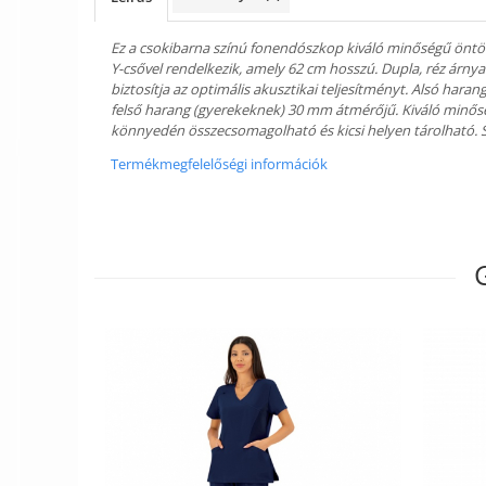
Ez a csokibarna színú fonendószkop kiváló minőségű öntöt
Y-csővel rendelkezik, amely 62 cm hosszú. Dupla, réz árnya
biztosítja az optimális akusztikai teljesítményt. Alsó hara
felső harang (gyerekeknek) 30 mm átmérőjű. Kiváló minőség
könnyedén összecsomagolható és kicsi helyen tárolható. S
Termékmegfelelőségi információk