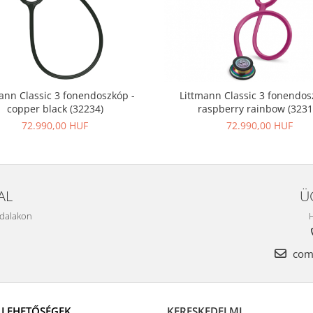
ann Classic 3 fonendoszkóp -
Littmann Classic 3 fonendos
copper black (32234)
raspberry rainbow (3231
72.990,00 HUF
72.990,00 HUF
AL
Ü
ldalakon
H
come
I LEHETŐSÉGEK
KERESKEDELMI