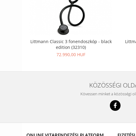
Littmann Classic 3 fonendoszkóp - black
Littm
edition (32310)
72.990,00 HUF
KÖZÖSSÉGI OLD
Kövessen minket a közösségi o
ONLINE VITARENDEZÉSI PLATFORM
FIZETÉS