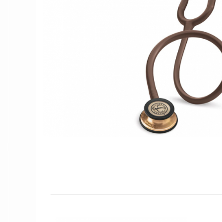
Női nyitott papucs - DOSS
Női szandál - DOSS
Férfi nyitott papucs - DOSS
Házi papucs - DOSS
PIUMETTA - gördülő talpú lábbeli
MEDI+ LÁBBELI
Női csukott papucsok - Medi+
Ferfi csukott papucsok - Medi+
Női nyitott papucs - Medi+
Női szandál
LEON KLOMPE LÁBBELI
Női csukott papucs - Leon
Férfi csukott papucs - Leon
Női nyitott papucs - Leon
Női szandál - Leon
Férfi nyitott papucs
NYÁRI NŐI LÁBBELI KOLLEKCIÓ