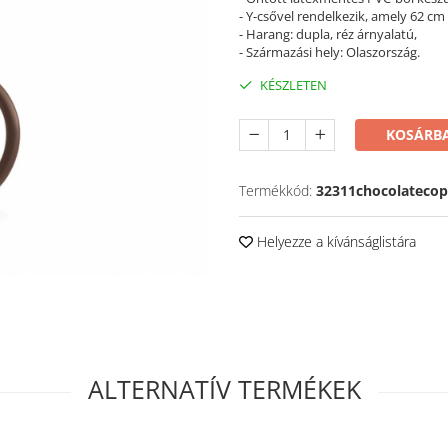
- Y-csővel rendelkezik, amely 62 cm
- Harang: dupla, réz árnyalatú,
- Származási hely: Olaszország.
KÉSZLETEN
KOSÁRBA
Termékkód:
32311chocolatecop
Helyezze a kívánságlistára
ALTERNATÍV TERMÉKEK