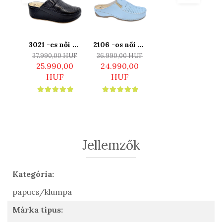
3021 -es női Dr
2106 -os női Dr
16202 -es női
Feet bőr
Feet bőr
Dr Feet bőr
37.990,00 HUF
36.990,00 HUF
26.990,00
papucs -
papucs -
papucs - fehér
25.990,00
24.990,00
HUF
fekete
világos kék
"Spirit a kutya"
HUF
HUF
mintás
Jellemzők
Kategória:
papucs/klumpa
Márka tipus: