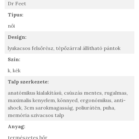
Dr Feet
Tipus:
női
Design:
lyukacsos felsőrész,
tépőzárral állítható pántok
Szín:
k,
kék
Talp szerkezete:
anatómikus kialakítású,
csúszás mentes,
rugalmas,
maximalis kenyelem,
könnyed,
ergonómikus,
anti-
shock,
3cm sarokmagasság,
poliurátén,
puha,
memória szivacsos talp
Anyag:
természetes bőr