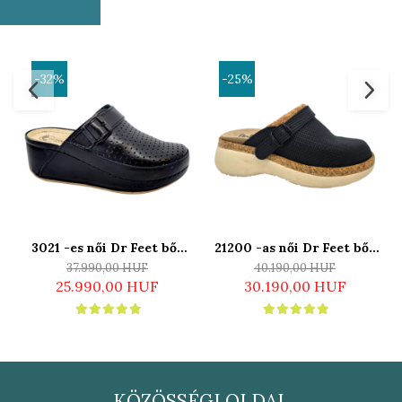
-32%
-25%
3021 -es női Dr Feet bőr
21200 -as női Dr Feet bőr
papucs - fekete
papucs - fekete
37.990,00 HUF
40.190,00 HUF
25.990,00 HUF
30.190,00 HUF
KÖZÖSSÉGI OLDAL