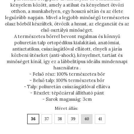
NYÁRI NŐI LÁBBELI
kényelem között, amely a stílust és kényelmet ötvözi
KOLLEKCIÓ
otthon, a munkahelyen, egy hosszú sétán és az élete
Szandál
legsűrübb napjain. Mivel a legjobb minőségű természetes
olasz bőrből készültek, ötvözik a luxust, az eleganciát és az
Papucs
első osztályú minőséget.
NYARI FÉRFI LÁBBELI
A természetes bőrrel bevont rugalmas és könnyű
KOLLEKCIÓ
poliuretán talp ortopédikus kialakítású, anatómiai,
antisztatikus, csúszásgátlóval ellátott, elnyeli a járás
GYEREK SZANDÁL ÉS
közbeni ütéseket (anti-shock), kényelmet, tartást és
PAPUCS
minőséget kínál, így ez a lábbelitípus ideális mindennapi
STERILIZÁLHATÓ KLUMPA
használatra .
- Felső rész: 100% természetes bőr
TÉLI GYAPJÚ PAPUCSOK -
- Belső talp: 100% természetes bőr
Női És Férfi
- Talp: poliuretán csúszásgátlóval ellátva
- Részlet: tépőzárral állítható pánt
KIVEHETŐ TALPBETÉTES
- Sarok magasság: 3cm
KLUMPA
Méret állás
:
BÜTYKÖS LÁBRA VALÓ
36
37
38
39
40
41
PAPUCS
MUNKAVÉDELMI