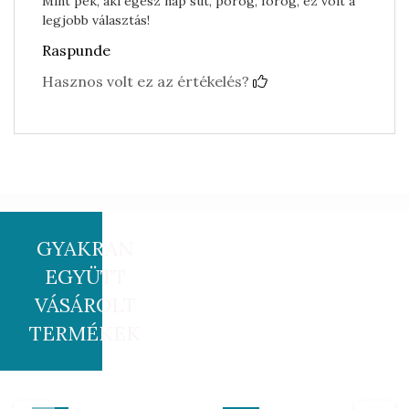
Mint pék, aki egész nap süt, pörög, forog, ez volt a
legjobb választás!
Raspunde
Hasznos volt ez az értékelés?
GYAKRAN
EGYÜTT
VÁSÁROLT
TERMÉKEK