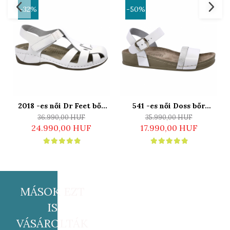
-32%
-50%
2018 -es női Dr Feet bőr
541 -es női Doss bőr
szandál - fehér
szandál - fehér
36.990,00 HUF
35.990,00 HUF
24.990,00 HUF
17.990,00 HUF
MÁSOK EZT
IS
VÁSÁROLTÁK