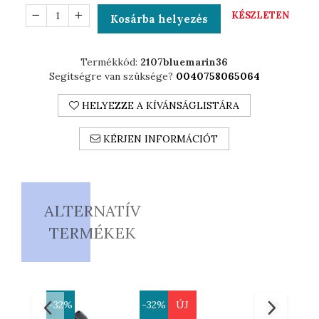
TANUSÍTVÁNNYAL
KÉSZLETEN
Kosárba helyezés
Rendelkező Termék
Termékkód:
2107bluemarin36
Segítségre van szüksége?
0040758065064
HELYEZZE A KÍVÁNSÁGLISTÁRA
KÉRJEN INFORMÁCIÓT
ALTERNATÍV
TERMÉKEK
-32%
-32%
ÚJ