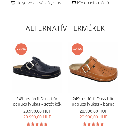
Helyezze a kívánságlistára
Kérjen információt
ALTERNATÍV TERMÉKEK
-28%
-28%
249 -es férfi Doss bőr
249 -es férfi Doss bőr
papucs lyukas - sötét kék
papucs lyukas - barna
n
28.990,00 HUF
28.990,00 HUF
20.990,00 HUF
20.990,00 HUF