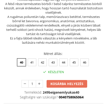
A felső része természetes börből / belső talprész természetes börből
Szandál
készült, annak érdekeben, hogy hosszan tartó használatát biztosítson
viselőjének.
Papucs
A rugalmas poliuretán talp, memóriaszivacs betéttel, természetes
NYARI FÉRFI LÁBBELI KOLLEKCIÓ
bőrrel let bevonva, ergonomikus, anatómiai, antisztatikus,
csúszásgátló védelemmel rendelkezik, elnyeli a járás közbeni lábait
GYEREK SZANDÁL ÉS PAPUCS
terhelő sokkot (anti-shock hatás), megnövelt kényelmet, helyes láb
STERILIZÁLHATÓ KLUMPA
tartást és tartósságot kínál viselőjének.
Ez a fajta lábbeli ideális választás a kényelem növelésére, a láb
TÉLI GYAPJÚ PAPUCSOK - női és
lazítására nehéz munkakörülmények között.
férfi
KIVEHETŐ TALPBETÉTES KLUMPA
Méret állás
:
BÜTYKÖS LÁBRA VALÓ PAPUCS
40
41
42
43
44
45
46
MUNKAVÉDELMI TANUSÍTVÁNNYAL
KÉSZLETEN
rendelkező termék
KOSÁRBA HELYEZÉS
Termékkód:
249beigenemlyukas40
Segítségre van szüksége?
0040758065064