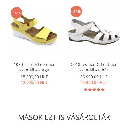
-32%
-32%
1080 -as női Leon bőr
2018 -es női Dr Feet bőr
szandál – sárga
szandál - fehér
18.990,00 HUF
36.990,00 HUF
12.990,00 HUF
24.990,00 HUF
MÁSOK EZT IS VÁSÁROLTÁK