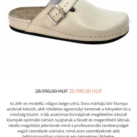
Női nyitott papucs - DOSS
Női szandál - DOSS
Férfi nyitott papucs - DOSS
Házi papucs - DOSS
PIUMETTA - gördülő talpú lábbeli
MEDI+ LÁBBELI
Női csukott papucsok - Medi+
Ferfi csukott papucsok - Medi+
Női nyitott papucs - Medi+
Női szandál
LEON KLOMPE LÁBBELI
28.990,00 HUF
20.990,00 HUF
Női csukott papucs - Leon
Az 249 -es modellű, világos beige színű, Doss márkájú bőr klumpa
Férfi csukott papucs - Leon
azoknak készült, akik tökéletes egyensúlyt keresnek a kényelem és a
Női nyitott papucs - Leon
minőség között. A láb anatómiai formájának megfelelően készült
Női szandál - Leon
klumpák optimális tartást nyújtanak a fáradt és megerőltető lábnak,
ideális megoldást jelentenek mind a professzionális tevékenységet
Férfi nyitott papucs
vegző személyek számára, mind azon személyeknek akik
NYÁRI NŐI LÁBBELI KOLLEKCIÓ
hétköznapokban vágynak egy kényelmes lábbelire.