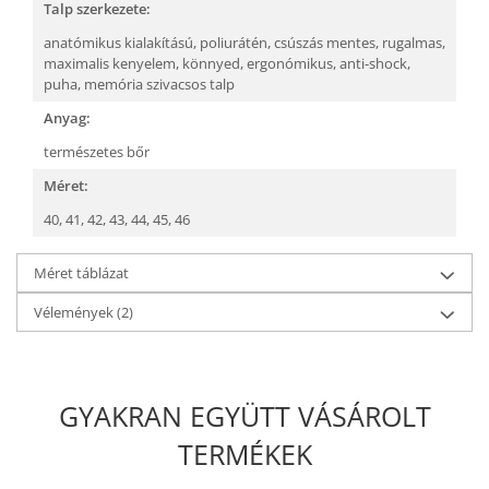
Talp szerkezete:
anatómikus kialakítású,
poliurátén,
csúszás mentes,
rugalmas,
maximalis kenyelem,
könnyed,
ergonómikus,
anti-shock,
puha, memória szivacsos talp
Anyag:
természetes bőr
Méret:
40,
41,
42,
43,
44,
45,
46
Méret táblázat
Vélemények
(2)
GYAKRAN EGYÜTT VÁSÁROLT
TERMÉKEK