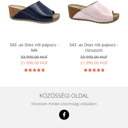
543 -as Doss női papucs -
543 -as Doss női papucs -
kék
rózsaszín
33.990,00 HUF
33.990,00 HUF
21.990,00 HUF
21.990,00 HUF
KÖZÖSSÉGI OLDAL
Kövessen minket a közösségi oldalakon