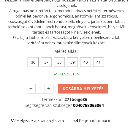
viselőjének.
Szandál
A rugalmas poliuretán talp, memóriaszivacs betéttel, természetes
Papucs
bőrrel let bevonva, ergonomikus, anatómiai, antisztatikus,
csúszásgátló védelemmel rendelkezik, elnyeli a járás közbeni lábait
NYARI FÉRFI LÁBBELI KOLLEKCIÓ
terhelő sokkot (anti-shock hatás), megnövelt kényelmet, helyes láb
tartást és tartósságot kínál viselőjének.
GYEREK SZANDÁL ÉS PAPUCS
Ez a fajta lábbeli ideális választás a kényelem növelésére, a láb
STERILIZÁLHATÓ KLUMPA
lazítására nehéz munkakörülmények között.
TÉLI GYAPJÚ PAPUCSOK - női és
Méret állás
:
férfi
36
37
38
39
40
41
KIVEHETŐ TALPBETÉTES KLUMPA
KÉSZLETEN
BÜTYKÖS LÁBRA VALÓ PAPUCS
MUNKAVÉDELMI TANUSÍTVÁNNYAL
KOSÁRBA HELYEZÉS
rendelkező termék
Termékkód:
271beige36
Segítségre van szüksége?
0040758065064
Helyezze a kívánságlistára
Kérjen információt