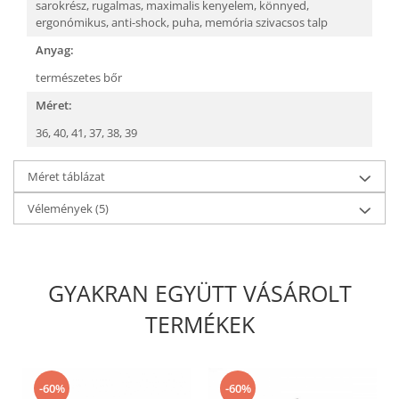
sarokrész,
rugalmas,
maximalis kenyelem,
könnyed,
ergonómikus,
anti-shock,
puha, memória szivacsos talp
Anyag:
természetes bőr
Méret:
36,
40,
41,
37,
38,
39
Méret táblázat
Vélemények
(5)
GYAKRAN EGYÜTT VÁSÁROLT
TERMÉKEK
-60%
-60%