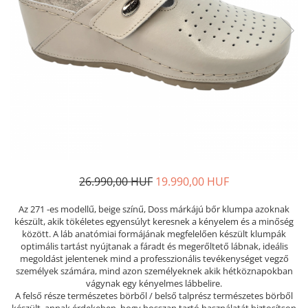
Női nyitott papucs - DOSS
Női szandál - DOSS
Férfi nyitott papucs - DOSS
Házi papucs - DOSS
PIUMETTA - gördülő talpú lábbeli
MEDI+ LÁBBELI
Női csukott papucsok - Medi+
Ferfi csukott papucsok - Medi+
Női nyitott papucs - Medi+
Női szandál
26.990,00 HUF
19.990,00 HUF
LEON KLOMPE LÁBBELI
Az 271 -es modellű, beige színű, Doss márkájú bőr klumpa azoknak
Női csukott papucs - Leon
készült, akik tökéletes egyensúlyt keresnek a kényelem és a minőség
Férfi csukott papucs - Leon
között. A láb anatómiai formájának megfelelően készült klumpák
optimális tartást nyújtanak a fáradt és megerőltető lábnak, ideális
Női nyitott papucs - Leon
megoldást jelentenek mind a professzionális tevékenységet vegző
Női szandál - Leon
személyek számára, mind azon személyeknek akik hétköznapokban
vágynak egy kényelmes lábbelire.
Férfi nyitott papucs
A felső része természetes börből / belső talprész természetes börből
NYÁRI NŐI LÁBBELI KOLLEKCIÓ
készült, annak érdekeben, hogy hosszan tartó használatát biztosítson