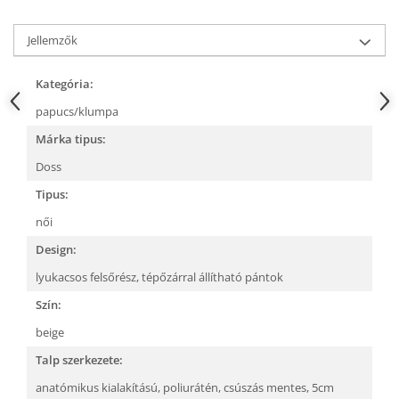
Jellemzők
Kategória:
papucs/klumpa
Márka tipus:
Doss
Tipus:
női
Design:
lyukacsos felsőrész,
tépőzárral állítható pántok
Szín:
beige
Talp szerkezete:
anatómikus kialakítású,
poliurátén,
csúszás mentes,
5cm