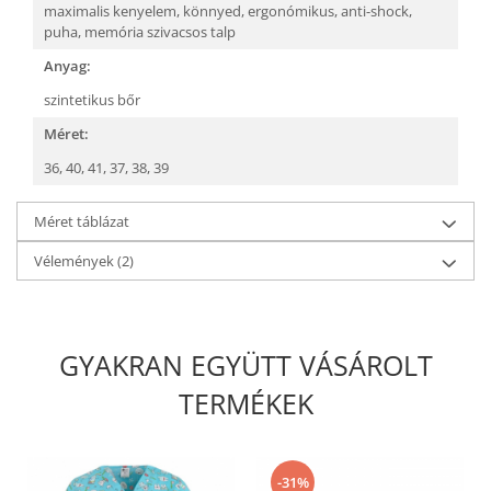
maximalis kenyelem,
könnyed,
ergonómikus,
anti-shock,
puha, memória szivacsos talp
Anyag:
szintetikus bőr
Méret:
36,
40,
41,
37,
38,
39
Méret táblázat
Vélemények
(2)
GYAKRAN EGYÜTT VÁSÁROLT
TERMÉKEK
-31%