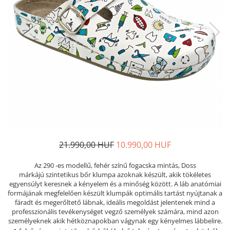
Női nyitott papucs - DOSS
Női szandál - DOSS
Férfi nyitott papucs - DOSS
Házi papucs - DOSS
PIUMETTA - gördülő talpú lábbeli
MEDI+ LÁBBELI
Női csukott papucsok - Medi+
Ferfi csukott papucsok - Medi+
Női nyitott papucs - Medi+
Női szandál
21.990,00 HUF
10.990,00 HUF
LEON KLOMPE LÁBBELI
Női csukott papucs - Leon
Az 290 -es modellű, fehér színű fogacska mintás, Doss
Férfi csukott papucs - Leon
márkájú szintetikus bőr klumpa azoknak készült, akik tökéletes
egyensúlyt keresnek a kényelem és a minőség között. A láb anatómiai
Női nyitott papucs - Leon
formájának megfelelően készült klumpák optimális tartást nyújtanak a
Női szandál - Leon
fáradt és megerőltető lábnak, ideális megoldást jelentenek mind a
professzionális tevékenységet vegző személyek számára, mind azon
Férfi nyitott papucs
személyeknek akik hétköznapokban vágynak egy kényelmes lábbelire.
NYÁRI NŐI LÁBBELI KOLLEKCIÓ