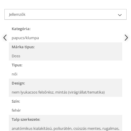
Jellemzők
Kategória:
papucs/klumpa
Márka tipus:
Doss
Tipus:
női
Design:
nem lyukacsos felsőrész,
mintás (virág/állat/tematika)
Szín:
fehér
Talp szerkezete:
anatómikus kialakítású,
poliurátén,
csúszás mentes,
rugalmas,