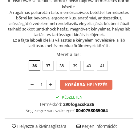
szintetikus bőr
A felső része
ből / belső talprész természetes börből
készült.
Szandál
A rugalmas poliuretán talp, memóriaszivacs betéttel, természetes
Papucs
bőrrel let bevonva, ergonomikus, anatómiai, antisztatikus,
csúszásgátló védelemmel rendelkezik, elnyeli a járás közbeni lábait
NYARI FÉRFI LÁBBELI KOLLEKCIÓ
terhelő sokkot (anti-shock hatás), megnövelt kényelmet, helyes láb
GYEREK SZANDÁL ÉS PAPUCS
tartást és tartósságot kínál viselőjének.
Ez a fajta lábbeli ideális választás a kényelem növelésére, a láb
STERILIZÁLHATÓ KLUMPA
lazítására nehéz munkakörülmények között.
TÉLI GYAPJÚ PAPUCSOK - női és
Méret állás
:
férfi
36
37
38
39
40
41
KIVEHETŐ TALPBETÉTES KLUMPA
BÜTYKÖS LÁBRA VALÓ PAPUCS
KOSÁRBA HELYEZÉS
MUNKAVÉDELMI TANUSÍTVÁNNYAL
rendelkező termék
KÉSZLETEN
Termékkód:
290fogacska36
Segítségre van szüksége?
0040758065064
Helyezze a kívánságlistára
Kérjen információt