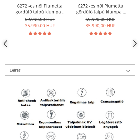
6272 -es női Piumetta
6272 -es női Piumetta
gördülő talpú klumpa -
gördülő talpú klumpa -
g
türkíz zöld
sötét kék
59.990,00 HUF
59.990,00 HUF
35.990,00 HUF
35.990,00 HUF
Leírás