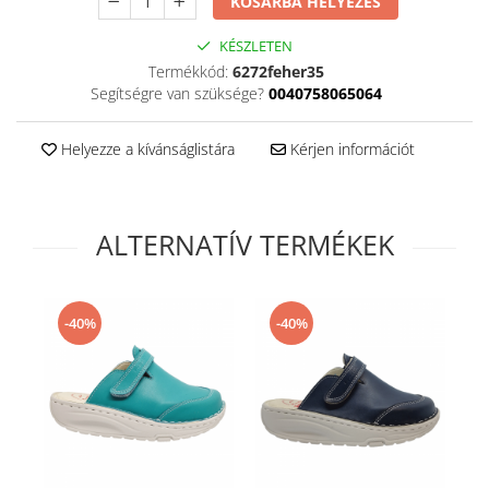
KOSÁRBA HELYEZÉS
KÉSZLETEN
Termékkód:
6272feher35
Segítségre van szüksége?
0040758065064
Helyezze a kívánságlistára
Kérjen információt
ALTERNATÍV TERMÉKEK
-40%
-40%