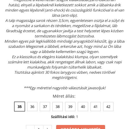
hatás), elnyeli a lépéseknél keletkezett sokkot amik a lábainka érik
Szandál
minden egyes lépésnél (anti-shock) és csúszásgátló funkcióval is el van
Papucs
látva (anti-slip).
A talp magassága sarok részen 3,5cm, egyenletesen osztja el a súlyt és
NYARI FÉRFI LÁBBELI KOLLEKCIÓ
a nyomást a sarkakon és térdeken, megelőzve a fájdalmat, láb
fáradtság érzetet, de ugyanakkor javítja a test helyzetet lépes közben
GYEREK SZANDÁL ÉS PAPUCS
természetes lábmozgást biztosítva.
STERILIZÁLHATÓ KLUMPA
Minden egyes pár legkívállóbb minőségi anyagokból készűlt, így a lábai
szabadon lélegeznek a lábbeli, erkerülve azt, hogy mind az Ön lába
TÉLI GYAPJÚ PAPUCSOK - női és
vagy a lábbelie kellemetlen szagú legyen.
férfi
Ez a klasszikus és elegáns kialakitású klumpa, olyan személyek
számáre lett kialakítva, akik rengeteget állnak labon, vagy csak napi
KIVEHETŐ TALPBETÉTES KLUMPA
munkavégzés folyamán túlterhelik lábaikait.
Tisztitása ajánlott 30 fokos lanygyos vízben, nedves törlővel
BÜTYKÖS LÁBRA VALÓ PAPUCS
megtörölgetni.
MUNKAVÉDELMI TANUSÍTVÁNNYAL
rendelkező termék
***Egy mérettel nagyobb választását javasoljuk!
Méret állás
:
35
36
37
38
39
40
41
42
Szállítási idő:
1