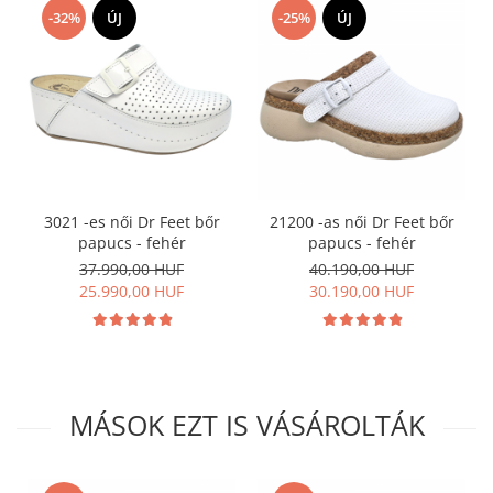
-32%
ÚJ
-25%
ÚJ
3021 -es női Dr Feet bőr
21200 -as női Dr Feet bőr
papucs - fehér
papucs - fehér
37.990,00 HUF
40.190,00 HUF
25.990,00 HUF
30.190,00 HUF
MÁSOK EZT IS VÁSÁROLTÁK