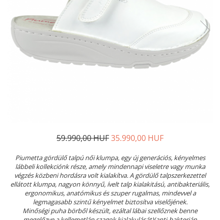
Női nyitott papucs - DOSS
Női szandál - DOSS
Férfi nyitott papucs - DOSS
Házi papucs - DOSS
PIUMETTA - gördülő talpú lábbeli
MEDI+ LÁBBELI
Női csukott papucsok - Medi+
Ferfi csukott papucsok - Medi+
Női nyitott papucs - Medi+
Női szandál
59.990,00 HUF
35.990,00 HUF
LEON KLOMPE LÁBBELI
Női csukott papucs - Leon
Piumetta gördülő talpú női klumpa, egy új generációs, kényelmes
Férfi csukott papucs - Leon
lábbeli kollekciónk része, amely mindennapi viseletre vagy munka
végzés közbeni hordásra volt kialakítva. A gördülő talpszerkezettel
Női nyitott papucs - Leon
ellátott klumpa, nagyon könnyű, ívelt talp kialakitású, antibakteriális,
Női szandál - Leon
ergonomikus, anatómikus és szuper rugalmas, mindevvel a
legmagasabb szintű kényelmet biztosítva viselőjének.
Férfi nyitott papucs
Minőségi puha börből készült, ezáltal lábai szellőznek benne
NYÁRI NŐI LÁBBELI KOLLEKCIÓ
megelőzve a kellemetlán szagok kialakulását)(anti-bakterián