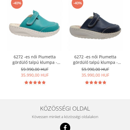
-40%
-40%
6272 -es női Piumetta
6272 -es női Piumetta
gördülő talpú klumpa -
gördülő talpú klumpa -
türkíz zöld
sötét kék
59.990,00 HUF
59.990,00 HUF
35.990,00 HUF
35.990,00 HUF
KÖZÖSSÉGI OLDAL
Kövessen minket a közösségi oldalakon