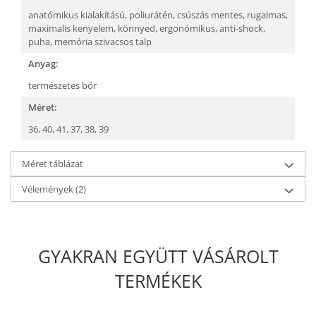
anatómikus kialakítású,
poliurátén,
csúszás mentes,
rugalmas,
maximalis kenyelem,
könnyed,
ergonómikus,
anti-shock,
puha, memória szivacsos talp
Anyag:
természetes bőr
Méret:
36,
40,
41,
37,
38,
39
Méret táblázat
Vélemények
(2)
GYAKRAN EGYÜTT VÁSÁROLT
TERMÉKEK