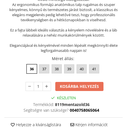
Az ergonomikus formájú anatómikus talp rugalmas és szuper
Szandál
kényelmes, könnyű és természetes járást biztosít, a klasszikus és
Papucs
elegáns megjelenés pedig lehetővé teszi, hogy professzionális
tevékenységben és a hétköznapokban is viselhesd.
NYARI FÉRFI LÁBBELI KOLLEKCIÓ
Ez a fajta lábbeli ideális választás a kényelem növelésére és a láb
GYEREK SZANDÁL ÉS PAPUCS
relaxalására a nehéz munkakörülmények között.
STERILIZÁLHATÓ KLUMPA
Eleganciájával és kényelmével minden lépését megkönnyíti élete
TÉLI GYAPJÚ PAPUCSOK - női és
legforgalmasabb napjain is!
férfi
Méret állás
:
KIVEHETŐ TALPBETÉTES KLUMPA
36
37
38
39
40
41
BÜTYKÖS LÁBRA VALÓ PAPUCS
MUNKAVÉDELMI TANUSÍTVÁNNYAL
rendelkező termék
KOSÁRBA HELYEZÉS
KÉSZLETEN
Termékkód:
8119mentazold36
Segítségre van szüksége?
0040758065064
Helyezze a kívánságlistára
Kérjen információt