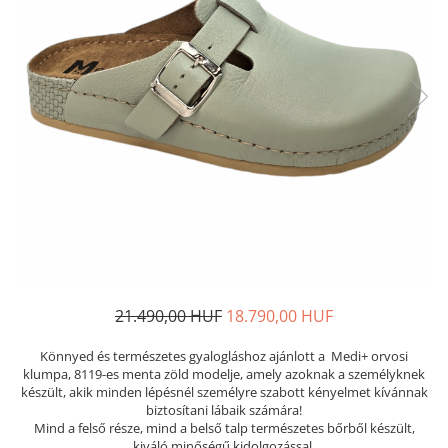
Női nyitott papucs - DOSS
Női szandál - DOSS
Férfi nyitott papucs - DOSS
Házi papucs - DOSS
PIUMETTA - gördülő talpú lábbeli
MEDI+ LÁBBELI
Női csukott papucsok - Medi+
Ferfi csukott papucsok - Medi+
Női nyitott papucs - Medi+
Női szandál
LEON KLOMPE LÁBBELI
Női csukott papucs - Leon
21.490,00 HUF
18.790,00 HUF
Férfi csukott papucs - Leon
Könnyed és természetes gyalogláshoz ajánlott a Medi+ orvosi
Női nyitott papucs - Leon
klumpa, 8119-es menta zöld modelje, amely azoknak a személyknek
Női szandál - Leon
készült, akik minden lépésnél személyre szabott kényelmet kívánnak
biztosítani lábaik számára!
Férfi nyitott papucs
Mind a felső része, mind a belső talp természetes bőrből készült,
NYÁRI NŐI LÁBBELI KOLLEKCIÓ
kiváló minőségű kidolgozással.