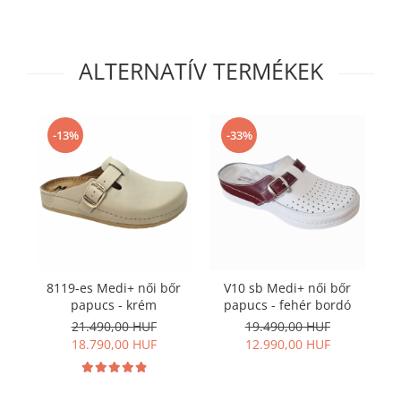
ALTERNATÍV TERMÉKEK
-13%
-33%
8119-es Medi+ női bőr
V10 sb Medi+ női bőr
papucs - krém
papucs - fehér bordó
21.490,00 HUF
19.490,00 HUF
18.790,00 HUF
12.990,00 HUF