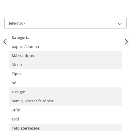
Jellemzők
Kategória:
papucs/klumpa
Márka tipus:
Medi+
Tipus:
női
Design:
nem lyukacsos felsőrész
Szín:
zöld
Talp szerkezete: