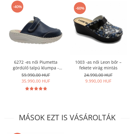
-40%
-60%
1003 -as női Leon bőr –
6272 -es női Piumetta
fekete virág mintás
gördülő talpú klumpa -
sötét kék
24.990,00 HUF
59.990,00 HUF
9.990,00 HUF
35.990,00 HUF
MÁSOK EZT IS VÁSÁROLTÁK