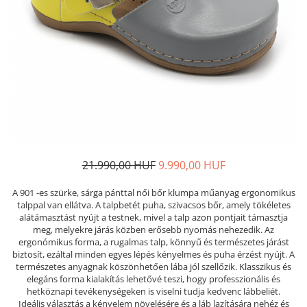
Női nyitott papucs - DOSS
Női szandál - DOSS
Férfi nyitott papucs - DOSS
Házi papucs - DOSS
PIUMETTA - gördülő talpú lábbeli
MEDI+ LÁBBELI
Női csukott papucsok - Medi+
Ferfi csukott papucsok - Medi+
Női nyitott papucs - Medi+
21.990,00 HUF
9.990,00 HUF
Női szandál
A 901 -es szürke, sárga pánttal női bőr klumpa műanyag ergonomikus
LEON KLOMPE LÁBBELI
talppal van ellátva. A talpbetét puha, szivacsos bőr, amely tökéletes
Női csukott papucs - Leon
alátámasztást nyújt a testnek, mivel a talp azon pontjait támasztja
meg, melyekre járás közben erősebb nyomás nehezedik. Az
Férfi csukott papucs - Leon
ergonómikus forma, a rugalmas talp, könnyű és természetes járást
Női nyitott papucs - Leon
biztosít, ezáltal minden egyes lépés kényelmes és puha érzést nyújt. A
természetes anyagnak köszönhetően lába jól szellőzik. Klasszikus és
Női szandál - Leon
elegáns forma kialakítás lehetővé teszi, hogy professzionális és
Férfi nyitott papucs
hetköznapi tevékenységeken is viselni tudja kedvenc lábbeliét.
Ideális választás a kényelem növelésére és a láb lazítására nehéz és
NYÁRI NŐI LÁBBELI KOLLEKCIÓ