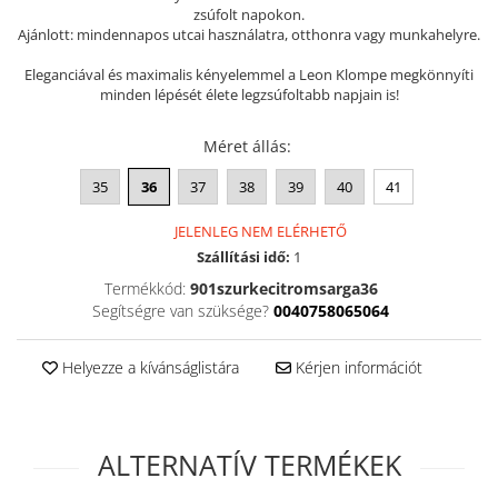
zsúfolt napokon.
Szandál
Ajánlott: mindennapos utcai használatra, otthonra vagy munkahelyre.
Papucs
Eleganciával és maximalis kényelemmel a Leon Klompe megkönnyíti
NYARI FÉRFI LÁBBELI KOLLEKCIÓ
minden lépését élete legzsúfoltabb napjain is!
GYEREK SZANDÁL ÉS PAPUCS
Méret állás
:
STERILIZÁLHATÓ KLUMPA
35
36
37
38
39
40
41
TÉLI GYAPJÚ PAPUCSOK - női és
férfi
JELENLEG NEM ELÉRHETŐ
KIVEHETŐ TALPBETÉTES KLUMPA
Szállítási idő:
1
BÜTYKÖS LÁBRA VALÓ PAPUCS
Termékkód:
901szurkecitromsarga36
Segítségre van szüksége?
0040758065064
MUNKAVÉDELMI TANUSÍTVÁNNYAL
rendelkező termék
Helyezze a kívánságlistára
Kérjen információt
ALTERNATÍV TERMÉKEK