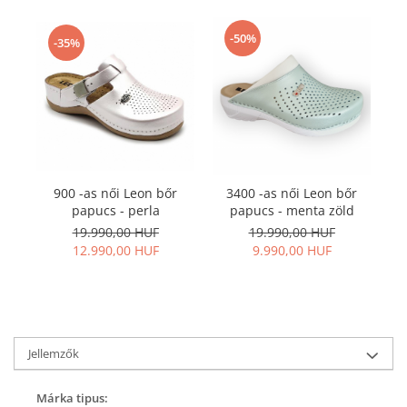
-50%
-35%
900 -as női Leon bőr
3400 -as női Leon bőr
papucs - perla
papucs - menta zöld
p
19.990,00 HUF
19.990,00 HUF
12.990,00 HUF
9.990,00 HUF
Jellemzők
Márka tipus: