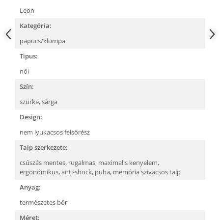
Leon
Kategória:
papucs/klumpa
Tipus:
női
Szín:
szürke,
sárga
Design:
nem lyukacsos felsőrész
Talp szerkezete:
csúszás mentes,
rugalmas,
maximalis kenyelem,
ergonómikus,
anti-shock,
puha, memória szivacsos talp
Anyag:
természetes bőr
Méret: