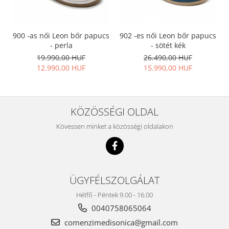
900 -as női Leon bőr papucs
902 -es női Leon bőr papucs
- perla
- sötét kék
19.990,00 HUF
26.490,00 HUF
12.990,00 HUF
15.990,00 HUF
KÖZÖSSÉGI OLDAL
Kövessen minket a közösségi oldalakon
ÜGYFÉLSZOLGÁLAT
Hétfő - Péntek 9.00 - 16.00
0040758065064
comenzimedisonica@gmail.com