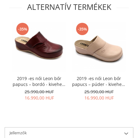
ALTERNATÍV TERMÉKEK
-35%
-35%
2019 -es női Leon bőr
2019 -es női Leon bőr
papucs – bordó - kivehető
papucs – púder - kivehető
talpbetéttel
talpbetéttel
25.990,00 HUF
25.990,00 HUF
16.990,00 HUF
16.990,00 HUF
Jellemzők