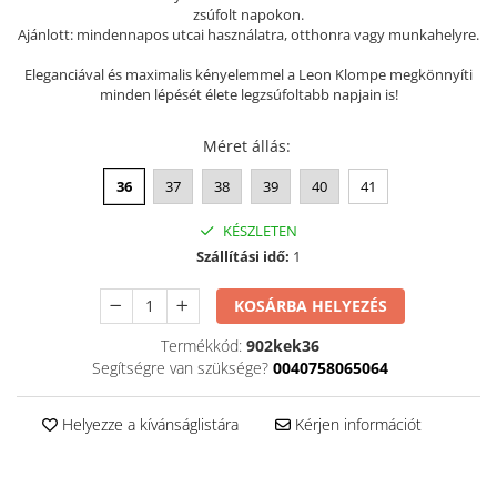
zsúfolt napokon.
Szandál
Ajánlott: mindennapos utcai használatra, otthonra vagy munkahelyre.
Papucs
Eleganciával és maximalis kényelemmel a Leon Klompe megkönnyíti
NYARI FÉRFI LÁBBELI KOLLEKCIÓ
minden lépését élete legzsúfoltabb napjain is!
GYEREK SZANDÁL ÉS PAPUCS
Méret állás
:
STERILIZÁLHATÓ KLUMPA
36
37
38
39
40
41
TÉLI GYAPJÚ PAPUCSOK - női és
férfi
KÉSZLETEN
KIVEHETŐ TALPBETÉTES KLUMPA
Szállítási idő:
1
BÜTYKÖS LÁBRA VALÓ PAPUCS
KOSÁRBA HELYEZÉS
MUNKAVÉDELMI TANUSÍTVÁNNYAL
rendelkező termék
Termékkód:
902kek36
Segítségre van szüksége?
0040758065064
Helyezze a kívánságlistára
Kérjen információt