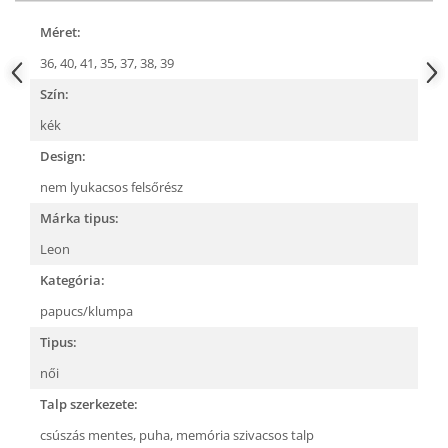
Méret:
36,
40,
41,
35,
37,
38,
39
Szín:
kék
Design:
nem lyukacsos felsőrész
Márka tipus:
Leon
Kategória:
papucs/klumpa
Tipus:
női
Talp szerkezete:
csúszás mentes,
puha, memória szivacsos talp