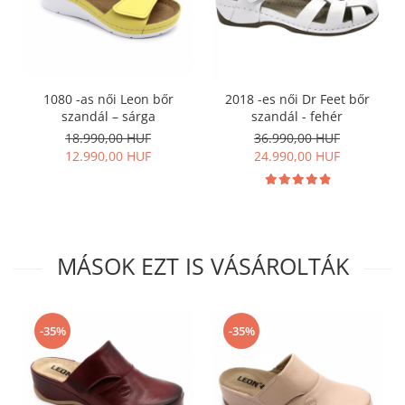
1080 -as női Leon bőr
2018 -es női Dr Feet bőr
szandál – sárga
szandál - fehér
18.990,00 HUF
36.990,00 HUF
12.990,00 HUF
24.990,00 HUF
MÁSOK EZT IS VÁSÁROLTÁK
-35%
-35%