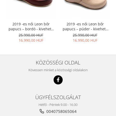
2019 -es női Leon bőr
2019 -es női Leon bőr
papucs – bordó - kivehető
papucs – púder - kivehető
talpbetéttel
talpbetéttel
25.990,00 HUF
25.990,00 HUF
16.990,00 HUF
16.990,00 HUF
KÖZÖSSÉGI OLDAL
Kövessen minket a közösségi oldalakon
ÜGYFÉLSZOLGÁLAT
Hétfő - Péntek 9.00 - 16.00
0040758065064