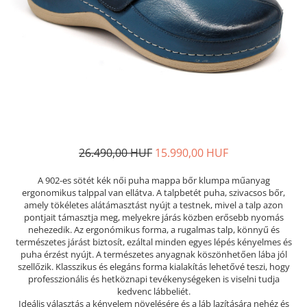
Női nyitott papucs - DOSS
Női szandál - DOSS
Férfi nyitott papucs - DOSS
Házi papucs - DOSS
PIUMETTA - gördülő talpú lábbeli
MEDI+ LÁBBELI
Női csukott papucsok - Medi+
Ferfi csukott papucsok - Medi+
26.490,00 HUF
15.990,00 HUF
Női nyitott papucs - Medi+
Női szandál
A 902-es sötét kék női puha mappa bőr klumpa műanyag
ergonomikus talppal van ellátva. A talpbetét puha, szivacsos bőr,
LEON KLOMPE LÁBBELI
amely tökéletes alátámasztást nyújt a testnek, mivel a talp azon
Női csukott papucs - Leon
pontjait támasztja meg, melyekre járás közben erősebb nyomás
nehezedik. Az ergonómikus forma, a rugalmas talp, könnyű és
Férfi csukott papucs - Leon
természetes járást biztosít, ezáltal minden egyes lépés kényelmes és
Női nyitott papucs - Leon
puha érzést nyújt. A természetes anyagnak köszönhetően lába jól
szellőzik. Klasszikus és elegáns forma kialakítás lehetővé teszi, hogy
Női szandál - Leon
professzionális és hetköznapi tevékenységeken is viselni tudja
Férfi nyitott papucs
kedvenc lábbeliét.
NYÁRI NŐI LÁBBELI KOLLEKCIÓ
Ideális választás a kényelem növelésére és a láb lazítására nehéz és