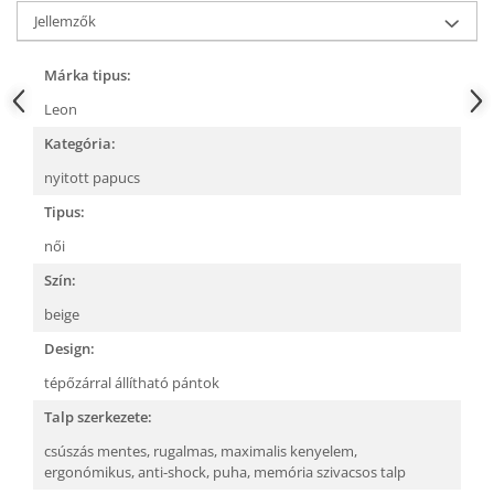
Jellemzők
Márka tipus:
Leon
Kategória:
nyitott papucs
Tipus:
női
Szín:
beige
Design:
tépőzárral állítható pántok
Talp szerkezete:
csúszás mentes,
rugalmas,
maximalis kenyelem,
ergonómikus,
anti-shock,
puha, memória szivacsos talp