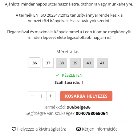
Ajánlott: mindennapos utcai használatra, otthonra vagy munkahelyre.
Szandál
A termék EN ISO 202347:2012 tanúsítvánnyal rendelkezik a
Papucs
nemzetközi irányelvek és szabványok szerint.
NYARI FÉRFI LÁBBELI KOLLEKCIÓ
Eleganciával és maximalis kényelemmel a Leon Klompe megkönnyíti
GYEREK SZANDÁL ÉS PAPUCS
minden lépését élete legzsúfoltabb napjain is!
STERILIZÁLHATÓ KLUMPA
Méret állás
:
TÉLI GYAPJÚ PAPUCSOK - női és
férfi
36
37
38
39
40
41
KIVEHETŐ TALPBETÉTES KLUMPA
KÉSZLETEN
BÜTYKÖS LÁBRA VALÓ PAPUCS
Szállítási idő:
1
MUNKAVÉDELMI TANUSÍTVÁNNYAL
rendelkező termék
KOSÁRBA HELYEZÉS
Termékkód:
906beige36
Segítségre van szüksége?
0040758065064
Helyezze a kívánságlistára
Kérjen információt