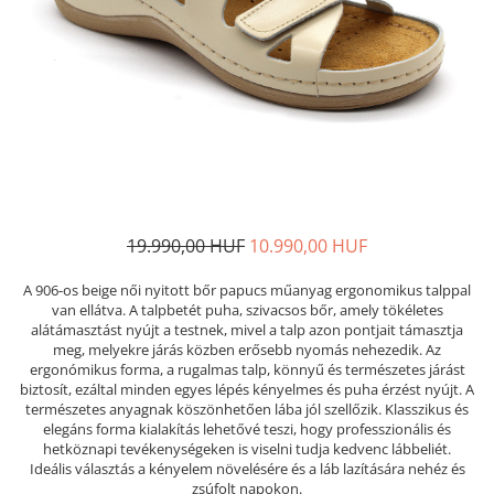
Női nyitott papucs - DOSS
Női szandál - DOSS
Férfi nyitott papucs - DOSS
Házi papucs - DOSS
PIUMETTA - gördülő talpú lábbeli
MEDI+ LÁBBELI
Női csukott papucsok - Medi+
Ferfi csukott papucsok - Medi+
19.990,00 HUF
10.990,00 HUF
Női nyitott papucs - Medi+
Női szandál
A 906-os beige női nyitott bőr papucs műanyag ergonomikus talppal
van ellátva. A talpbetét puha, szivacsos bőr, amely tökéletes
LEON KLOMPE LÁBBELI
alátámasztást nyújt a testnek, mivel a talp azon pontjait támasztja
Női csukott papucs - Leon
meg, melyekre járás közben erősebb nyomás nehezedik. Az
ergonómikus forma, a rugalmas talp, könnyű és természetes járást
Férfi csukott papucs - Leon
biztosít, ezáltal minden egyes lépés kényelmes és puha érzést nyújt. A
Női nyitott papucs - Leon
természetes anyagnak köszönhetően lába jól szellőzik. Klasszikus és
elegáns forma kialakítás lehetővé teszi, hogy professzionális és
Női szandál - Leon
hetköznapi tevékenységeken is viselni tudja kedvenc lábbeliét.
Férfi nyitott papucs
Ideális választás a kényelem növelésére és a láb lazítására nehéz és
NYÁRI NŐI LÁBBELI KOLLEKCIÓ
zsúfolt napokon.