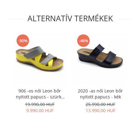
ALTERNATÍV TERMÉKEK
-50%
-46%
906 -os női Leon bőr
2020 -as női Leon bőr
nyitott papucs - szürke
nyitott papucs - kék
pa
citromsárgával
19.990,00 HUF
25.990,00 HUF
9.990,00 HUF
13.990,00 HUF