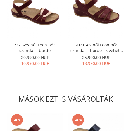
961 -es női Leon bőr
2021 -es női Leon bőr
szandál – bordó
szandál – bordó - kivehető
talpbetéttel
20.990,00 HUF
25.990,00 HUF
10.990,00 HUF
18.990,00 HUF
MÁSOK EZT IS VÁSÁROLTÁK
-46%
-46%