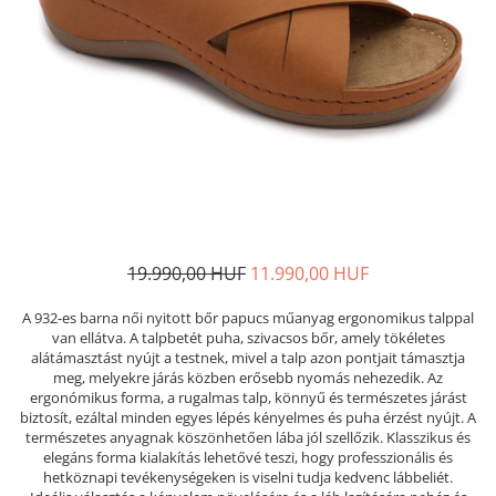
Női nyitott papucs - DOSS
Női szandál - DOSS
Férfi nyitott papucs - DOSS
Házi papucs - DOSS
PIUMETTA - gördülő talpú lábbeli
MEDI+ LÁBBELI
Női csukott papucsok - Medi+
Ferfi csukott papucsok - Medi+
Női nyitott papucs - Medi+
19.990,00 HUF
11.990,00 HUF
Női szandál
LEON KLOMPE LÁBBELI
A 932-es barna női nyitott bőr papucs műanyag ergonomikus talppal
van ellátva. A talpbetét puha, szivacsos bőr, amely tökéletes
Női csukott papucs - Leon
alátámasztást nyújt a testnek, mivel a talp azon pontjait támasztja
Férfi csukott papucs - Leon
meg, melyekre járás közben erősebb nyomás nehezedik. Az
ergonómikus forma, a rugalmas talp, könnyű és természetes járást
Női nyitott papucs - Leon
biztosít, ezáltal minden egyes lépés kényelmes és puha érzést nyújt. A
Női szandál - Leon
természetes anyagnak köszönhetően lába jól szellőzik. Klasszikus és
elegáns forma kialakítás lehetővé teszi, hogy professzionális és
Férfi nyitott papucs
hetköznapi tevékenységeken is viselni tudja kedvenc lábbeliét.
NYÁRI NŐI LÁBBELI KOLLEKCIÓ