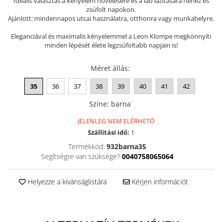
Ideális választás a kényelem növelésére és a láb lazítására nehéz és
zsúfolt napokon.
Szandál
Ajánlott: mindennapos utcai használatra, otthonra vagy munkahelyre.
Papucs
Eleganciával és maximalis kényelemmel a Leon Klompe megkönnyíti
NYARI FÉRFI LÁBBELI KOLLEKCIÓ
minden lépését élete legzsúfoltabb napjain is!
GYEREK SZANDÁL ÉS PAPUCS
Méret állás
:
STERILIZÁLHATÓ KLUMPA
TÉLI GYAPJÚ PAPUCSOK - női és
35
36
37
38
39
40
41
42
férfi
Színe
:
barna
KIVEHETŐ TALPBETÉTES KLUMPA
JELENLEG NEM ELÉRHETŐ
BÜTYKÖS LÁBRA VALÓ PAPUCS
Szállítási idő:
1
MUNKAVÉDELMI TANUSÍTVÁNNYAL
Termékkód:
932barna35
rendelkező termék
Segítségre van szüksége?
0040758065064
Helyezze a kívánságlistára
Kérjen információt