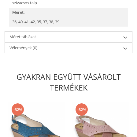
szivacsos talp
Méret:
36,
40,
41,
42,
35,
37,
38,
39
Méret táblázat
Vélemények
(0)
GYAKRAN EGYÜTT VÁSÁROLT
TERMÉKEK
-32%
-32%