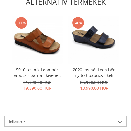
ALTERNATÍV TERMÉKEK
-11%
-46%
5010 -es női Leon bőr
2020 -as női Leon bőr
papucs - barna - kivehető
nyitott papucs - kék
n
talpbetéttel
21.990,00 HUF
25.990,00 HUF
19.590,00 HUF
13.990,00 HUF
Jellemzők