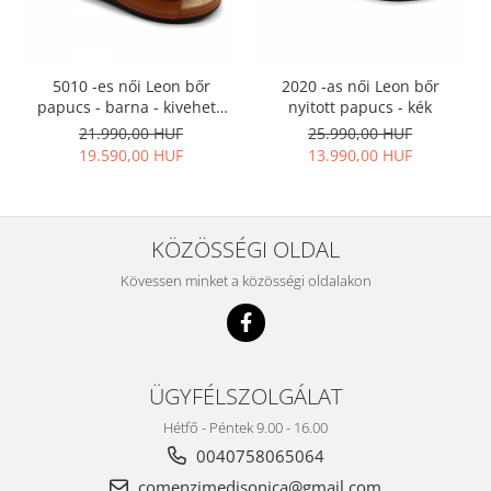
5010 -es női Leon bőr
2020 -as női Leon bőr
papucs - barna - kivehető
nyitott papucs - kék
talpbetéttel
21.990,00 HUF
25.990,00 HUF
19.590,00 HUF
13.990,00 HUF
KÖZÖSSÉGI OLDAL
Kövessen minket a közösségi oldalakon
ÜGYFÉLSZOLGÁLAT
Hétfő - Péntek 9.00 - 16.00
0040758065064
comenzimedisonica@gmail.com