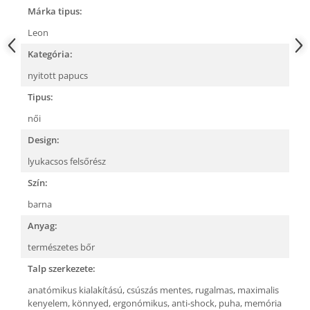
Márka tipus:
Leon
Kategória:
nyitott papucs
Tipus:
női
Design:
lyukacsos felsőrész
Szín:
barna
Anyag:
természetes bőr
Talp szerkezete:
anatómikus kialakítású,
csúszás mentes,
rugalmas,
maximalis
kenyelem,
könnyed,
ergonómikus,
anti-shock,
puha, memória