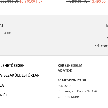
.990,00 HUF
16.990,00 HUF
17.490,00 HUF
13.490,00 
AL
Ü
ldalakon
H
come
I LEHETŐSÉGEK
KERESKEDELMI
ADATOK
VISSZAKÜLDÉSI ŰRLAP
SC MEDISONICA SRL
LAT
30625222
România, str. De Jos Nr. 159
KRŐL
Corunca, Mures