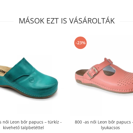
MÁSOK EZT IS VÁSÁROLTÁK
-23%
s női Leon bőr papucs – türkíz -
800 -as női Leon bőr papucs -
kivehető talpbetéttel
lyukacsos