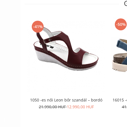
-50%
-41%
1050 -es női Leon bőr szandál – bordó
16015 -
21.990,00 HUF
12.990,00 HUF
41