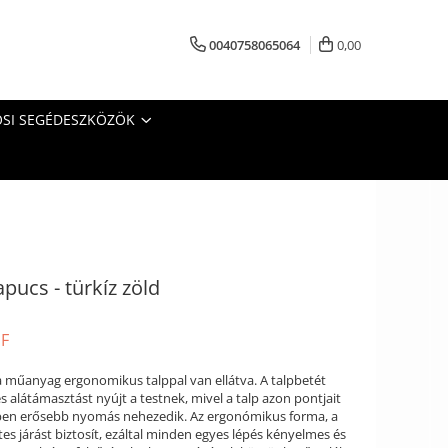
0040758065064
0,00
SI SEGÉDESZKÖZÖK
pucs - türkíz zöld
UF
pa műanyag ergonomikus talppal van ellátva. A talpbetét
s alátámasztást nyújt a testnek, mivel a talp azon pontjait
zben erősebb nyomás nehezedik. Az ergonómikus forma, a
s járást biztosít, ezáltal minden egyes lépés kényelmes és