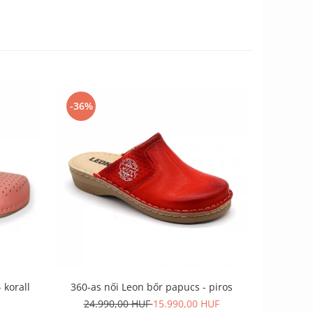
-36%
-36%
 korall
360-as női Leon bőr papucs - piros
360-as n
24.990,00 HUF
15.990,00 HUF
24.9