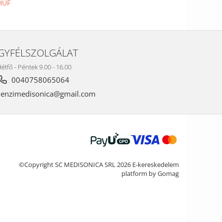
HUF
GYFÉLSZOLGÁLAT
étfő - Péntek 9.00 - 16.00
0040758065064
nzimedisonica@gmail.com
©Copyright SC MEDISONICA SRL 2026
E-kereskedelem
platform by Gomag