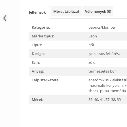
Méret táblázat
Vélemények
(0)
Jellemzők
Kategória:
papucs/klumpa
Márka tipus:
Leon
Tipus:
női
Design:
lyukacsos felsőrész
Szín:
zöld
Anyag:
természetes bőr
Talp szerkezete:
anatómikus kialakítás
maximalis kenyelem,
k
shock,
puha, memória 
Méret:
36,
40,
41,
37,
38,
39