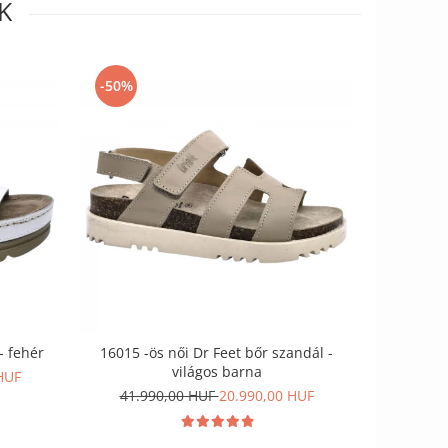
K
-50%
-50%
- fehér
16015 -ös női Dr Feet bőr szandál -
9016 -o
világos barna
HUF
41.990,00 HUF
20.990,00 HUF
41.9