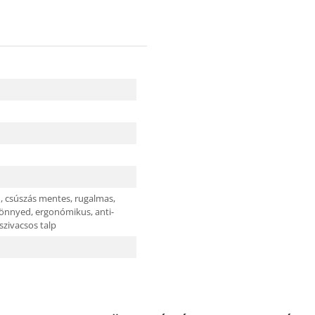
ú,
csúszás mentes,
rugalmas,
önnyed,
ergonómikus,
anti-
szivacsos talp