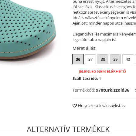
puha érzést nyújt. A természetes 
jól szellőzik. Klasszikus és elegáns 
hetköznapi tevékenységeken is visel
Ideális választás a kényelem növelé
Ajánlott: mindennapos utcai haszn
Eleganciával és maximalis kényele
legzsúfoltabb napjain is!
Méret állás
:
36
37
38
39
40
JELENLEG NEM ELÉRHETŐ
Szállítási idő:
1
Termékkód:
970turkizzold36
Helyezze a kívánságlistára
ALTERNATÍV TERMÉKEK