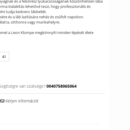
anyagnak és a felsőrész lyukacsosságának köszönhetően lába
forma kialakítás lehetővé teszi, hogy professzionális és
ni tudja kedvenc lábbeliét.
sére és a láb lazítására nehéz és zsúfolt napokon.
álatra, otthonra vagy munkahelyre.
mmel a Leon Klompe megkönnyíti minden lépését élete
41
Segítségre van szüksége?
0040758065064
Kérjen információt