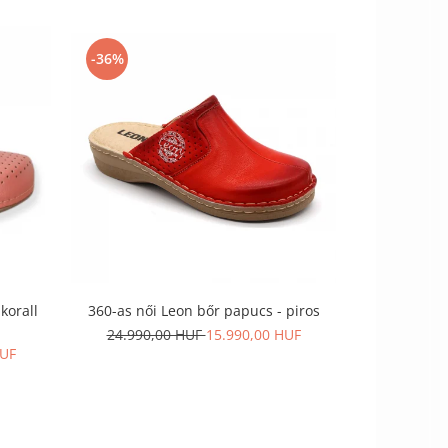
-36%
-36%
korall
360-as női Leon bőr papucs - piros
360-as női 
24.990,00 HUF
15.990,00 HUF
24.990,
HUF