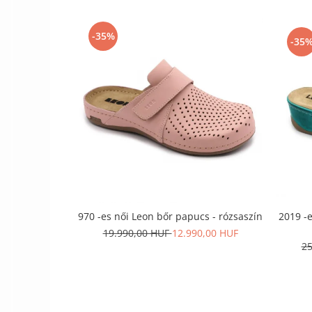
Szandál
-35%
Papucs
-35
NYARI FÉRFI LÁBBELI KOLLEKCIÓ
GYEREK SZANDÁL ÉS PAPUCS
STERILIZÁLHATÓ KLUMPA
TÉLI GYAPJÚ PAPUCSOK - női és
férfi
KIVEHETŐ TALPBETÉTES KLUMPA
BÜTYKÖS LÁBRA VALÓ PAPUCS
MUNKAVÉDELMI TANUSÍTVÁNNYAL
rendelkező termék
970 -es női Leon bőr papucs - rózsaszín
2019 -e
19.990,00 HUF
12.990,00 HUF
25