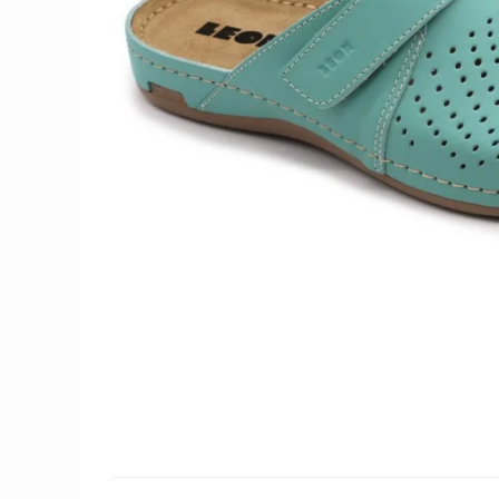
Női nyitott papucs - DOSS
Női szandál - DOSS
Férfi nyitott papucs - DOSS
Házi papucs - DOSS
PIUMETTA - gördülő talpú lábbeli
MEDI+ LÁBBELI
Női csukott papucsok - Medi+
Ferfi csukott papucsok - Medi+
Női nyitott papucs - Medi+
Női szandál
LEON KLOMPE LÁBBELI
Női csukott papucs - Leon
Férfi csukott papucs - Leon
Női nyitott papucs - Leon
Női szandál - Leon
Férfi nyitott papucs
NYÁRI NŐI LÁBBELI KOLLEKCIÓ