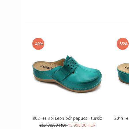
-40%
-35%
2019 -e
902 -es női Leon bőr papucs - türkíz
26.490,00 HUF
15.990,00 HUF