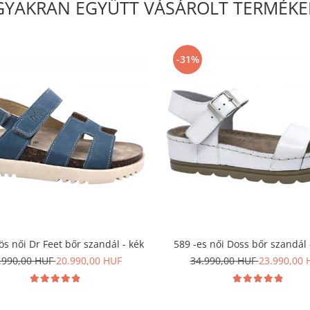
GYAKRAN EGYÜTT VÁSÁROLT TERMÉKE
-31%
ös női Dr Feet bőr szandál - kék
589 -es női Doss bőr szandál 
.990,00 HUF
20.990,00 HUF
34.990,00 HUF
23.990,00 