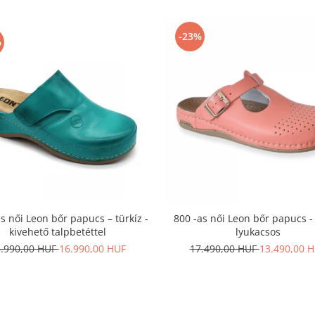
-23%
%
s női Leon bőr papucs – türkíz -
800 -as női Leon bőr papucs - 
kivehető talpbetéttel
lyukacsos
.990,00 HUF
16.990,00 HUF
17.490,00 HUF
13.490,00 