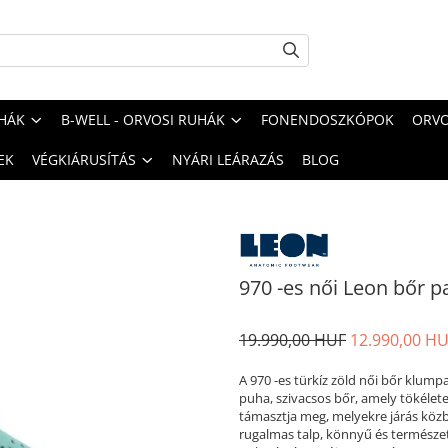
HÁK
B-WELL - ORVOSI RUHÁK
FONENDOSZKÓPOK
ORVO
EK
VÉGKIÁRUSÍTÁS
NYÁRI LEÁRAZÁS
BLOG
970 -es női Leon bőr pa
19.990,00 HUF
12.990,00 H
A 970 -es türkíz zöld női bőr klum
puha, szivacsos bőr, amely tökélete
támasztja meg, melyekre járás kö
rugalmas talp, könnyű és természete