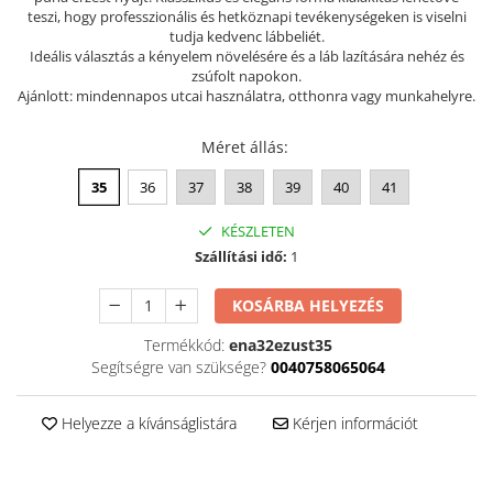
teszi, hogy professzionális és hetköznapi tevékenységeken is viselni
Szandál
tudja kedvenc lábbeliét.
Ideális választás a kényelem növelésére és a láb lazítására nehéz és
Papucs
zsúfolt napokon.
NYARI FÉRFI LÁBBELI KOLLEKCIÓ
Ajánlott: mindennapos utcai használatra, otthonra vagy munkahelyre.
GYEREK SZANDÁL ÉS PAPUCS
Méret állás
:
STERILIZÁLHATÓ KLUMPA
35
36
37
38
39
40
41
TÉLI GYAPJÚ PAPUCSOK - női és
férfi
KÉSZLETEN
KIVEHETŐ TALPBETÉTES KLUMPA
Szállítási idő:
1
BÜTYKÖS LÁBRA VALÓ PAPUCS
KOSÁRBA HELYEZÉS
MUNKAVÉDELMI TANUSÍTVÁNNYAL
rendelkező termék
Termékkód:
ena32ezust35
Segítségre van szüksége?
0040758065064
Helyezze a kívánságlistára
Kérjen információt