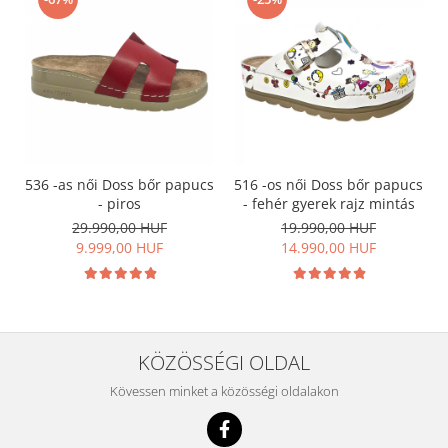
536 -as női Doss bőr papucs
516 -os női Doss bőr papucs
- piros
- fehér gyerek rajz mintás
29.990,00 HUF
19.990,00 HUF
9.999,00 HUF
14.990,00 HUF
KÖZÖSSÉGI OLDAL
Kövessen minket a közösségi oldalakon