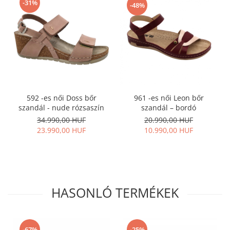
-31%
-48%
961 -es női Leon bőr
592 -es női Doss bőr
szandál – bordó
szandál - nude rózsaszín
20.990,00 HUF
34.990,00 HUF
10.990,00 HUF
23.990,00 HUF
HASONLÓ TERMÉKEK
-67%
-25%