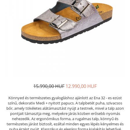
Női nyitott papucs - DOSS
Női szandál - DOSS
Férfi nyitott papucs - DOSS
Házi papucs - DOSS
PIUMETTA - gördülő talpú lábbeli
MEDI+ LÁBBELI
Női csukott papucsok - Medi+
Ferfi csukott papucsok - Medi+
Női nyitott papucs - Medi+
Női szandál
LEON KLOMPE LÁBBELI
15.990,00 HUF
12.990,00 HUF
Női csukott papucs - Leon
Könnyed és természetes gyalogláshoz ajánlott az Ena 32 - es ezüst
Férfi csukott papucs - Leon
színű, dekorativ Medi + nyitott papucs. A talpbetét puha, szivacsos
Női nyitott papucs - Leon
bőr, amely tökéletes alátámasztást nyújt a testnek, mivel a talp azon
Női szandál - Leon
pontjait támasztja meg, melyekre járás közben erősebb nyomás
nehezedik. Az ergonómikus forma, a rugalmas talp, könnyű és
Férfi nyitott papucs
természetes járást biztosít, ezáltal minden egyes lépés kényelmes és
NYÁRI NŐI LÁBBELI KOLLEKCIÓ
puha érzést nyújt. Klasszikus és elegáns forma kialakítás lehetővé