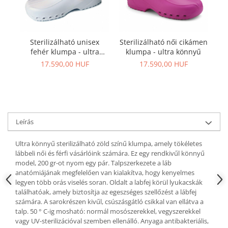
Sterilizálható unisex
Sterilizálható női cikámen
fehér klumpa - ultra
klumpa - ultra könnyű
ki
könnyű
17.590,00 HUF
17.590,00 HUF
Leírás
Ultra könnyű sterilizálható zöld színű klumpa, amely tökéletes
lábbeli női és férfi vásárlóink számára. Ez egy rendkivűl könnyű
model, 200 gr-ot nyom egy pár. Talpszerkezete a láb
anatómiájának megfelelően van kialakítva, hogy kenyelmes
legyen több orás viselés soran. Oldalt a labfej körül lyukacskák
találhatóak, amely biztosítja az egeszséges szellőzést a lábfej
számára. A sarokrészen kivűl, csúszásgátló csikkal van ellátva a
talp. 50 ° C-ig mosható: normál mosószerekkel, vegyszerekkel
vagy UV-sterilizációval szemben ellenálló. Anyaga antibakteriális,