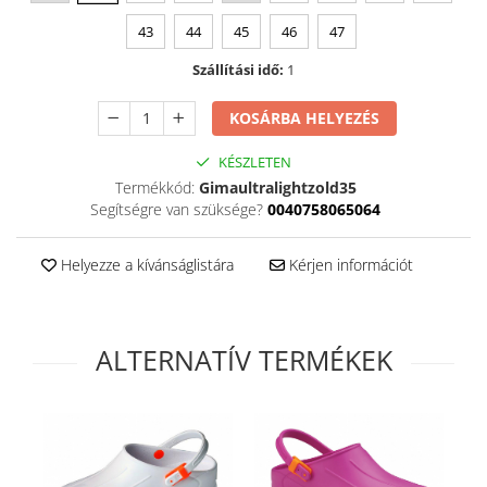
Szandál
43
44
45
46
47
Papucs
Szállítási idő:
1
NYARI FÉRFI LÁBBELI KOLLEKCIÓ
KOSÁRBA HELYEZÉS
GYEREK SZANDÁL ÉS PAPUCS
STERILIZÁLHATÓ KLUMPA
KÉSZLETEN
TÉLI GYAPJÚ PAPUCSOK - női és
Termékkód:
Gimaultralightzold35
férfi
Segítségre van szüksége?
0040758065064
KIVEHETŐ TALPBETÉTES KLUMPA
Helyezze a kívánságlistára
Kérjen információt
BÜTYKÖS LÁBRA VALÓ PAPUCS
MUNKAVÉDELMI TANUSÍTVÁNNYAL
rendelkező termék
ALTERNATÍV TERMÉKEK