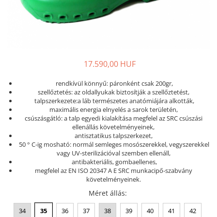
Női nyitott papucs - DOSS
Női szandál - DOSS
Férfi nyitott papucs - DOSS
Házi papucs - DOSS
PIUMETTA - gördülő talpú lábbeli
17.590,00 HUF
MEDI+ LÁBBELI
rendkívül könnyű: páronként csak 200gr,
Női csukott papucsok - Medi+
szellőztetés: az oldallyukak biztosítják a szellőztetést,
Ferfi csukott papucsok - Medi+
talpszerkezete:a láb természetes anatómiájára alkották,
maximális energia elnyelés a sarok területén,
Női nyitott papucs - Medi+
csúszásgátló: a talp egyedi kialakítása megfelel az SRC csúszási
Női szandál
ellenállás követelményeinek,
antisztatikus talpszerkezet,
LEON KLOMPE LÁBBELI
50 ° C-ig mosható: normál semleges mosószerekkel, vegyszerekkel
Női csukott papucs - Leon
vagy UV-sterilizációval szemben ellenáll,
antibakteriális, gombaellenes,
Férfi csukott papucs - Leon
megfelel az EN ISO 20347 A E SRC munkacipő-szabvány
Női nyitott papucs - Leon
követelményeinek.
Női szandál - Leon
Méret állás
:
Férfi nyitott papucs
34
35
36
37
38
39
40
41
42
NYÁRI NŐI LÁBBELI KOLLEKCIÓ