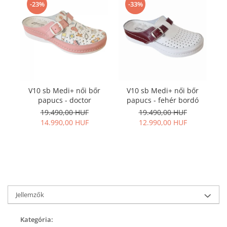
-23%
-33%
V10 sb Medi+ női bőr
V10 sb Medi+ női bőr
papucs - doctor
papucs - fehér bordó
p
19.490,00 HUF
19.490,00 HUF
14.990,00 HUF
12.990,00 HUF
Jellemzők
Kategória: