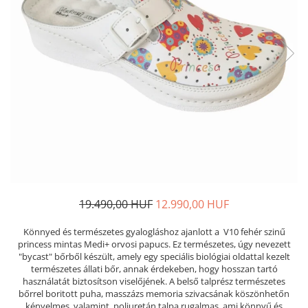
Női nyitott papucs - DOSS
Női szandál - DOSS
Férfi nyitott papucs - DOSS
Házi papucs - DOSS
PIUMETTA - gördülő talpú lábbeli
MEDI+ LÁBBELI
Női csukott papucsok - Medi+
Ferfi csukott papucsok - Medi+
Női nyitott papucs - Medi+
Női szandál
LEON KLOMPE LÁBBELI
19.490,00 HUF
12.990,00 HUF
Női csukott papucs - Leon
Könnyed és természetes gyalogláshoz ajanlott a V10 fehér szinű
Férfi csukott papucs - Leon
princess mintas Medi+ orvosi papucs. Ez természetes, úgy nevezett
Női nyitott papucs - Leon
"bycast" bőrből készült, amely egy speciális biológiai oldattal kezelt
Női szandál - Leon
természetes állati bőr, annak érdekeben, hogy hosszan tartó
használatát biztosítson viselőjének. A belső talprész természetes
Férfi nyitott papucs
bőrrel boritott puha, masszázs memoria szivacsának köszönhetőn
NYÁRI NŐI LÁBBELI KOLLEKCIÓ
kényelmes, valamint poliuretán talpa rugalmas, ami könnyű és