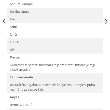
papucs/klumpa
Márka tipus:
Medi+
Szín:
fehér
Tipus:
női
Design:
lyukacsos felsőrész,
masszázs talp szerkezet,
mintás (virág/
állat/tematika)
Talp szerkezete:
poliurátén,
rugalmas,
maximalis kenyelem,
könnyed,
puha,
memória szivacsos talp
Anyag:
természetes bőr