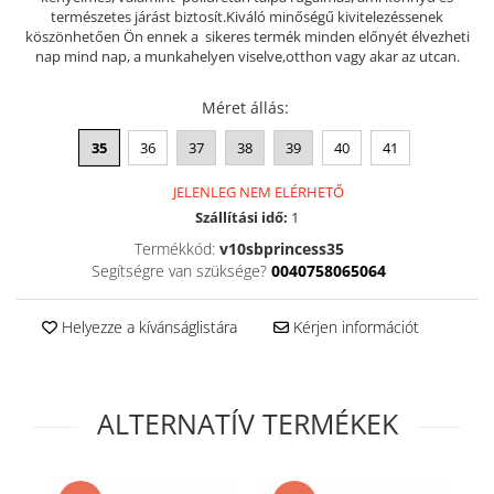
természetes járást biztosít.Kiváló minőségű kivitelezéssenek
Szandál
köszönhetően Ön ennek a sikeres termék minden előnyét élvezheti
nap mind nap, a munkahelyen viselve,otthon vagy akar az utcan.
Papucs
NYARI FÉRFI LÁBBELI KOLLEKCIÓ
Méret állás
:
GYEREK SZANDÁL ÉS PAPUCS
35
36
37
38
39
40
41
STERILIZÁLHATÓ KLUMPA
TÉLI GYAPJÚ PAPUCSOK - női és
JELENLEG NEM ELÉRHETŐ
férfi
Szállítási idő:
1
KIVEHETŐ TALPBETÉTES KLUMPA
Termékkód:
v10sbprincess35
Segítségre van szüksége?
0040758065064
BÜTYKÖS LÁBRA VALÓ PAPUCS
MUNKAVÉDELMI TANUSÍTVÁNNYAL
Helyezze a kívánságlistára
Kérjen információt
rendelkező termék
ALTERNATÍV TERMÉKEK