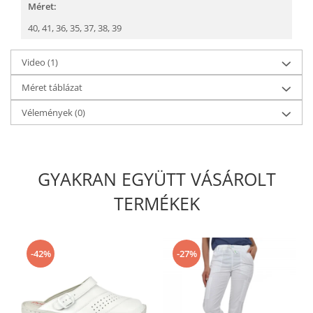
Méret:
40,
41,
36,
35,
37,
38,
39
Video
(1)
Méret táblázat
Vélemények
(0)
GYAKRAN EGYÜTT VÁSÁROLT
TERMÉKEK
-42%
-27%