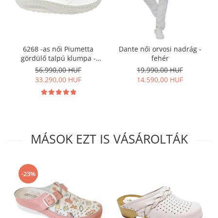
6268 -as női Piumetta
Dante női orvosi nadrág -
gördülő talpú klumpa -
fehér
fehér
56.990,00 HUF
19.990,00 HUF
33.290,00 HUF
14.590,00 HUF
MÁSOK EZT IS VÁSÁROLTÁK
-23%