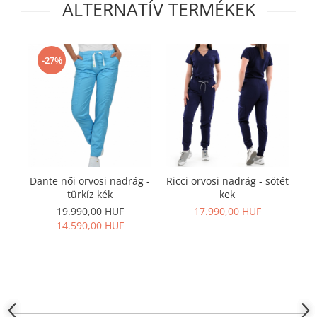
ALTERNATÍV TERMÉKEK
-27%
Dante női orvosi nadrág -
Ricci orvosi nadrág - sötét
Da
türkíz kék
kek
19.990,00 HUF
17.990,00 HUF
14.590,00 HUF