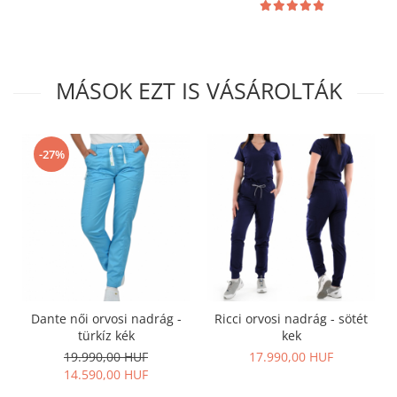
MÁSOK EZT IS VÁSÁROLTÁK
-27%
Dante női orvosi nadrág -
Ricci orvosi nadrág - sötét
türkíz kék
kek
19.990,00 HUF
17.990,00 HUF
14.590,00 HUF