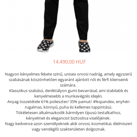
Női nyitott papucs - DOSS
Női szandál - DOSS
Férfi nyitott papucs - DOSS
Házi papucs - DOSS
PIUMETTA - gördülő talpú lábbeli
MEDI+ LÁBBELI
Női csukott papucsok - Medi+
14.490,00 HUF
Ferfi csukott papucsok - Medi+
Női nyitott papucs - Medi+
Nagyon kényelmes fekete szinű, unisex orvosi nadrág, amely egyszerű
Női szandál
szabásának köszönhetően egyaránt ajánlott női és férfi klienseink
számára.
LEON KLOMPE LÁBBELI
Klasszikus szabású, deréktályon gumi bevarrásal, ami stabilabb és
Női csukott papucs - Leon
kenyelmesebb a munkavégzés idején.
Anyag összetétele 61% polieszter/ 35% pamut/ 4%spandex, enyhén
Férfi csukott papucs - Leon
rugalmas, könnyű, puha és kellemes tappintású.
Női nyitott papucs - Leon
Tökéletesen alkalmazkodik bármilyen típusú testalkathoz,
kényelmet és eleganciot biztositva viselőjének.
Női szandál - Leon
Nagy kedvence azon személyeknek akik orvosi, kozmetikai, élelmiszeri
Férfi nyitott papucs
vagy vendéglői szakterületen dolgoznak.
NYÁRI NŐI LÁBBELI KOLLEKCIÓ