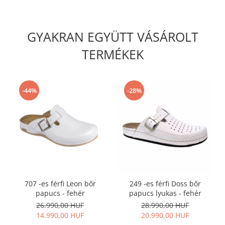
GYAKRAN EGYÜTT VÁSÁROLT
TERMÉKEK
-44%
-28%
707 -es férfi Leon bőr
249 -es férfi Doss bőr
papucs - fehér
papucs lyukas - fehér
26.990,00 HUF
28.990,00 HUF
14.990,00 HUF
20.990,00 HUF