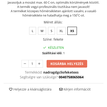
Javasoljuk a mosást max. 60 C-on, optimális körülmények között.
Szandál
A termék vegyi-profeszinális tisztítása nem javasolt!
A terméket közepes hőmérsékleten ajánlott vasalni, a vasaló
Papucs
hőmérséklete ne haladhatja meg a 150˚C-ot.
NYARI FÉRFI LÁBBELI KOLLEKCIÓ
Méret állás
:
GYEREK SZANDÁL ÉS PAPUCS
L
M
S
XL
XS
STERILIZÁLHATÓ KLUMPA
Színe
:
fekete
TÉLI GYAPJÚ PAPUCSOK - női és
férfi
KÉSZLETEN
KIVEHETŐ TALPBETÉTES KLUMPA
Szállítási idő:
1
BÜTYKÖS LÁBRA VALÓ PAPUCS
KOSÁRBA HELYEZÉS
MUNKAVÉDELMI TANUSÍTVÁNNYAL
Termékkód:
nadragdgcliofeketexs
rendelkező termék
Segítségre van szüksége?
0040758065064
Helyezze a kívánságlistára
Kérjen információt