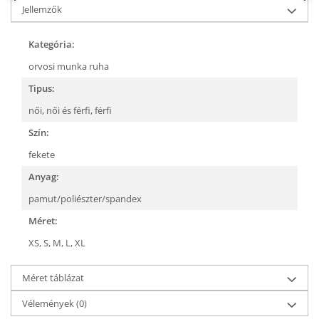
Jellemzők
Kategória:
orvosi munka ruha
Tipus:
női,
női és férfi,
férfi
Szín:
fekete
Anyag:
pamut/poliészter/spandex
Méret:
XS,
S,
M,
L,
XL
Méret táblázat
Vélemények
(0)