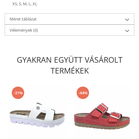
XS,
S,
M,
L,
XL
Méret táblázat
Vélemények
(0)
GYAKRAN EGYÜTT VÁSÁROLT
TERMÉKEK
-31%
-44%