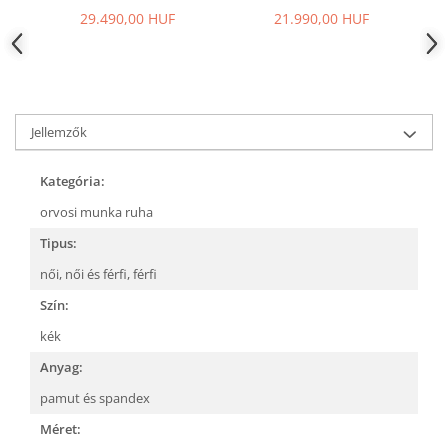
29.490,00 HUF
21.990,00 HUF
Jellemzők
Kategória:
orvosi munka ruha
Tipus:
női,
női és férfi,
férfi
Szín:
kék
Anyag:
pamut és spandex
Méret: