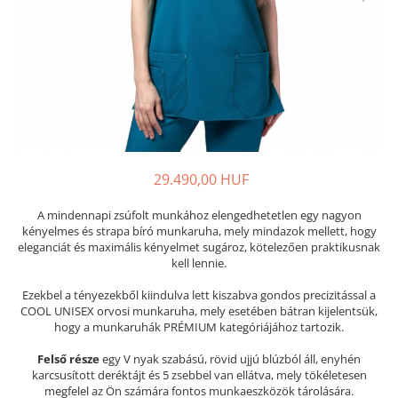
Női nyitott papucs - DOSS
Női szandál - DOSS
Férfi nyitott papucs - DOSS
Házi papucs - DOSS
PIUMETTA - gördülő talpú lábbeli
MEDI+ LÁBBELI
Női csukott papucsok - Medi+
29.490,00 HUF
Ferfi csukott papucsok - Medi+
Női nyitott papucs - Medi+
A mindennapi zsúfolt munkához elengedhetetlen egy nagyon
Női szandál
kényelmes és strapa bíró munkaruha, mely mindazok mellett, hogy
eleganciát és maximális kényelmet sugároz, kötelezően praktikusnak
LEON KLOMPE LÁBBELI
kell lennie.
Női csukott papucs - Leon
Ezekbel a tényezekből kiindulva lett kiszabva gondos precizitással a
Férfi csukott papucs - Leon
COOL UNISEX orvosi munkaruha, mely esetében bátran kijelentsük,
Női nyitott papucs - Leon
hogy a munkaruhák PRÉMIUM kategóriájához tartozik.
Női szandál - Leon
Felső része
egy V nyak szabású, rövid ujjú blúzból áll, enyhén
Férfi nyitott papucs
karcsusított deréktájt és 5 zsebbel van ellátva, mely tökéletesen
megfelel az Ön számára fontos munkaeszközök tárolására.
NYÁRI NŐI LÁBBELI KOLLEKCIÓ