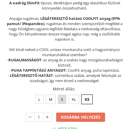
A nadrág SlimFit
típusú, deréktájon pedig egy elasztikus fűzővel
Szandál
könnyedén összehúzható.
Papucs
Anyaga rugalmas,
LÉGÁTERESZTŐ hatású COOLFIT anyag (97%
NYARI FÉRFI LÁBBELI KOLLEKCIÓ
pamut/ 3%spandex)
, rugalmas és minden szempontból megfelel a
nagy hőségben,ugyanis legföbb feladata a nedvesség eltávolítása,
GYEREK SZANDÁL ÉS PAPUCS
hogy Ön kényelmesen érezze magat egész nap, még a zsúfoltabb
napokon is.
STERILIZÁLHATÓ KLUMPA
TÉLI GYAPJÚ PAPUCSOK - női és
Mit kínál neked a COOL unisex munkaruha szett a hagyományos
munkaruhákkal szemben?
férfi
-
RUGALMASSÁGOT
: az anyag és a szabás nagy mozgásszabadságot
KIVEHETŐ TALPBETÉTES KLUMPA
biztosít,
-
PUHA TAPPÍNTÁSÚ ANYAGOT:
CoolFit anyag, puha tapintású.
BÜTYKÖS LÁBRA VALÓ PAPUCS
-
LÉGÁTERESZTŐ HATÁST
: szintetikus szálak, amelyek felszívják az
izzadságot, így nem érzed a nedvességet.
MUNKAVÉDELMI TANUSÍTVÁNNYAL
rendelkező termék
Méret állás
:
L
M
S
XL
XS
KOSÁRBA HELYEZÉS
KÉSZLETEN