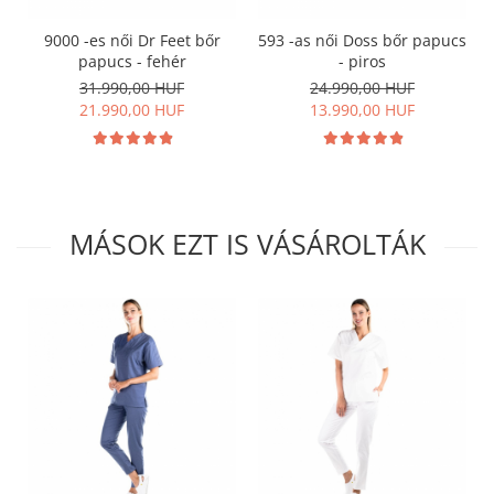
9000 -es női Dr Feet bőr
593 -as női Doss bőr papucs
papucs - fehér
- piros
31.990,00 HUF
24.990,00 HUF
21.990,00 HUF
13.990,00 HUF
MÁSOK EZT IS VÁSÁROLTÁK