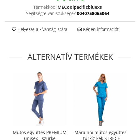
Termékkód:
MECoolpacificbluexs
Segítségre van szüksége?
0040758065064
Helyezze a kívánságlistára
Kérjen információt
ALTERNATÍV TERMÉKEK
Műtös együttes PREMIUM
Mara női műtös együttes
M
unisex - szürke
- tűrkíz kék STRECH