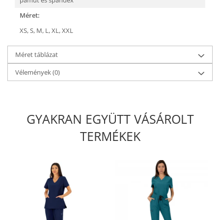
pamut és spandex
Méret:
XS,
S,
M,
L,
XL,
XXL
Méret táblázat
Vélemények
(0)
GYAKRAN EGYÜTT VÁSÁROLT
TERMÉKEK