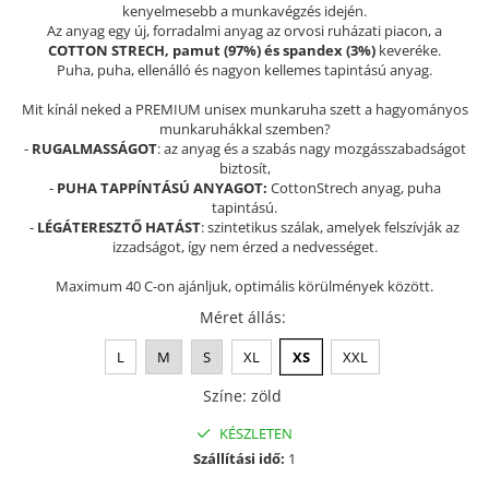
kenyelmesebb a munkavégzés idején.
Szandál
Az anyag egy új, forradalmi anyag az orvosi ruházati piacon, a
COTTON STRECH, pamut (97%) és spandex (3%)
keveréke.
Papucs
Puha, puha, ellenálló és nagyon kellemes tapintású anyag.
NYARI FÉRFI LÁBBELI KOLLEKCIÓ
Mit kínál neked a PREMIUM unisex munkaruha szett a hagyományos
GYEREK SZANDÁL ÉS PAPUCS
munkaruhákkal szemben?
-
RUGALMASSÁGOT
: az anyag és a szabás nagy mozgásszabadságot
STERILIZÁLHATÓ KLUMPA
biztosít,
TÉLI GYAPJÚ PAPUCSOK - női és
-
PUHA TAPPÍNTÁSÚ ANYAGOT:
CottonStrech anyag, puha
tapintású.
férfi
-
LÉGÁTERESZTŐ HATÁST
: szintetikus szálak, amelyek felszívják az
KIVEHETŐ TALPBETÉTES KLUMPA
izzadságot, így nem érzed a nedvességet.
BÜTYKÖS LÁBRA VALÓ PAPUCS
Maximum 40 C-on ajánljuk, optimális körülmények között.
MUNKAVÉDELMI TANUSÍTVÁNNYAL
Méret állás
:
rendelkező termék
L
M
S
XL
XS
XXL
Színe
:
zöld
KÉSZLETEN
Szállítási idő:
1