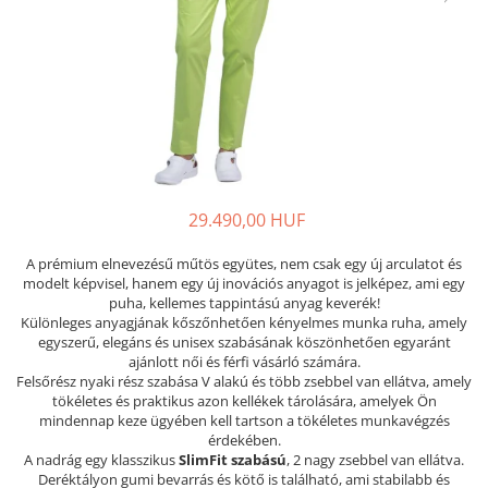
Női nyitott papucs - DOSS
Női szandál - DOSS
Férfi nyitott papucs - DOSS
Házi papucs - DOSS
PIUMETTA - gördülő talpú lábbeli
MEDI+ LÁBBELI
Női csukott papucsok - Medi+
29.490,00 HUF
Ferfi csukott papucsok - Medi+
Női nyitott papucs - Medi+
A prémium elnevezésű műtös együtes, nem csak egy új arculatot és
Női szandál
modelt képvisel, hanem egy új inovációs anyagot is jelképez, ami egy
puha, kellemes tappintású anyag keverék!
LEON KLOMPE LÁBBELI
Különleges anyagjának kőszőnhetően kényelmes munka ruha, amely
Női csukott papucs - Leon
egyszerű, elegáns és unisex szabásának köszönhetően egyaránt
ajánlott női és férfi vásárló számára.
Férfi csukott papucs - Leon
Felsőrész nyaki rész szabása V alakú és több zsebbel van ellátva, amely
Női nyitott papucs - Leon
tökéletes és praktikus azon kellékek tárolására, amelyek Ön
mindennap keze ügyében kell tartson a tökéletes munkavégzés
Női szandál - Leon
érdekében.
Férfi nyitott papucs
A nadrág egy klasszikus
SlimFit szabású
, 2 nagy zsebbel van ellátva.
Deréktályon gumi bevarrás és kötő is található, ami stabilabb és
NYÁRI NŐI LÁBBELI KOLLEKCIÓ