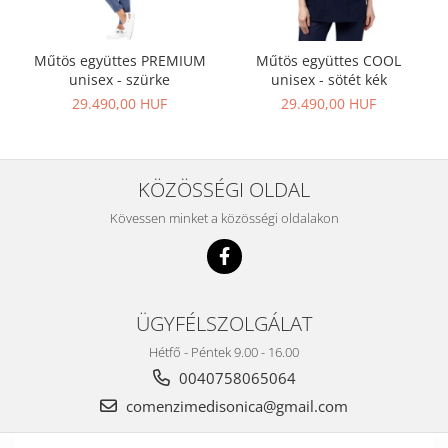
Műtös együttes PREMIUM
Műtös együttes COOL
unisex - szürke
unisex - sötét kék
29.490,00 HUF
29.490,00 HUF
KÖZÖSSÉGI OLDAL
Kövessen minket a közösségi oldalakon
ÜGYFÉLSZOLGÁLAT
Hétfő - Péntek 9.00 - 16.00
0040758065064
comenzimedisonica@gmail.com