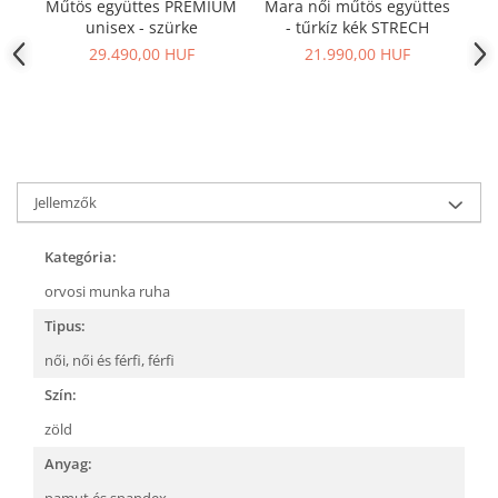
Műtös együttes PREMIUM
Mara női műtös együttes
M
unisex - szürke
- tűrkíz kék STRECH
29.490,00 HUF
21.990,00 HUF
Jellemzők
Kategória:
orvosi munka ruha
Tipus:
női,
női és férfi,
férfi
Szín:
zöld
Anyag: