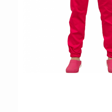
Női nyitott papucs - DOSS
Női szandál - DOSS
Férfi nyitott papucs - DOSS
Házi papucs - DOSS
PIUMETTA - gördülő talpú lábbeli
MEDI+ LÁBBELI
Női csukott papucsok - Medi+
Ferfi csukott papucsok - Medi+
Női nyitott papucs - Medi+
Női szandál
LEON KLOMPE LÁBBELI
Női csukott papucs - Leon
Férfi csukott papucs - Leon
Női nyitott papucs - Leon
Női szandál - Leon
Férfi nyitott papucs
NYÁRI NŐI LÁBBELI KOLLEKCIÓ