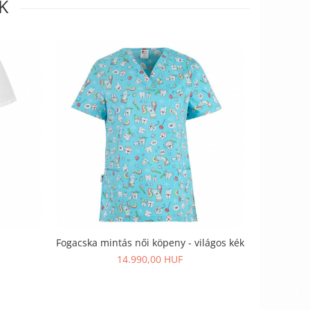
K
-52%
Fogacska mintás női köpeny - világos kék
Fehér s
14.990,00 HUF
28.9