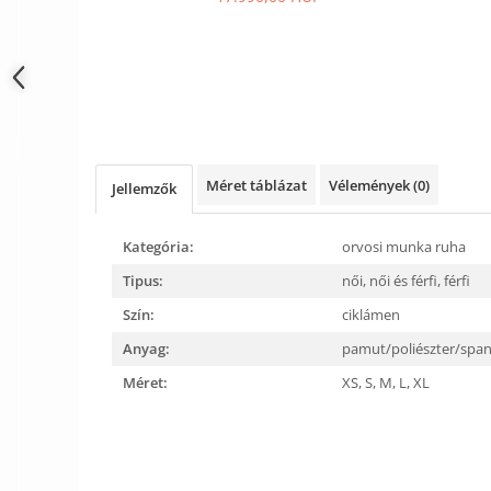
Méret táblázat
Vélemények
(0)
Jellemzők
Kategória:
orvosi munka ruha
Tipus:
női,
női és férfi,
férfi
Szín:
ciklámen
Anyag:
pamut/poliészter/spa
Méret:
XS,
S,
M,
L,
XL