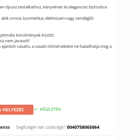
n típusú testalkathoz, kényelmet és eleganciot biztositva
ik orvosi, kozmetikai, élelmiszeri vagy vendéglői
optimális körülmények között.
ása nem javasolt!
ajánlott vasalni, a vasaló hőmérséklete ne haladhatja meg a
KÉSZLETEN
 HELYEZÉS
menxs
Segítségre van szüksége?
0040758065064