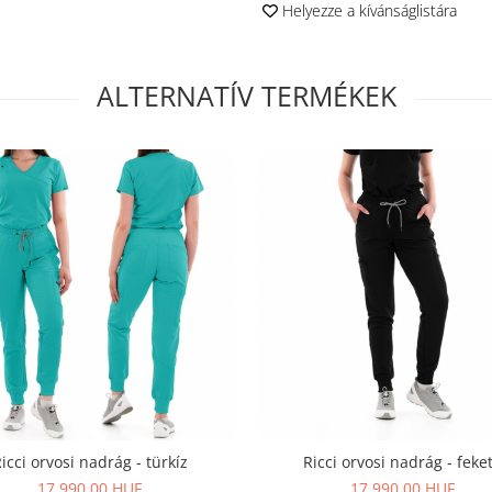
Helyezze a kívánságlistára
ALTERNATÍV TERMÉKEK
icci orvosi nadrág - türkíz
Ricci orvosi nadrág - feke
17.990,00 HUF
17.990,00 HUF