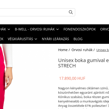
HÁK
B-WELL - ORVOSI RUHÁK
FONENDOSZKÓPOK
ORVO
EK
VÉGKIÁRUSÍTÁS
NYÁRI LEÁRAZÁS
BLOG
Home /
Orvosi ruhák /
Unisex b
Unisex boka gumival el
STRECH
17.890,00 HUF
Nagyon kényelmes ciklámen szinű, 
köszönhetően egyaránt ajánlott női
Kónikus szabású, boka részen gumi 
kenyelmesebb a munkavégzés idej
Anyag összetétele 61% polieszter