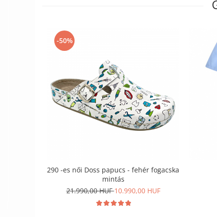
-50%
290 -es női Doss papucs - fehér fogacska
mintás
21.990,00 HUF
10.990,00 HUF