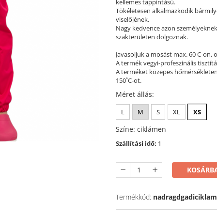
kellemes tappintású.
Tökéletesen alkalmazkodik bármilye
viselőjének.
Nagy kedvence azon személyeknek ak
szakterületen dolgoznak.
Javasoljuk a mosást max. 60 C-on, 
A termék vegyi-profeszinális tisztít
A terméket közepes hőmérsékleten 
150˚C-ot.
Méret állás
:
L
M
S
XL
XS
Színe
:
ciklámen
Szállítási idő:
1
KOSÁRBA
Termékkód:
nadragdgadicikla