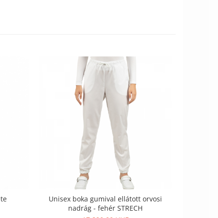
ete
Unisex boka gumival ellátott orvosi
Mauri orvo
nadrág - fehér STRECH