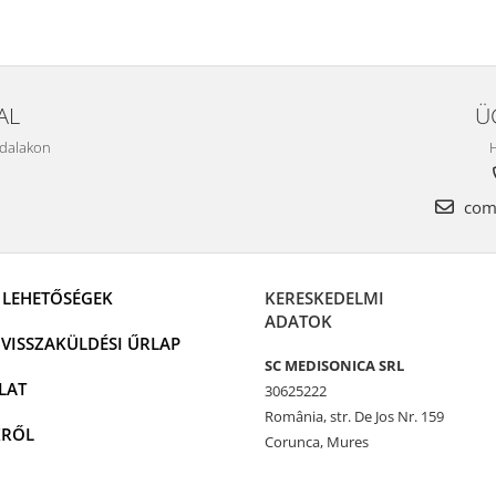
AL
Ü
ldalakon
H
come
I LEHETŐSÉGEK
KERESKEDELMI
ADATOK
VISSZAKÜLDÉSI ŰRLAP
SC MEDISONICA SRL
LAT
30625222
România, str. De Jos Nr. 159
KRŐL
Corunca, Mures