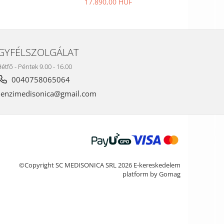
17.890,00 HUF
GYFÉLSZOLGÁLAT
étfő - Péntek 9.00 - 16.00
0040758065064
nzimedisonica@gmail.com
©Copyright SC MEDISONICA SRL 2026
E-kereskedelem
platform by Gomag