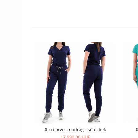
Szandál
Papucs
NYARI FÉRFI LÁBBELI KOLLEKCIÓ
GYEREK SZANDÁL ÉS PAPUCS
STERILIZÁLHATÓ KLUMPA
TÉLI GYAPJÚ PAPUCSOK - női és
férfi
KIVEHETŐ TALPBETÉTES KLUMPA
BÜTYKÖS LÁBRA VALÓ PAPUCS
MUNKAVÉDELMI TANUSÍTVÁNNYAL
rendelkező termék
Ricci orvosi nadrág - sötét kek
R
17.990,00 HUF