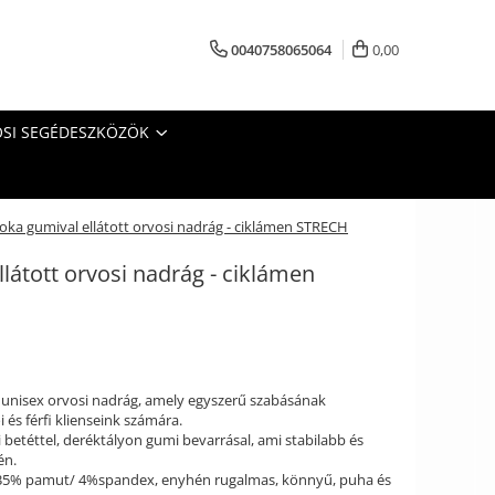
0040758065064
0,00
SI SEGÉDESZKÖZÖK
oka gumival ellátott orvosi nadrág - ciklámen STRECH
látott orvosi nadrág - ciklámen
unisex orvosi nadrág, amely egyszerű szabásának
 és férfi klienseink számára.
betéttel, deréktályon gumi bevarrásal, ami stabilabb és
én.
/ 35% pamut/ 4%spandex, enyhén rugalmas, könnyű, puha és