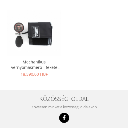
Mechanikus
vérnyomásmérő - fekete
(32725)
18.590,00 HUF
KÖZÖSSÉGI OLDAL
Kövessen minket a közösségi oldalakon