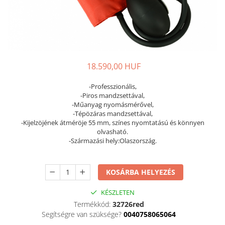
Női nyitott papucs - DOSS
Női szandál - DOSS
Férfi nyitott papucs - DOSS
Házi papucs - DOSS
PIUMETTA - gördülő talpú lábbeli
18.590,00 HUF
MEDI+ LÁBBELI
-Professzionális,
Női csukott papucsok - Medi+
-Piros mandzsettával,
Ferfi csukott papucsok - Medi+
-Műanyag nyomásmérővel,
-Tépözáras mandzsettával,
Női nyitott papucs - Medi+
-Kijelzöjének átméröje 55 mm, színes nyomtatású és könnyen
Női szandál
olvasható.
-Származási hely:Olaszország.
LEON KLOMPE LÁBBELI
Női csukott papucs - Leon
Férfi csukott papucs - Leon
KOSÁRBA HELYEZÉS
Női nyitott papucs - Leon
KÉSZLETEN
Női szandál - Leon
Termékkód:
32726red
Férfi nyitott papucs
Segítségre van szüksége?
0040758065064
NYÁRI NŐI LÁBBELI KOLLEKCIÓ