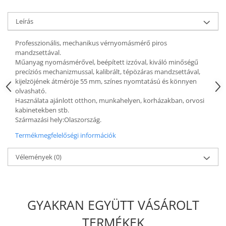
Leírás
Professzionális, mechanikus vérnyomásmérő piros
mandzsettával.
Műanyag nyomásmérővel, beépített izzóval, kiváló minőségű
precíziós mechanizmussal, kalibrált, tépözáras mandzsettával,
kijelzöjének átméröje 55 mm, színes nyomtatású és könnyen
olvasható.
Használata ajánlott otthon, munkahelyen, korházakban, orvosi
kabinetekben stb.
Származási hely:Olaszország.
Termékmegfelelőségi információk
Vélemények
(0)
GYAKRAN EGYÜTT VÁSÁROLT
TERMÉKEK