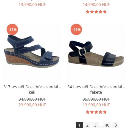
13.990,00 HUF
14.990,00 HUF
-31%
-61%
317 -es női Doss bőr szandál -
541 -es női Doss bőr szandál -
kék
fekete
34.990,00 HUF
35.990,00 HUF
23.990,00 HUF
13.990,00 HUF
1
2
3
40
...