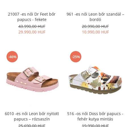
961 -es női Leon bőr szandál –
21007 -es női Dr Feet bőr
bordó
papucs - fekete
20.990,00 HUF
43.990,00 HUF
10.990,00 HUF
29.990,00 HUF
-46%
-25%
6010 -es női Leon bőr nyitott
516 -os női Doss bőr papucs -
papucs – rózsaszín
fehér kutya mintás
25.690,00 HUF
19.990,00 HUF