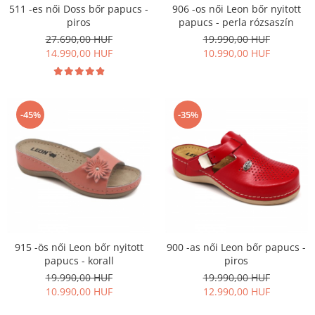
906 -os női Leon bőr nyitott
511 -es női Doss bőr papucs -
papucs - perla rózsaszín
piros
19.990,00 HUF
27.690,00 HUF
10.990,00 HUF
14.990,00 HUF
-45%
-35%
915 -ös női Leon bőr nyitott
900 -as női Leon bőr papucs -
papucs - korall
piros
19.990,00 HUF
19.990,00 HUF
10.990,00 HUF
12.990,00 HUF