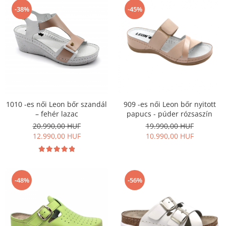
-38%
-45%
1010 -es női Leon bőr szandál
909 -es női Leon bőr nyitott
– fehér lazac
papucs - púder rózsaszín
20.990,00 HUF
19.990,00 HUF
12.990,00 HUF
10.990,00 HUF
-48%
-56%