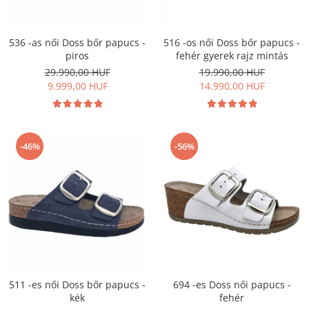
Női nyitott papucs - DOSS
Női szandál - DOSS
536 -as női Doss bőr papucs -
516 -os női Doss bőr papucs -
Férfi nyitott papucs - DOSS
piros
fehér gyerek rajz mintás
Házi papucs - DOSS
29.990,00 HUF
19.990,00 HUF
PIUMETTA - gördülő talpú lábbeli
9.999,00 HUF
14.990,00 HUF
MEDI+ LÁBBELI
Női csukott papucsok - Medi+
Ferfi csukott papucsok - Medi+
-46%
-56%
Női nyitott papucs - Medi+
Női szandál
LEON KLOMPE LÁBBELI
Női csukott papucs - Leon
Férfi csukott papucs - Leon
Női nyitott papucs - Leon
Női szandál - Leon
511 -es női Doss bőr papucs -
694 -es Doss női papucs -
Férfi nyitott papucs
kék
fehér
NYÁRI NŐI LÁBBELI KOLLEKCIÓ