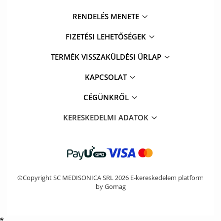
RENDELÉS MENETE
FIZETÉSI LEHETŐSÉGEK
TERMÉK VISSZAKÜLDÉSI ŰRLAP
KAPCSOLAT
CÉGÜNKRŐL
KERESKEDELMI ADATOK
©Copyright SC MEDISONICA SRL 2026
E-kereskedelem platform
by Gomag
*
*
*
*
*
*
*
*
*
*
*
*
*
*
*
*
*
*
*
*
*
*
*
*
*
*
*
*
*
*
*
*
*
*
*
*