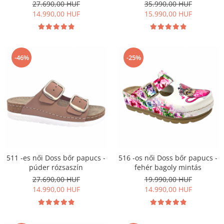
27.690,00 HUF
35.990,00 HUF
Szandál
14.990,00 HUF
15.990,00 HUF
Papucs
NYARI FÉRFI LÁBBELI KOLLEKCIÓ
GYEREK SZANDÁL ÉS PAPUCS
-46%
-25%
STERILIZÁLHATÓ KLUMPA
TÉLI GYAPJÚ PAPUCSOK - női és
férfi
KIVEHETŐ TALPBETÉTES KLUMPA
BÜTYKÖS LÁBRA VALÓ PAPUCS
MUNKAVÉDELMI TANUSÍTVÁNNYAL
rendelkező termék
511 -es női Doss bőr papucs -
516 -os női Doss bőr papucs -
púder rózsaszín
fehér bagoly mintás
27.690,00 HUF
19.990,00 HUF
14.990,00 HUF
14.990,00 HUF