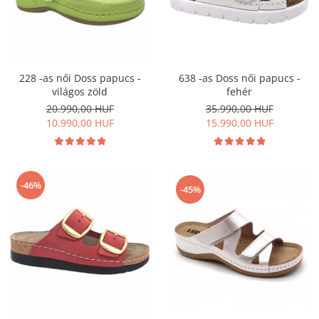
228 -as női Doss papucs -
638 -as Doss női papucs -
világos zöld
fehér
20.990,00 HUF
35.990,00 HUF
10.990,00 HUF
15.990,00 HUF
-46%
-45%