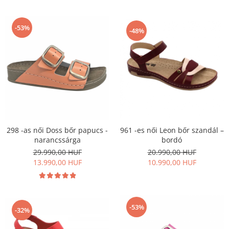
-53%
-48%
961 -es női Leon bőr szandál –
298 -as női Doss bőr papucs -
bordó
narancssárga
20.990,00 HUF
29.990,00 HUF
10.990,00 HUF
13.990,00 HUF
-53%
-32%