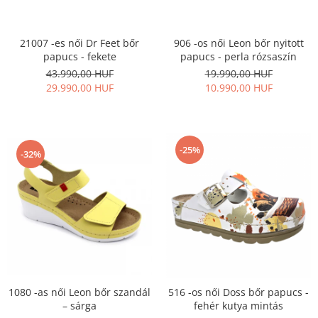
906 -os női Leon bőr nyitott
21007 -es női Dr Feet bőr
papucs - perla rózsaszín
papucs - fekete
19.990,00 HUF
43.990,00 HUF
10.990,00 HUF
29.990,00 HUF
-25%
-32%
1080 -as női Leon bőr szandál
516 -os női Doss bőr papucs -
– sárga
fehér kutya mintás