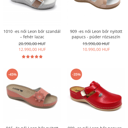
1010 -es női Leon bőr szandál
909 -es női Leon bőr nyitott
– fehér lazac
papucs - púder rózsaszín
20.990,00 HUF
19.990,00 HUF
12.990,00 HUF
10.990,00 HUF
-45%
-35%