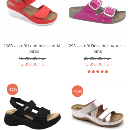
1080 -as női Leon bőr szandál
298 -as női Doss bőr papucs -
– piros
pink
18.990,00 HUF
29.990,00 HUF
12.990,00 HUF
13.990,00 HUF
-32%
-45%