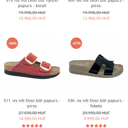
915 -ös női Leon bőr nyitott
900 -as női Leon bőr papucs -
papucs - korall
piros
19.990,00 HUF
19.990,00 HUF
10.990,00 HUF
12.990,00 HUF
-46%
-67%
511 -es női Doss bőr papucs -
536 -os női Doss bőr papucs -
piros
fekete
27.690,00 HUF
29.990,00 HUF
14.990,00 HUF
9.999,00 HUF