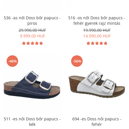
Női nyitott papucs - DOSS
Női szandál - DOSS
536 -as női Doss bőr papucs -
516 -os női Doss bőr papucs -
Férfi nyitott papucs - DOSS
piros
fehér gyerek rajz mintás
Házi papucs - DOSS
29.990,00 HUF
19.990,00 HUF
PIUMETTA - gördülő talpú lábbeli
9.999,00 HUF
14.990,00 HUF
MEDI+ LÁBBELI
Női csukott papucsok - Medi+
Ferfi csukott papucsok - Medi+
-46%
-56%
Női nyitott papucs - Medi+
Női szandál
LEON KLOMPE LÁBBELI
Női csukott papucs - Leon
Férfi csukott papucs - Leon
Női nyitott papucs - Leon
Női szandál - Leon
511 -es női Doss bőr papucs -
694 -es Doss női papucs -
Férfi nyitott papucs
kék
fehér
NYÁRI NŐI LÁBBELI KOLLEKCIÓ