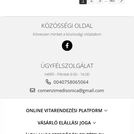
1
2
3
40
...
KÖZÖSSÉGI OLDAL
Kövessen minket a közösségi oldalakon
ÜGYFÉLSZOLGÁLAT
Hétfő - Péntek 9.00 - 16.00
0040758065064
comenzimedisonica@gmail.com
ONLINE VITARENDEZÉSI PLATFORM
VÁSÁRLÓ ELÁLLÁSI JOGA