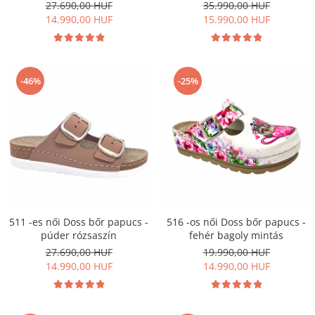
27.690,00 HUF
35.990,00 HUF
Szandál
14.990,00 HUF
15.990,00 HUF
Papucs
NYARI FÉRFI LÁBBELI KOLLEKCIÓ
GYEREK SZANDÁL ÉS PAPUCS
-46%
-25%
STERILIZÁLHATÓ KLUMPA
TÉLI GYAPJÚ PAPUCSOK - női és
férfi
KIVEHETŐ TALPBETÉTES KLUMPA
BÜTYKÖS LÁBRA VALÓ PAPUCS
MUNKAVÉDELMI TANUSÍTVÁNNYAL
rendelkező termék
511 -es női Doss bőr papucs -
516 -os női Doss bőr papucs -
púder rózsaszín
fehér bagoly mintás
27.690,00 HUF
19.990,00 HUF
14.990,00 HUF
14.990,00 HUF