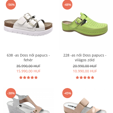
-56%
-48%
638 -as Doss női papucs -
228 -as női Doss papucs -
fehér
világos zöld
35.990,00 HUF
20.990,00 HUF
15.990,00 HUF
10.990,00 HUF
-38%
-45%