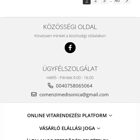
1
2
3
40
...
KÖZÖSSÉGI OLDAL
Kövessen minket a közösségi oldalakon
ÜGYFÉLSZOLGÁLAT
Hétfő - Péntek 9.00 - 16.00
0040758065064
comenzimedisonica@gmail.com
ONLINE VITARENDEZÉSI PLATFORM
VÁSÁRLÓ ELÁLLÁSI JOGA