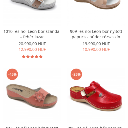
1010 -es női Leon bőr szandál
909 -es női Leon bőr nyitott
– fehér lazac
papucs - púder rózsaszín
20.990,00 HUF
19.990,00 HUF
12.990,00 HUF
10.990,00 HUF
-45%
-35%