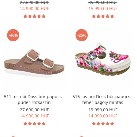
27.690,00 HUF
35.990,00 HUF
Szandál
14.990,00 HUF
15.990,00 HUF
Papucs
NYARI FÉRFI LÁBBELI KOLLEKCIÓ
GYEREK SZANDÁL ÉS PAPUCS
-46%
-25%
STERILIZÁLHATÓ KLUMPA
TÉLI GYAPJÚ PAPUCSOK - női és
férfi
KIVEHETŐ TALPBETÉTES KLUMPA
BÜTYKÖS LÁBRA VALÓ PAPUCS
MUNKAVÉDELMI TANUSÍTVÁNNYAL
rendelkező termék
511 -es női Doss bőr papucs -
516 -os női Doss bőr papucs -
púder rózsaszín
fehér bagoly mintás
27.690,00 HUF
19.990,00 HUF
14.990,00 HUF
14.990,00 HUF