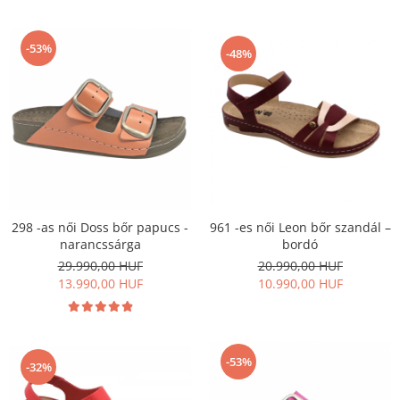
-53%
-48%
961 -es női Leon bőr szandál –
298 -as női Doss bőr papucs -
bordó
narancssárga
20.990,00 HUF
29.990,00 HUF
10.990,00 HUF
13.990,00 HUF
-53%
-32%