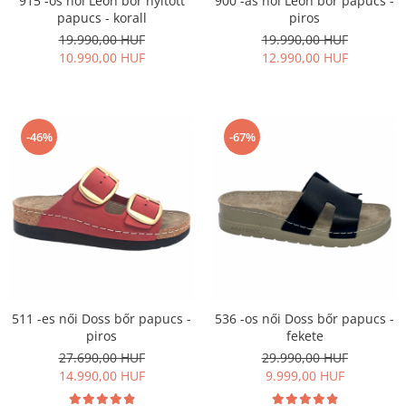
915 -ös női Leon bőr nyitott
900 -as női Leon bőr papucs -
papucs - korall
piros
19.990,00 HUF
19.990,00 HUF
10.990,00 HUF
12.990,00 HUF
-46%
-67%
511 -es női Doss bőr papucs -
536 -os női Doss bőr papucs -
piros
fekete
27.690,00 HUF
29.990,00 HUF
14.990,00 HUF
9.999,00 HUF