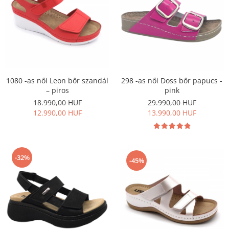
1080 -as női Leon bőr szandál
298 -as női Doss bőr papucs -
– piros
pink
18.990,00 HUF
29.990,00 HUF
12.990,00 HUF
13.990,00 HUF
-32%
-45%