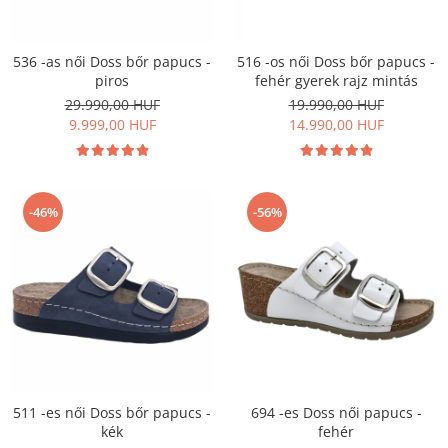
Női nyitott papucs - DOSS
Női szandál - DOSS
536 -as női Doss bőr papucs -
516 -os női Doss bőr papucs -
Férfi nyitott papucs - DOSS
piros
fehér gyerek rajz mintás
Házi papucs - DOSS
29.990,00 HUF
19.990,00 HUF
PIUMETTA - gördülő talpú lábbeli
9.999,00 HUF
14.990,00 HUF
MEDI+ LÁBBELI
Női csukott papucsok - Medi+
Ferfi csukott papucsok - Medi+
-46%
-56%
Női nyitott papucs - Medi+
Női szandál
LEON KLOMPE LÁBBELI
Női csukott papucs - Leon
Férfi csukott papucs - Leon
Női nyitott papucs - Leon
Női szandál - Leon
511 -es női Doss bőr papucs -
694 -es Doss női papucs -
Férfi nyitott papucs
kék
fehér
NYÁRI NŐI LÁBBELI KOLLEKCIÓ