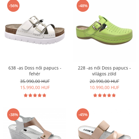
-56%
-48%
638 -as Doss női papucs -
228 -as női Doss papucs -
fehér
világos zöld
35.990,00 HUF
20.990,00 HUF
15.990,00 HUF
10.990,00 HUF
-38%
-45%