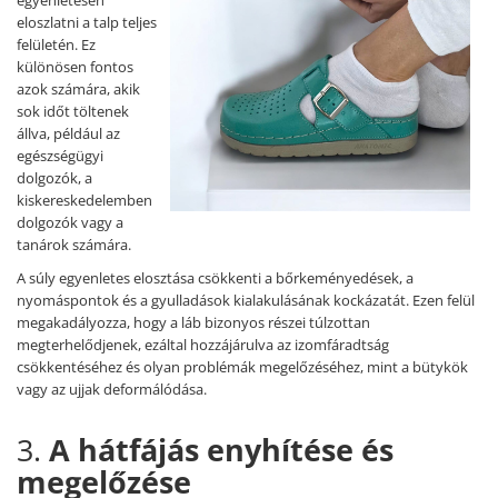
egyenletesen
eloszlatni a talp teljes
felületén. Ez
különösen fontos
azok számára, akik
sok időt töltenek
állva, például az
egészségügyi
dolgozók, a
kiskereskedelemben
dolgozók vagy a
tanárok számára.
A súly egyenletes elosztása csökkenti a bőrkeményedések, a
nyomáspontok és a gyulladások kialakulásának kockázatát. Ezen felül
megakadályozza, hogy a láb bizonyos részei túlzottan
megterhelődjenek, ezáltal hozzájárulva az izomfáradtság
csökkentéséhez és olyan problémák megelőzéséhez, mint a bütykök
vagy az ujjak deformálódása.
3.
A hátfájás enyhítése és
megelőzése