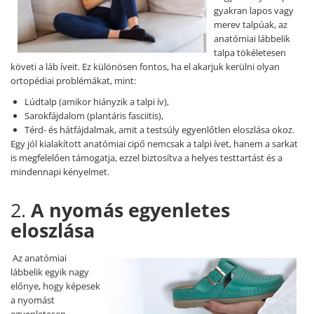
gyakran lapos vagy
Szandál
merev talpúak, az
Papucs
anatómiai lábbelik
talpa tökéletesen
NYARI FÉRFI LÁBBELI KOLLEKCIÓ
követi a láb íveit. Ez különösen fontos, ha el akarjuk kerülni olyan
GYEREK SZANDÁL ÉS PAPUCS
ortopédiai problémákat, mint:
STERILIZÁLHATÓ KLUMPA
Lúdtalp (amikor hiányzik a talpi ív),
Sarokfájdalom (plantáris fasciitis),
TÉLI GYAPJÚ PAPUCSOK - női és
Térd- és hátfájdalmak, amit a testsúly egyenlőtlen eloszlása okoz.
férfi
Egy jól kialakított anatómiai cipő nemcsak a talpi ívet, hanem a sarkat
KIVEHETŐ TALPBETÉTES KLUMPA
is megfelelően támogatja, ezzel biztosítva a helyes testtartást és a
mindennapi kényelmet.
BÜTYKÖS LÁBRA VALÓ PAPUCS
MUNKAVÉDELMI TANUSÍTVÁNNYAL
2.
A nyomás egyenletes
rendelkező termék
eloszlása
Az anatómiai
lábbelik egyik nagy
előnye, hogy képesek
a nyomást