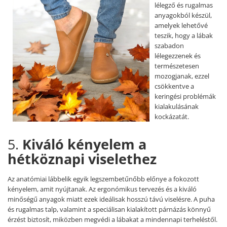
lélegző és rugalmas
anyagokból készül,
amelyek lehetővé
teszik, hogy a lábak
szabadon
lélegezzenek és
természetesen
mozogjanak, ezzel
csökkentve a
keringési problémák
kialakulásának
kockázatát.
5.
Kiváló kényelem a
hétköznapi viselethez
Az anatómiai lábbelik egyik legszembetűnőbb előnye a fokozott
kényelem, amit nyújtanak. Az ergonómikus tervezés és a kiváló
minőségű anyagok miatt ezek ideálisak hosszú távú viselésre. A puha
és rugalmas talp, valamint a speciálisan kialakított párnázás könnyű
érzést biztosít, miközben megvédi a lábakat a mindennapi terheléstől.