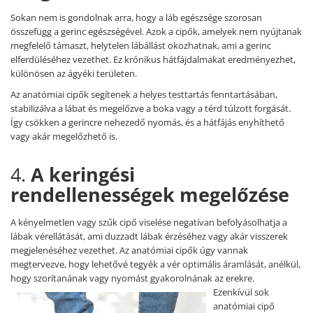
Sokan nem is gondolnak arra, hogy a láb egészsége szorosan
összefügg a gerinc egészségével. Azok a cipők, amelyek nem nyújtanak
megfelelő támaszt, helytelen lábállást okozhatnak, ami a gerinc
elferdüléséhez vezethet. Ez krónikus hátfájdalmakat eredményezhet,
különösen az ágyéki területen.
Az anatómiai cipők segítenek a helyes testtartás fenntartásában,
stabilizálva a lábat és megelőzve a boka vagy a térd túlzott forgását.
Így csökken a gerincre nehezedő nyomás, és a hátfájás enyhíthető
vagy akár megelőzhető is.
4.
A keringési
rendellenességek megelőzése
A kényelmetlen vagy szűk cipő viselése negatívan befolyásolhatja a
lábak vérellátását, ami duzzadt lábak érzéséhez vagy akár visszerek
megjelenéséhez vezethet. Az anatómiai cipők úgy vannak
megtervezve, hogy lehetővé tegyék a vér optimális áramlását, anélkül,
hogy szorítanának vagy nyomást gyakorolnának az erekre.
Ezenkívül sok
anatómiai cipő