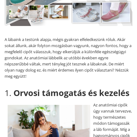
Női nyitott papucs - DOSS
Női szandál - DOSS
Férfi nyitott papucs - DOSS
Házi papucs - DOSS
PIUMETTA - gördülő talpú lábbeli
A lábaink a testünk alapja, mégis gyakran elfeledkezünk róluk. Akár
MEDI+ LÁBBELI
sokat állunk, akár folyton mozgásban vagyunk, nagyon fontos, hogy a
megfelelő cipőt válasszuk, hogy elkerüljük a különféle egészségügyi
Női csukott papucsok - Medi+
gondokat. Az anatómiai lábbelik az utóbbi években egyre
Ferfi csukott papucsok - Medi+
népszerűbbé váltak, mert tényleg jót tesznek a lábaknak. De miért
olyan nagy dolog ez, és miért érdemes ilyen cipőt választani? Nézzük
Női nyitott papucs - Medi+
meg együtt!
Női szandál
LEON KLOMPE LÁBBELI
1.
Orvosi támogatás és kezelés
Női csukott papucs - Leon
Férfi csukott papucs - Leon
Az anatómiai ci
pők
úgy vannak tervezve,
Női nyitott papucs - Leon
hogy természetes
Női szandál - Leon
módon támogassák
Férfi nyitott papucs
a láb formáját. Míg a
NYÁRI NŐI LÁBBELI KOLLEKCIÓ
hagyományos cipők