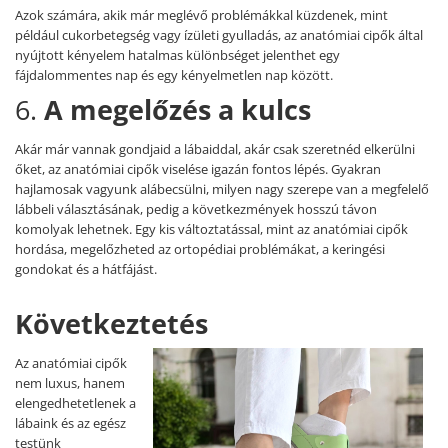
Azok számára, akik már meglévő problémákkal küzdenek, mint
például cukorbetegség vagy ízületi gyulladás, az anatómiai cipők által
nyújtott kényelem hatalmas különbséget jelenthet egy
fájdalommentes nap és egy kényelmetlen nap között.
6.
A megelőzés a kulcs
Akár már vannak gondjaid a lábaiddal, akár csak szeretnéd elkerülni
őket, az anatómiai cipők viselése igazán fontos lépés. Gyakran
hajlamosak vagyunk alábecsülni, milyen nagy szerepe van a megfelelő
lábbeli választásának, pedig a következmények hosszú távon
komolyak lehetnek. Egy kis változtatással, mint az anatómiai cipők
hordása, megelőzheted az ortopédiai problémákat, a keringési
gondokat és a hátfájást.
Következtetés
Az anatómiai cipők
nem luxus, hanem
elengedhetetlenek a
lábaink és az egész
testünk