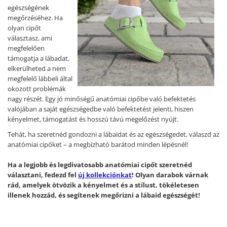
egészségének
megőrzéséhez. Ha
olyan cipőt
választasz, ami
megfelelően
támogatja a lábadat,
elkerülheted a nem
megfelelő lábbeli által
okozott problémák
nagy részét. Egy jó minőségű anatómiai cipőbe való befektetés
valójában a saját egészségedbe való befektetést jelenti, hiszen
kényelmet, támogatást és hosszú távú megelőzést nyújt.
Tehát, ha szeretnéd gondozni a lábaidat és az egészségedet, válaszd az
anatómiai cipőket – a megbízható barátod minden lépésnél!
Ha a legjobb és legdivatosabb anatómiai cipőt szeretnéd
választani, fedezd fel
új kollekciónkat
! Olyan darabok várnak
rád, amelyek ötvözik a kényelmet és a stílust, tökéletesen
illenek hozzád, és segítenek megőrizni a lábaid egészségét!