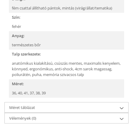
fém csattal állítható pántok,
mintás (virág/állat/tematika)
Szín:
fehér
Anyag:
természetes bőr
Talp szerkezete:
anatómikus kialakítású,
csúszás mentes,
maximalis kenyelem,
könnyed,
ergonómikus,
anti-shock,
4cm sarok magassag,
poliurátén,
puha, memória szivacsos talp
Méret:
36,
40,
41,
37,
38,
39
Méret táblázat
Vélemények
(0)