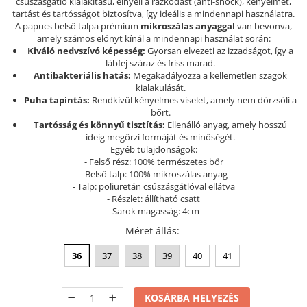
csúszásgátló kialakítású, elnyeli a rázkódást (anti-shock), kényelmet,
tartást és tartósságot biztosítva, így ideális a mindennapi használatra.
Szandál
A papucs belső talpa prémium
mikroszálas anyaggal
van bevonva,
Papucs
amely számos előnyt kínál a mindennapi használat során:
Kiváló nedvszívó képesség:
Gyorsan elvezeti az izzadságot, így a
NYARI FÉRFI LÁBBELI KOLLEKCIÓ
lábfej száraz és friss marad.
GYEREK SZANDÁL ÉS PAPUCS
Antibakteriális hatás:
Megakadályozza a kellemetlen szagok
kialakulását.
STERILIZÁLHATÓ KLUMPA
Puha tapintás:
Rendkívül kényelmes viselet, amely nem dörzsöli a
bőrt.
TÉLI GYAPJÚ PAPUCSOK - női és
Tartósság és könnyű tisztítás:
Ellenálló anyag, amely hosszú
férfi
ideig megőrzi formáját és minőségét.
Egyéb tulajdonságok:
KIVEHETŐ TALPBETÉTES KLUMPA
- Felső rész: 100% természetes bőr
BÜTYKÖS LÁBRA VALÓ PAPUCS
- Belső talp: 100% mikroszálas anyag
- Talp: poliuretán csúszásgátlóval ellátva
MUNKAVÉDELMI TANUSÍTVÁNNYAL
- Részlet: állítható csatt
rendelkező termék
- Sarok magasság: 4cm
Méret állás
:
36
37
38
39
40
41
KOSÁRBA HELYEZÉS