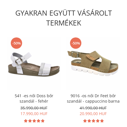
GYAKRAN EGYÜTT VÁSÁROLT
TERMÉKEK
-50%
-50%
541 -es női Doss bőr
9016 -os női Dr Feet bőr
szandál - fehér
szandál - cappuccino barna
35.990,00 HUF
41.990,00 HUF
17.990,00 HUF
20.990,00 HUF