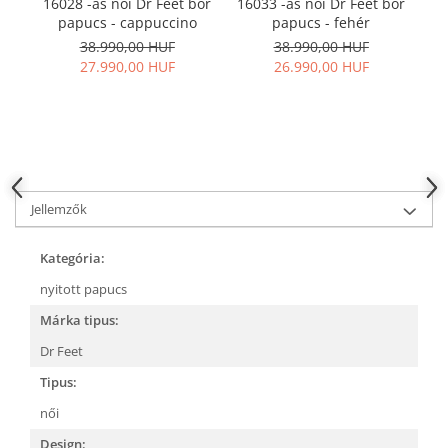
16028 -as női Dr Feet bőr
16033 -as női Dr Feet bőr
16
papucs - cappuccino
papucs - fehér
p
38.990,00 HUF
38.990,00 HUF
27.990,00 HUF
26.990,00 HUF
Jellemzők
Kategória:
nyitott papucs
Márka tipus:
Dr Feet
Tipus:
női
Design: