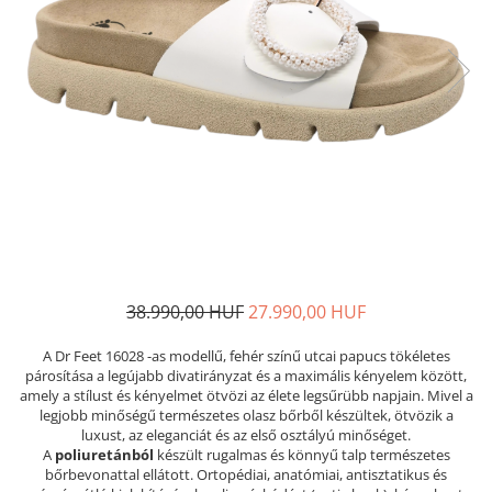
Női nyitott papucs - DOSS
Női szandál - DOSS
Férfi nyitott papucs - DOSS
Házi papucs - DOSS
PIUMETTA - gördülő talpú lábbeli
MEDI+ LÁBBELI
Női csukott papucsok - Medi+
Ferfi csukott papucsok - Medi+
Női nyitott papucs - Medi+
Női szandál
LEON KLOMPE LÁBBELI
38.990,00 HUF
27.990,00 HUF
Női csukott papucs - Leon
A Dr Feet 16028 -as modellű, fehér színű utcai papucs tökéletes
Férfi csukott papucs - Leon
párosítása a legújabb divatirányzat és a maximális kényelem között,
amely a stílust és kényelmet ötvözi az élete legsűrübb napjain. Mivel a
Női nyitott papucs - Leon
legjobb minőségű természetes olasz bőrből készültek, ötvözik a
Női szandál - Leon
luxust, az eleganciát és az első osztályú minőséget.
A
poliuretánból
készült rugalmas és könnyű talp természetes
Férfi nyitott papucs
bőrbevonattal ellátott. Ortopédiai, anatómiai, antisztatikus és
NYÁRI NŐI LÁBBELI KOLLEKCIÓ