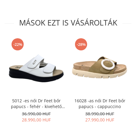
MÁSOK EZT IS VÁSÁROLTÁK
-22%
-28%
5012 -es női Dr Feet bőr
16028 -as női Dr Feet bőr
papucs - fehér - kivehető
papucs - cappuccino
talpbetét
36.990,00 HUF
38.990,00 HUF
28.990,00 HUF
27.990,00 HUF