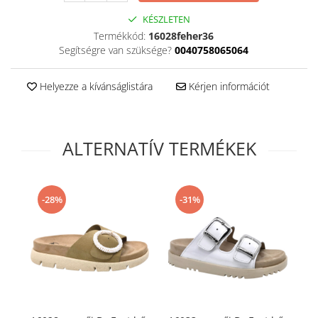
KÉSZLETEN
Termékkód:
16028feher36
Segítségre van szüksége?
0040758065064
Helyezze a kívánságlistára
Kérjen információt
ALTERNATÍV TERMÉKEK
-28%
-31%