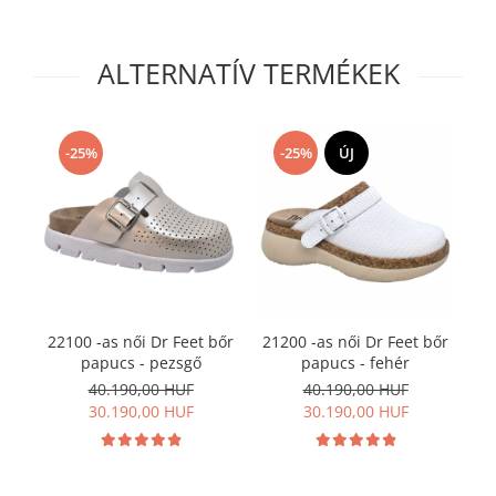
ALTERNATÍV TERMÉKEK
-25%
-25%
ÚJ
22100 -as női Dr Feet bőr
21200 -as női Dr Feet bőr
21
papucs - pezsgő
papucs - fehér
p
40.190,00 HUF
40.190,00 HUF
30.190,00 HUF
30.190,00 HUF