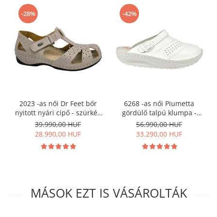
-28%
-42%
2023 -as női Dr Feet bőr
6268 -as női Piumetta
nyitott nyári cipő - szürkés
gördülő talpú klumpa -
barna
fehér
39.990,00 HUF
56.990,00 HUF
28.990,00 HUF
33.290,00 HUF
MÁSOK EZT IS VÁSÁROLTÁK