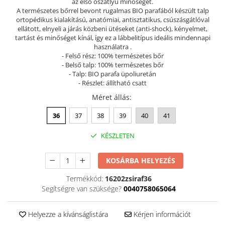
az első oszatlyú minőséget.
A természetes bőrrel bevont rugalmas BIO parafából készült talp
Szandál
ortopédikus kialakítású, anatómiai, antisztatikus, csúszásgátlóval
Papucs
ellátott, elnyeli a járás közbeni ütéseket (anti-shock), kényelmet,
tartást és minőséget kínál, így ez a lábbelitípus ideális mindennapi
NYARI FÉRFI LÁBBELI KOLLEKCIÓ
használatra .
GYEREK SZANDÁL ÉS PAPUCS
- Felső rész: 100% természetes bőr
- Belső talp: 100% természetes bőr
STERILIZÁLHATÓ KLUMPA
- Talp: BIO parafa üpoliuretán
- Részlet: állítható csatt
TÉLI GYAPJÚ PAPUCSOK - női és
férfi
Méret állás
:
KIVEHETŐ TALPBETÉTES KLUMPA
36
37
38
39
40
41
BÜTYKÖS LÁBRA VALÓ PAPUCS
KÉSZLETEN
MUNKAVÉDELMI TANUSÍTVÁNNYAL
rendelkező termék
KOSÁRBA HELYEZÉS
Termékkód:
16202zsiraf36
Segítségre van szüksége?
0040758065064
Helyezze a kívánságlistára
Kérjen információt