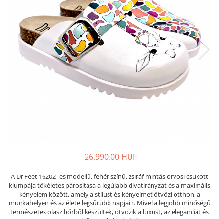
Női nyitott papucs - DOSS
Női szandál - DOSS
Férfi nyitott papucs - DOSS
Házi papucs - DOSS
PIUMETTA - gördülő talpú lábbeli
MEDI+ LÁBBELI
Női csukott papucsok - Medi+
Ferfi csukott papucsok - Medi+
Női nyitott papucs - Medi+
Női szandál
LEON KLOMPE LÁBBELI
Női csukott papucs - Leon
26.990,00 HUF
Férfi csukott papucs - Leon
A Dr Feet 16202 -es modellű, fehér színű, zsiráf mintás orvosi csukott
Női nyitott papucs - Leon
klumpája tökéletes párosítása a legújabb divatirányzat és a maximális
Női szandál - Leon
kényelem között, amely a stílust és kényelmet ötvözi otthon, a
munkahelyen és az élete legsűrübb napjain. Mivel a legjobb minőségű
Férfi nyitott papucs
természetes olasz bőrből készültek, ötvözik a luxust, az eleganciát és
NYÁRI NŐI LÁBBELI KOLLEKCIÓ