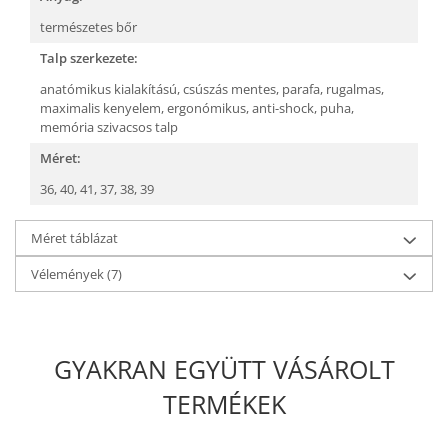
természetes bőr
Talp szerkezete:
anatómikus kialakítású,
csúszás mentes,
parafa,
rugalmas,
maximalis kenyelem,
ergonómikus,
anti-shock,
puha,
memória szivacsos talp
Méret:
36,
40,
41,
37,
38,
39
Méret táblázat
Vélemények
(7)
GYAKRAN EGYÜTT VÁSÁROLT
TERMÉKEK