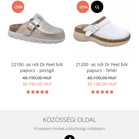
-25%
-25%
ÚJ
22100 -as női Dr Feet bőr
21200 -as női Dr Feet bőr
papucs - pezsgő
papucs - fehér
40.190,00 HUF
40.190,00 HUF
30.190,00 HUF
30.190,00 HUF
KÖZÖSSÉGI OLDAL
Kövessen minket a közösségi oldalakon