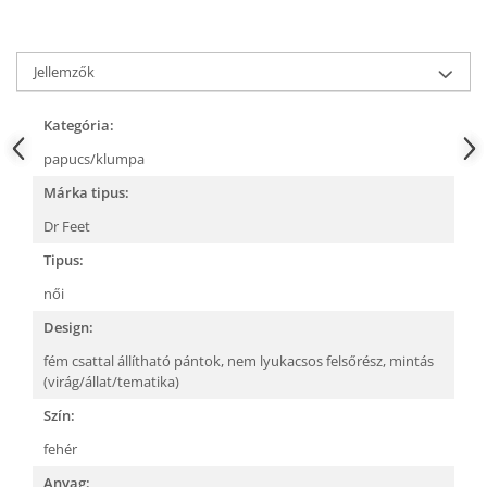
Jellemzők
Kategória:
papucs/klumpa
Márka tipus:
Dr Feet
Tipus:
női
Design:
fém csattal állítható pántok,
nem lyukacsos felsőrész,
mintás
(virág/állat/tematika)
Szín:
fehér
Anyag: