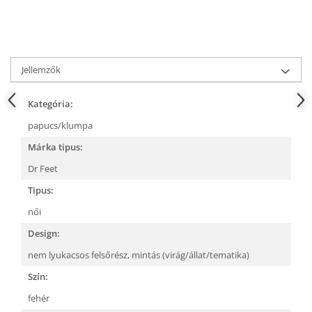
Jellemzők
Kategória:
papucs/klumpa
Márka tipus:
Dr Feet
Tipus:
női
Design:
nem lyukacsos felsőrész,
mintás (virág/állat/tematika)
Szín:
fehér