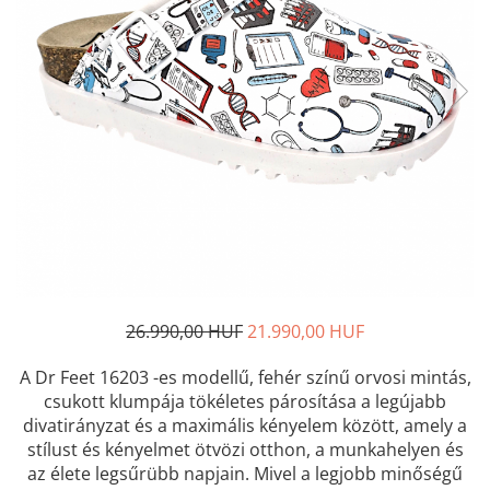
Női nyitott papucs - DOSS
Női szandál - DOSS
Férfi nyitott papucs - DOSS
Házi papucs - DOSS
PIUMETTA - gördülő talpú lábbeli
MEDI+ LÁBBELI
Női csukott papucsok - Medi+
Ferfi csukott papucsok - Medi+
Női nyitott papucs - Medi+
Női szandál
LEON KLOMPE LÁBBELI
26.990,00 HUF
21.990,00 HUF
Női csukott papucs - Leon
Férfi csukott papucs - Leon
A Dr Feet 16203 -es modellű, fehér színű orvosi mintás,
Női nyitott papucs - Leon
csukott klumpája tökéletes párosítása a legújabb
divatirányzat és a maximális kényelem között, amely a
Női szandál - Leon
stílust és kényelmet ötvözi otthon, a munkahelyen és
Férfi nyitott papucs
az élete legsűrübb napjain. Mivel a legjobb minőségű
NYÁRI NŐI LÁBBELI KOLLEKCIÓ