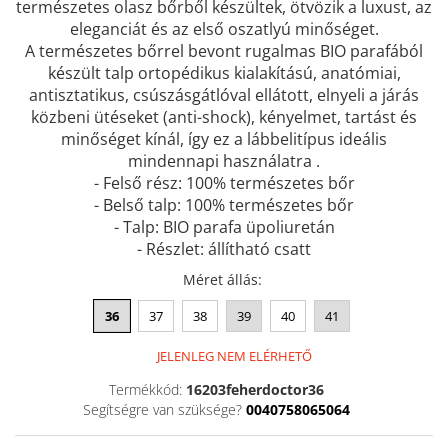
természetes olasz bőrből készültek, ötvözik a luxust, az
Szandál
eleganciát és az első oszatlyú minőséget.
A természetes bőrrel bevont rugalmas BIO parafából
Papucs
készült talp ortopédikus kialakítású, anatómiai,
NYARI FÉRFI LÁBBELI KOLLEKCIÓ
antisztatikus, csúszásgátlóval ellátott, elnyeli a járás
GYEREK SZANDÁL ÉS PAPUCS
közbeni ütéseket (anti-shock), kényelmet, tartást és
minőséget kínál, így ez a lábbelitípus ideális
STERILIZÁLHATÓ KLUMPA
mindennapi használatra .
TÉLI GYAPJÚ PAPUCSOK - női és
- Felső rész: 100% természetes bőr
férfi
- Belső talp: 100% természetes bőr
KIVEHETŐ TALPBETÉTES KLUMPA
- Talp: BIO parafa üpoliuretán
- Részlet: állítható csatt
BÜTYKÖS LÁBRA VALÓ PAPUCS
Méret állás
:
MUNKAVÉDELMI TANUSÍTVÁNNYAL
rendelkező termék
36
37
38
39
40
41
JELENLEG NEM ELÉRHETŐ
Termékkód:
16203feherdoctor36
Segítségre van szüksége?
0040758065064