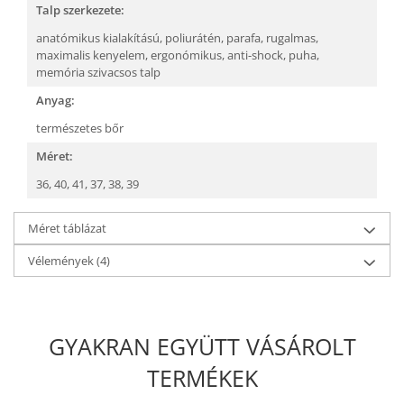
Talp szerkezete:
anatómikus kialakítású,
poliurátén,
parafa,
rugalmas,
maximalis kenyelem,
ergonómikus,
anti-shock,
puha,
memória szivacsos talp
Anyag:
természetes bőr
Méret:
36,
40,
41,
37,
38,
39
Méret táblázat
Vélemények
(4)
GYAKRAN EGYÜTT VÁSÁROLT
TERMÉKEK