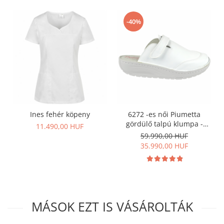
-40%
Ines fehér köpeny
6272 -es női Piumetta
gördülő talpú klumpa -
11.490,00 HUF
fehér
59.990,00 HUF
35.990,00 HUF
MÁSOK EZT IS VÁSÁROLTÁK