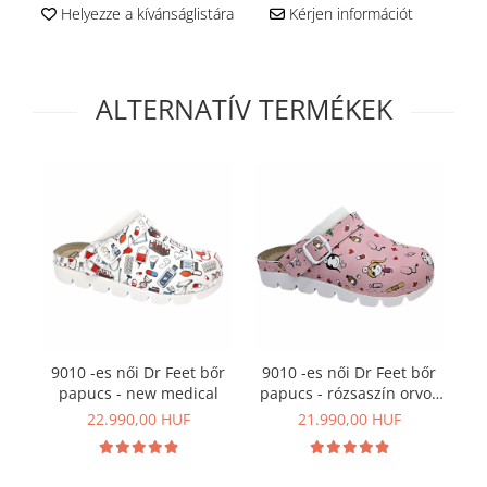
Helyezze a kívánságlistára
Kérjen információt
ALTERNATÍV TERMÉKEK
9010 -es női Dr Feet bőr
9010 -es női Dr Feet bőr
19
papucs - new medical
papucs - rózsaszín orvos
pa
mintás
22.990,00 HUF
21.990,00 HUF