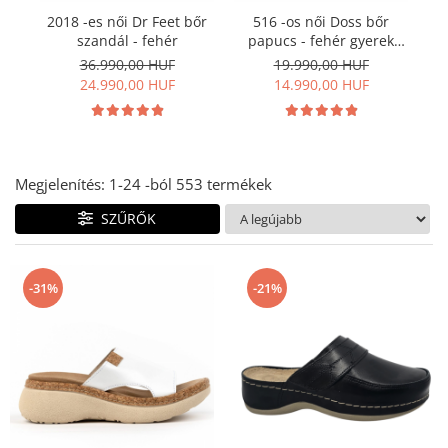
Női nyitott papucs - DOSS
2018 -es női Dr Feet bőr
516 -os női Doss bőr
Női szandál - DOSS
szandál - fehér
papucs - fehér gyerek
rajz mintás
Férfi nyitott papucs - DOSS
36.990,00 HUF
19.990,00 HUF
24.990,00 HUF
14.990,00 HUF
Házi papucs - DOSS
PIUMETTA - gördülő talpú lábbeli
MEDI+ LÁBBELI
Női csukott papucsok - Medi+
Megjelenítés:
1-
24
-ból
553
termékek
Ferfi csukott papucsok - Medi+
SZŰRŐK
Női nyitott papucs - Medi+
Női szandál
LEON KLOMPE LÁBBELI
-31%
-21%
Női csukott papucs - Leon
Férfi csukott papucs - Leon
Női nyitott papucs - Leon
Női szandál - Leon
Férfi nyitott papucs
NYÁRI NŐI LÁBBELI KOLLEKCIÓ