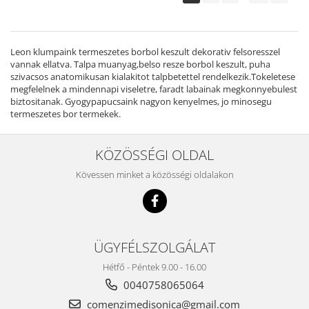
Leon klumpaink termeszetes borbol keszult dekorativ felsoresszel
vannak ellatva. Talpa muanyag,belso resze borbol keszult, puha
szivacsos anatomikusan kialakitot talpbetettel rendelkezik.Tokeletese
megfelelnek a mindennapi viseletre, faradt labainak megkonnyebulest
biztositanak. Gyogypapucsaink nagyon kenyelmes, jo minosegu
termeszetes bor termekek.
KÖZÖSSÉGI OLDAL
Kövessen minket a közösségi oldalakon
ÜGYFÉLSZOLGÁLAT
Hétfő - Péntek 9.00 - 16.00
0040758065064
comenzimedisonica@gmail.com