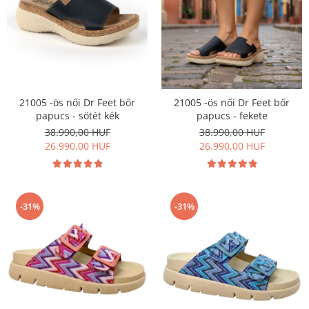
21005 -ös női Dr Feet bőr
21005 -ös női Dr Feet bőr
papucs - sötét kék
papucs - fekete
38.990,00 HUF
38.990,00 HUF
26.990,00 HUF
26.990,00 HUF
-31%
-31%