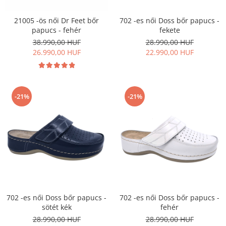
Szandál
21005 -ös női Dr Feet bőr
702 -es női Doss bőr papucs -
Papucs
papucs - fehér
fekete
NYARI FÉRFI LÁBBELI KOLLEKCIÓ
38.990,00 HUF
28.990,00 HUF
26.990,00 HUF
22.990,00 HUF
GYEREK SZANDÁL ÉS PAPUCS
STERILIZÁLHATÓ KLUMPA
TÉLI GYAPJÚ PAPUCSOK - női és
férfi
-21%
-21%
KIVEHETŐ TALPBETÉTES KLUMPA
BÜTYKÖS LÁBRA VALÓ PAPUCS
MUNKAVÉDELMI TANUSÍTVÁNNYAL
rendelkező termék
702 -es női Doss bőr papucs -
702 -es női Doss bőr papucs -
sötét kék
fehér
28.990,00 HUF
28.990,00 HUF