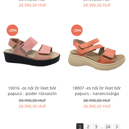
28.990,00 HUF
28.990,00 HUF
-28%
-26%
10016 -os női Dr Feet bőr
18007 -es női Dr Feet bőr
papucs - púder rózsaszín
papucs - narancssárga
39.990,00 HUF
38.990,00 HUF
28.990,00 HUF
28.990,00 HUF
1
2
3
24
...