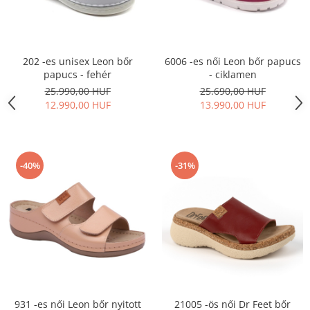
6006 -es női Leon bőr papucs
202 -es unisex Leon bőr
- ciklamen
papucs - fehér
25.690,00 HUF
25.990,00 HUF
13.990,00 HUF
12.990,00 HUF
-40%
-31%
931 -es női Leon bőr nyitott
21005 -ös női Dr Feet bőr