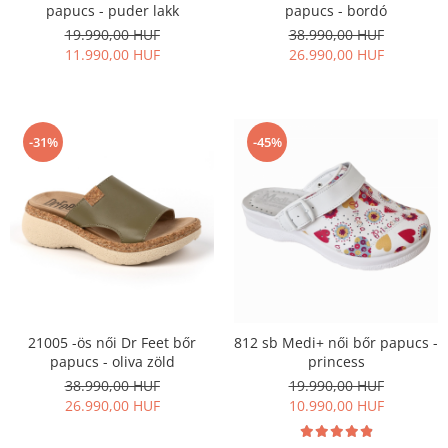
papucs - puder lakk
papucs - bordó
19.990,00 HUF
38.990,00 HUF
11.990,00 HUF
26.990,00 HUF
-31%
-45%
21005 -ös női Dr Feet bőr
812 sb Medi+ női bőr papucs -
papucs - oliva zöld
princess
38.990,00 HUF
19.990,00 HUF
26.990,00 HUF
10.990,00 HUF