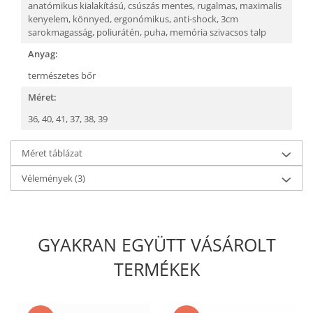
anatómikus kialakítású,
csúszás mentes,
rugalmas,
maximalis
kenyelem,
könnyed,
ergonómikus,
anti-shock,
3cm
sarokmagasság,
poliurátén,
puha, memória szivacsos talp
Anyag:
természetes bőr
Méret:
36,
40,
41,
37,
38,
39
Méret táblázat
Vélemények
(3)
GYAKRAN EGYÜTT VÁSÁROLT
TERMÉKEK