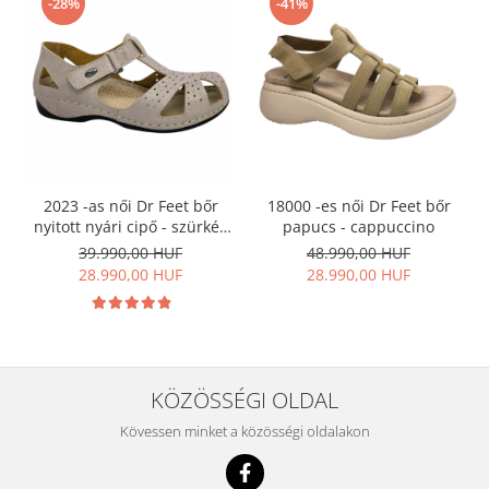
-28%
-41%
2023 -as női Dr Feet bőr
18000 -es női Dr Feet bőr
nyitott nyári cipő - szürkés
papucs - cappuccino
barna
39.990,00 HUF
48.990,00 HUF
28.990,00 HUF
28.990,00 HUF
KÖZÖSSÉGI OLDAL
Kövessen minket a közösségi oldalakon