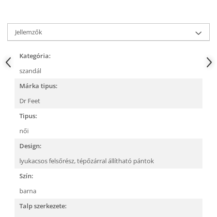
Jellemzők
Kategória:
szandál
Márka tipus:
Dr Feet
Tipus:
női
Design:
lyukacsos felsőrész,
tépőzárral állítható pántok
Szín:
barna
Talp szerkezete: