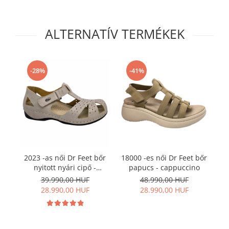
ALTERNATÍV TERMÉKEK
-28%
-41%
2023 -as női Dr Feet bőr
18000 -es női Dr Feet bőr
21
nyitott nyári cipő -
papucs - cappuccino
szürkés barna
39.990,00 HUF
48.990,00 HUF
28.990,00 HUF
28.990,00 HUF