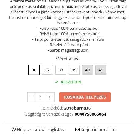
A természetes bőrrel bevont rugalmas és könnyű poliuretán talp
ortopédikus kialakítású, anatómiai, antisztatikus, csúszásgátlóval
Szandál
ellátott, elnyeli a járás közbeni ütéseket (anti-shock), kényelmet,
Papucs
tartást és minőséget kínál, így ez a lábbelitípus ideális mindennapi
használatra .
NYARI FÉRFI LÁBBELI KOLLEKCIÓ
- Felső rész: 100% természetes bőr
GYEREK SZANDÁL ÉS PAPUCS
- Belső talp: 100% természetes bőr
- Talp: poliuretán csúszásgátlóval ellátva
STERILIZÁLHATÓ KLUMPA
- Részlet: állítható pánt
- Sarok magasság: 3cm
TÉLI GYAPJÚ PAPUCSOK - női és
férfi
Méret állás
:
KIVEHETŐ TALPBETÉTES KLUMPA
36
37
38
39
40
41
BÜTYKÖS LÁBRA VALÓ PAPUCS
KÉSZLETEN
MUNKAVÉDELMI TANUSÍTVÁNNYAL
rendelkező termék
KOSÁRBA HELYEZÉS
Termékkód:
2018barna36
Segítségre van szüksége?
0040758065064
Helyezze a kívánságlistára
Kérjen információt