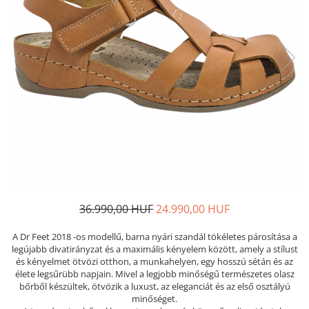
Női nyitott papucs - DOSS
Női szandál - DOSS
Férfi nyitott papucs - DOSS
Házi papucs - DOSS
PIUMETTA - gördülő talpú lábbeli
MEDI+ LÁBBELI
Női csukott papucsok - Medi+
Ferfi csukott papucsok - Medi+
Női nyitott papucs - Medi+
Női szandál
LEON KLOMPE LÁBBELI
36.990,00 HUF
24.990,00 HUF
Női csukott papucs - Leon
Férfi csukott papucs - Leon
A Dr Feet 2018 -os modellű, barna nyári szandál tökéletes párosítása a
legújabb divatirányzat és a maximális kényelem között, amely a stílust
Női nyitott papucs - Leon
és kényelmet ötvözi otthon, a munkahelyen, egy hosszú sétán és az
Női szandál - Leon
élete legsűrübb napjain. Mivel a legjobb minőségű természetes olasz
bőrből készültek, ötvözik a luxust, az eleganciát és az első osztályú
Férfi nyitott papucs
minőséget.
NYÁRI NŐI LÁBBELI KOLLEKCIÓ