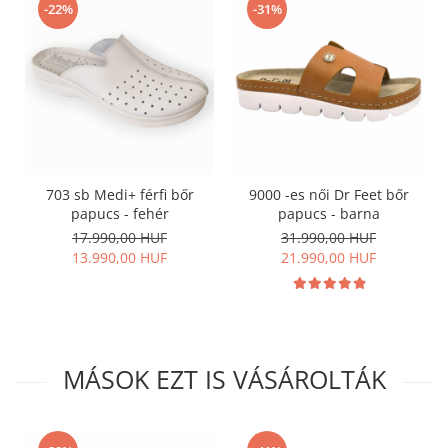
-22%
-31%
703 sb Medi+ férfi bőr
9000 -es női Dr Feet bőr
papucs - fehér
papucs - barna
17.990,00 HUF
31.990,00 HUF
13.990,00 HUF
21.990,00 HUF
MÁSOK EZT IS VÁSÁROLTÁK