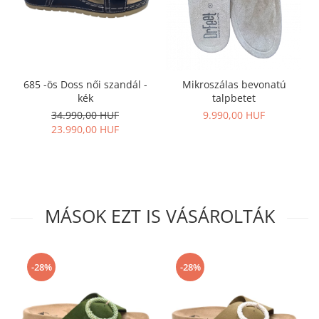
685 -ös Doss női szandál -
Mikroszálas bevonatú
kék
talpbetet
34.990,00 HUF
9.990,00 HUF
23.990,00 HUF
MÁSOK EZT IS VÁSÁROLTÁK
-28%
-28%