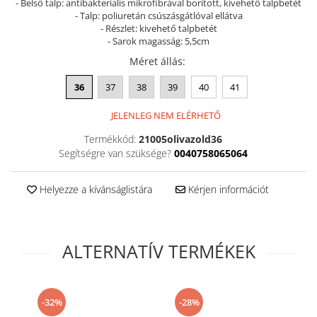
- Belső talp: antibakterialis mikrofibrával borított, kivehető talpbetét
- Talp: poliuretán csúszásgátlóval ellátva
- Részlet: kivehető talpbetét
- Sarok magasság: 5,5cm
Méret állás
:
36
37
38
39
40
41
JELENLEG NEM ELÉRHETŐ
Termékkód:
21005olivazold36
Segítségre van szüksége?
0040758065064
Helyezze a kívánságlistára
Kérjen információt
ALTERNATÍV TERMÉKEK
-32%
-28%