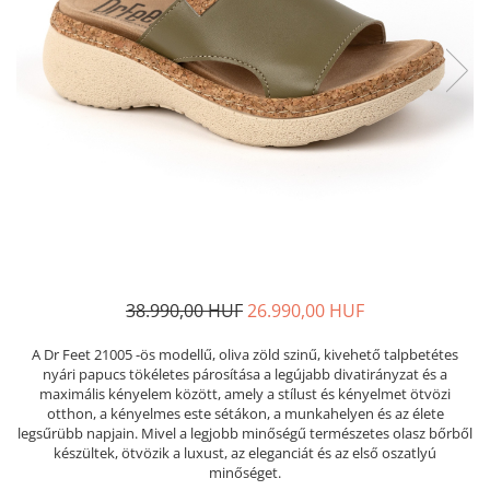
Női nyitott papucs - DOSS
Női szandál - DOSS
Férfi nyitott papucs - DOSS
Házi papucs - DOSS
PIUMETTA - gördülő talpú lábbeli
MEDI+ LÁBBELI
Női csukott papucsok - Medi+
Ferfi csukott papucsok - Medi+
Női nyitott papucs - Medi+
Női szandál
LEON KLOMPE LÁBBELI
38.990,00 HUF
26.990,00 HUF
Női csukott papucs - Leon
A Dr Feet 21005 -ös modellű, oliva zöld szinű, kivehető talpbetétes
Férfi csukott papucs - Leon
nyári papucs tökéletes párosítása a legújabb divatirányzat és a
maximális kényelem között, amely a stílust és kényelmet ötvözi
Női nyitott papucs - Leon
otthon, a kényelmes este sétákon, a munkahelyen és az élete
Női szandál - Leon
legsűrübb napjain. Mivel a legjobb minőségű természetes olasz bőrből
készültek, ötvözik a luxust, az eleganciát és az első oszatlyú
Férfi nyitott papucs
minőséget.
NYÁRI NŐI LÁBBELI KOLLEKCIÓ