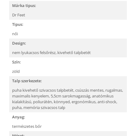
Márka tipus:
Dr Feet
Tipus:
női
Design:
nem lyukacsos felsőrész,
kivehető talpbetét
Szín:
zöld
Talp szerkezete:
puha kivehető szivacsos talpbetét,
csúszás mentes,
rugalmas,
maximalis kenyelem,
5,5cm sarokmagasság,
anatómikus
kialakítású,
poliurátén,
könnyed,
ergonómikus,
anti-shock,
puha, memória szivacsos talp
Anyag:
természetes bőr
Méret: