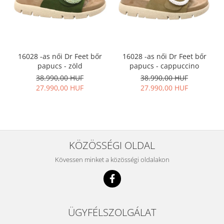
16028 -as női Dr Feet bőr
16028 -as női Dr Feet bőr
papucs - zöld
papucs - cappuccino
38.990,00 HUF
38.990,00 HUF
27.990,00 HUF
27.990,00 HUF
KÖZÖSSÉGI OLDAL
Kövessen minket a közösségi oldalakon
ÜGYFÉLSZOLGÁLAT