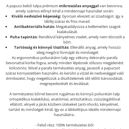
A papucs belső talpa prémium
mikroszálas anyaggal
van bevonva,
Szandál
amely számos előnyt kínál a mindennapi használat során:
Papucs
Kiváló nedvszívó képesség:
Gyorsan elvezeti az izzadságot, így a
lábfej száraz és friss marad.
NYARI FÉRFI LÁBBELI KOLLEKCIÓ
Antibakteriális hatás:
Megakadályozza a kellemetlen szagok
GYEREK SZANDÁL ÉS PAPUCS
kialakulását.
Puha tapintás:
Rendkívül kényelmes viselet, amely nem dörzsöli a
STERILIZÁLHATÓ KLUMPA
bőrt.
Tartósság és könnyű tisztítás:
Ellenálló anyag, amely hosszú
TÉLI GYAPJÚ PAPUCSOK - női és
ideig megőrzi formáját és minőségét
férfi
Az ergonomikus poliuratánn talp egy vékony dekoratív parafa
bevonattal körbe fogva, amely minden lépésnek stílusos megjelenést
KIVEHETŐ TALPBETÉTES KLUMPA
kölcsönöz. Mivel a parafa természetes anyag, javasolt a papucsot
BÜTYKÖS LÁBRA VALÓ PAPUCS
száraz környezetben használni, és kerülni a vízzel és nedveséggel való
érintkezést, hogy megelőzzük a díszítőelemek idő előtti károsodását,
MUNKAVÉDELMI TANUSÍTVÁNNYAL
megrepedezését és leválásat.
rendelkező termék
A természetes bőrrel bevont rugalmas és könnyű poliuretán talp
ortopédikus kialakítású, anatómiai, antisztatikus, csúszásgátlóval
ellátott, elnyeli a járás közbeni ütéseket (anti-shock), kényelmet,
tartást és minőséget kínál, így ez a lábbelitípus ideális mindennapi
használatra .
- Felső rész: 100% természetes bőr