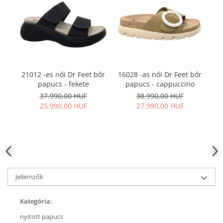
21012 -es női Dr Feet bőr
16028 -as női Dr Feet bőr
21
papucs - fekete
papucs - cappuccino
37.990,00 HUF
38.990,00 HUF
25.990,00 HUF
27.990,00 HUF
Jellemzők
Kategória:
nyitott papucs