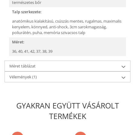
természetes bőr
Talp szerkezete:
anatómikus kialakítású,
csúszás mentes,
rugalmas,
maximalis
kenyelem,
könnyed,
anti-shock,
3cm sarokmagasság,
poliurátén,
puha, memória szivacsos talp
Méret:
36,
40,
41,
42,
37,
38,
39
Méret táblázat
Vélemények
(1)
GYAKRAN EGYÜTT VÁSÁROLT
TERMÉKEK