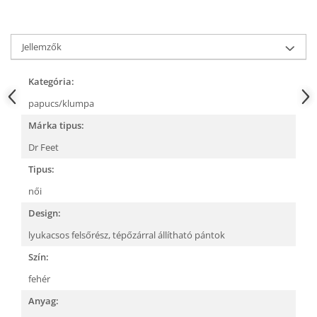
Jellemzők
Kategória:
papucs/klumpa
Márka tipus:
Dr Feet
Tipus:
női
Design:
lyukacsos felsőrész,
tépőzárral állítható pántok
Szín:
fehér
Anyag: