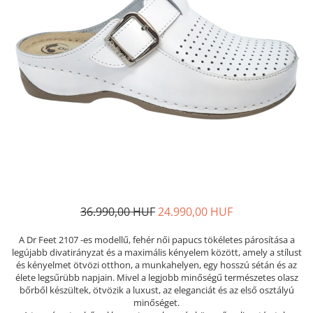
Női nyitott papucs - DOSS
Női szandál - DOSS
Férfi nyitott papucs - DOSS
Házi papucs - DOSS
PIUMETTA - gördülő talpú lábbeli
MEDI+ LÁBBELI
Női csukott papucsok - Medi+
Ferfi csukott papucsok - Medi+
Női nyitott papucs - Medi+
Női szandál
LEON KLOMPE LÁBBELI
36.990,00 HUF
24.990,00 HUF
Női csukott papucs - Leon
Férfi csukott papucs - Leon
A Dr Feet 2107 -es modellű, fehér női papucs tökéletes párosítása a
legújabb divatirányzat és a maximális kényelem között, amely a stílust
Női nyitott papucs - Leon
és kényelmet ötvözi otthon, a munkahelyen, egy hosszú sétán és az
Női szandál - Leon
élete legsűrübb napjain. Mivel a legjobb minőségű természetes olasz
bőrből készültek, ötvözik a luxust, az eleganciát és az első osztályú
Férfi nyitott papucs
minőséget.
NYÁRI NŐI LÁBBELI KOLLEKCIÓ