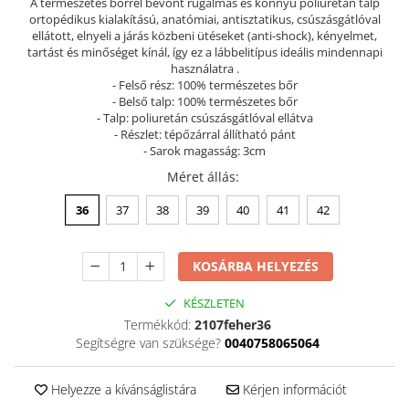
A természetes bőrrel bevont rugalmas és könnyű poliuretán talp
ortopédikus kialakítású, anatómiai, antisztatikus, csúszásgátlóval
Szandál
ellátott, elnyeli a járás közbeni ütéseket (anti-shock), kényelmet,
Papucs
tartást és minőséget kínál, így ez a lábbelitípus ideális mindennapi
használatra .
NYARI FÉRFI LÁBBELI KOLLEKCIÓ
- Felső rész: 100% természetes bőr
GYEREK SZANDÁL ÉS PAPUCS
- Belső talp: 100% természetes bőr
- Talp: poliuretán csúszásgátlóval ellátva
STERILIZÁLHATÓ KLUMPA
- Részlet: tépőzárral állítható pánt
- Sarok magasság: 3cm
TÉLI GYAPJÚ PAPUCSOK - női és
férfi
Méret állás
:
KIVEHETŐ TALPBETÉTES KLUMPA
36
37
38
39
40
41
42
BÜTYKÖS LÁBRA VALÓ PAPUCS
MUNKAVÉDELMI TANUSÍTVÁNNYAL
KOSÁRBA HELYEZÉS
rendelkező termék
KÉSZLETEN
Termékkód:
2107feher36
Segítségre van szüksége?
0040758065064
Helyezze a kívánságlistára
Kérjen információt