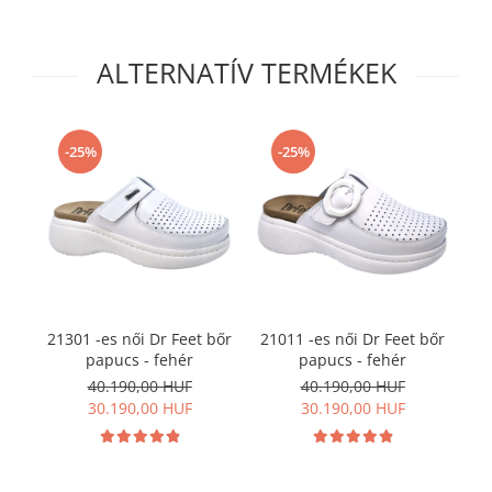
ALTERNATÍV TERMÉKEK
-25%
-25%
21301 -es női Dr Feet bőr
21011 -es női Dr Feet bőr
21
papucs - fehér
papucs - fehér
40.190,00 HUF
40.190,00 HUF
30.190,00 HUF
30.190,00 HUF