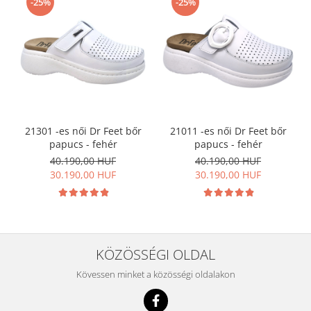
-25%
-25%
21301 -es női Dr Feet bőr
21011 -es női Dr Feet bőr
papucs - fehér
papucs - fehér
40.190,00 HUF
40.190,00 HUF
30.190,00 HUF
30.190,00 HUF
KÖZÖSSÉGI OLDAL
Kövessen minket a közösségi oldalakon