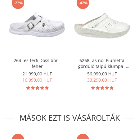
-23%
-42%
264 -es férfi Doss bőr -
6268 -as női Piumetta
fehér
gördülő talpú klumpa -
fehér
21.990,00 HUF
56.990,00 HUF
16.990,00 HUF
33.290,00 HUF
MÁSOK EZT IS VÁSÁROLTÁK