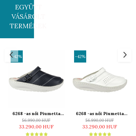
EGYÜTT
VÁSÁROLT
TERMÉKEK
-42%
-42%
6268 -as női Piumetta
6268 -as női Piumetta
gördülő talpú klumpa -
gördülő talpú klumpa -
56.990,00 HUF
56.990,00 HUF
sötét kék
fehér
33.290,00 HUF
33.290,00 HUF