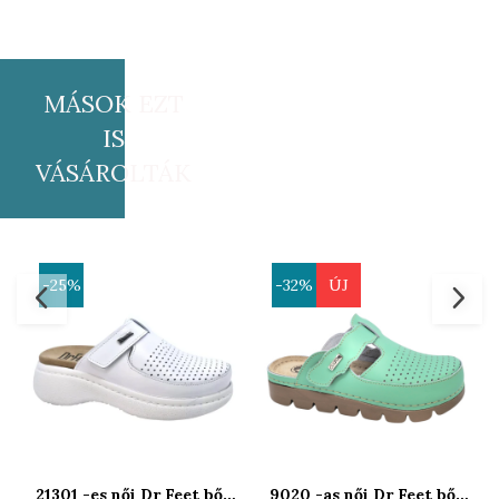
MÁSOK EZT
IS
VÁSÁROLTÁK
-25%
-32%
ÚJ
21301 -es női Dr Feet bőr
9020 -as női Dr Feet bőr