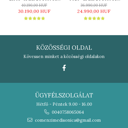
papucs - fehér
papucs - zöld
40.190,00 HUF
36.990,00 HUF
30.190,00 HUF
24.990,00 HUF
KÖZÖSSÉGI OLDAL
Kövessen minket a közösségi oldalakon
ÜGYFÉLSZOLGÁLAT
Hétfő - Péntek 9.00 - 16.00
0040758065064
comenzimedisonica@gmail.com