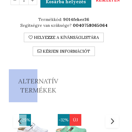
KÉSZLETEN
Kosárba helyezés
TANUSÍTVÁNNYAL
Rendelkező Termék
Termékkód:
9014feher36
Segítségre van szüksége?
0040758065064
HELYEZZE A KÍVÁNSÁGLISTÁRA
KÉRJEN INFORMÁCIÓT
ALTERNATÍV
TERMÉKEK
-25%
-32%
ÚJ