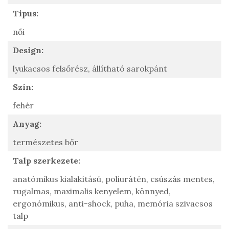
Tipus:
női
Design:
lyukacsos felsőrész,
állítható sarokpánt
Szín:
fehér
Anyag:
természetes bőr
Talp szerkezete:
anatómikus kialakítású,
poliurátén,
csúszás mentes,
rugalmas,
maximalis kenyelem,
könnyed,
ergonómikus,
anti-shock,
puha, memória szivacsos
talp