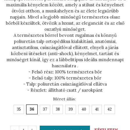
NYÁRI NŐI LÁBBELI
maximális kényelem között, amely a stílust és kényelmet
KOLLEKCIÓ
ötvözi otthon, a munkahelyen és az élete legsűrübb
Szandál
napjain. Mivel a legjobb minőségű természetes olasz
bőrből készültek, ötvözik a luxust, az eleganciát és az első
Papucs
oszatlyú minőséget.
NYARI FÉRFI LÁBBELI
A természetes bőrrel bevont rugalmas és könnyű
KOLLEKCIÓ
poliuretán talp ortopédikus kialakítású, anatómiai,
antisztatikus, csúszásgátlóval ellátott, elnyeli a járás
GYEREK SZANDÁL ÉS
közbeni ütéseket (anti-shock), kényelmet, tartást és
PAPUCS
minőséget kínál, így ez a lábbelitípus ideális mindennapi
STERILIZÁLHATÓ KLUMPA
használatra .
- Felső rész: 100% természetes bőr
TÉLI GYAPJÚ PAPUCSOK -
- Belső talp: 100% természetes bőr
Női És Férfi
- Talp: poliuretán csúszásgátlóval ellátva
- Részlet: állítható csatt / sarokpánt
KIVEHETŐ TALPBETÉTES
Méret állás
:
KLUMPA
BÜTYKÖS LÁBRA VALÓ
35
36
37
38
39
40
41
42
PAPUCS
MUNKAVÉDELMI