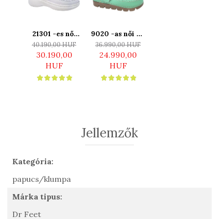
-25%
21301 -es női
9020 -as női Dr
22100 -as női
Dr Feet bőr
Feet bőr
Dr Feet bőr
40.190,00 HUF
36.990,00 HUF
40.190,00 HUF
papucs - fehér
papucs - zöld
papucs - zöld
30.190,00
24.990,00
30.190,00
HUF
HUF
HUF
Jellemzők
Kategória:
papucs/klumpa
Márka tipus:
Dr Feet