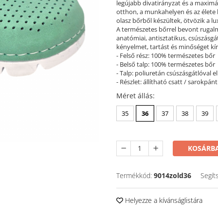
legújabb divatirányzat és a maximál
otthon, a munkahelyen és az élete 
olasz bőrből készültek, ötvözik a lu
A természetes bőrrel bevont rugalm
anatómiai, antisztatikus, csúszásgátl
kényelmet, tartást és minőséget kíná
- Felső rész: 100% természetes bőr
- Belső talp: 100% természetes bőr
- Talp: poliuretán csúszásgátlóval el
- Részlet: állítható csatt / sarokpánt
Méret állás
:
35
36
37
38
39
KOSÁRBA
Termékkód:
9014zold36
Segít
Helyezze a kívánságlistára