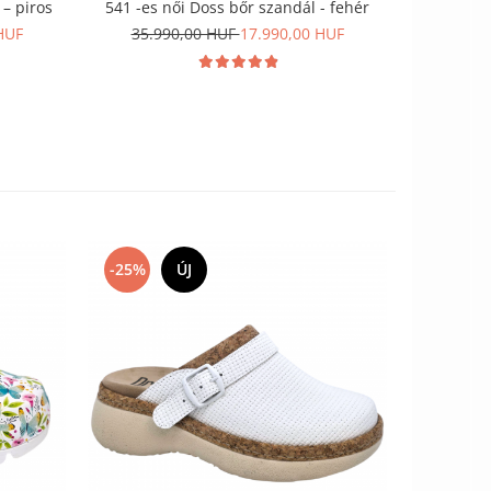
 – piros
541 -es női Doss bőr szandál - fehér
541 -es n
HUF
35.990,00 HUF
17.990,00 HUF
35.9
-25%
ÚJ