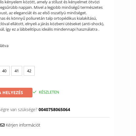
is kényelem között, amely a stílust és kényelmet ötvözi
legsűrübb napjain. Mivel a legjobb minőségű természetes
xust, az eleganciát és az első oszatlyú minőséget.
as és könnyű poliuretán talp ortopédikus kialakítású,
óval ellátott, elnyeli a járás közbeni ütéseket (anti-shock),
l, így ez a lábbelitípus ideális mindennapi használatra .
látva
40
41
42
KÉSZLETEN
 HELYEZÉS
ségre van szüksége?
0040758065064
Kérjen információt