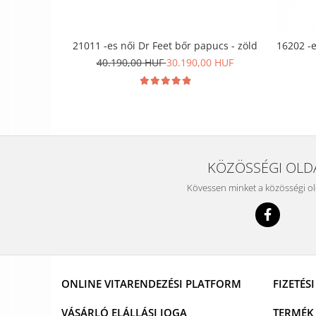
21011 -es női Dr Feet bőr papucs - zöld
16202 -e
40.190,00 HUF
30.190,00 HUF
KÖZÖSSÉGI OLD
Kövessen minket a közösségi o
ONLINE VITARENDEZÉSI PLATFORM
FIZETÉS
VÁSÁRLÓ ELÁLLÁSI JOGA
TERMÉK 