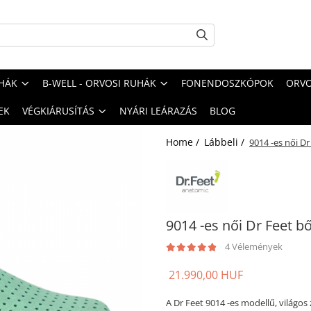
HÁK
B-WELL - ORVOSI RUHÁK
FONENDOSZKÓPOK
ORVO
EK
VÉGKIÁRUSÍTÁS
NYÁRI LEÁRAZÁS
BLOG
Home /
Lábbeli /
9014 -es női Dr
9014 -es női Dr Feet bő
4 Vélemények
21.990,00 HUF
A Dr Feet 9014 -es modellű, világos