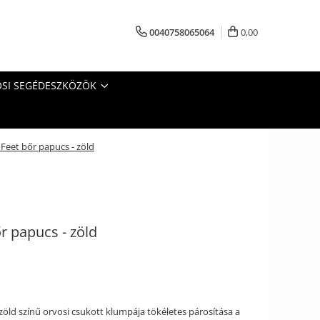
0040758065064
0,00
SI SEGÉDESZKÖZÖK
 Feet bőr papucs - zöld
r papucs - zöld
 zöld színű orvosi csukott klumpája tökéletes párosítása a