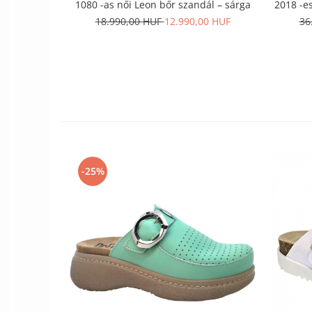
1080 -as női Leon bőr szandál – sárga
2018 -es
18.990,00 HUF
12.990,00 HUF
36
-25%