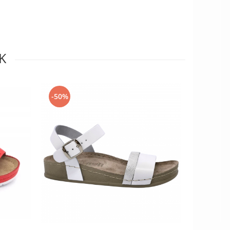
K
-50%
-61%