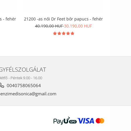
s - fehér
21200 -as női Dr Feet bőr papucs - fehér
16202 -es 
40.190,00 HUF
30.190,00 HUF
GYFÉLSZOLGÁLAT
étfő - Péntek 9.00 - 16.00
0040758065064
nzimedisonica@gmail.com