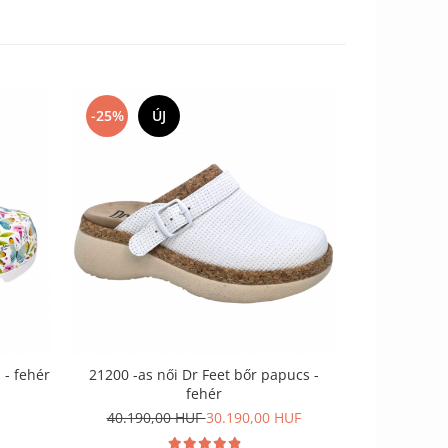
-25%
ÚJ
 - fehér
21200 -as női Dr Feet bőr papucs -
16202 -es n
fehér
feh
40.190,00 HUF
30.190,00 HUF