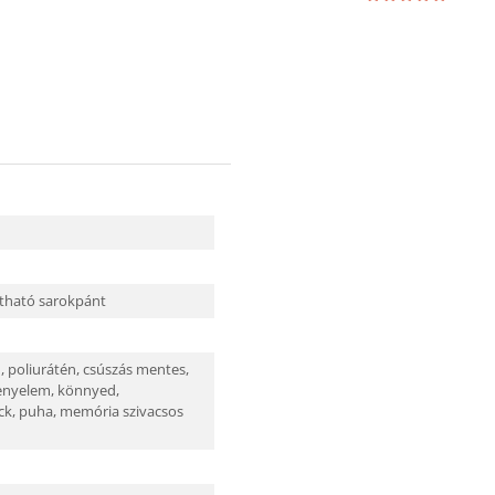
lítható sarokpánt
ú,
poliurátén,
csúszás mentes,
enyelem,
könnyed,
ck,
puha, memória szivacsos