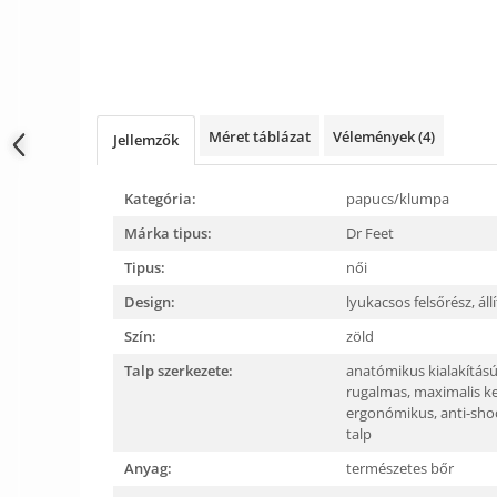
Méret táblázat
Vélemények
(4)
Jellemzők
Kategória:
papucs/klumpa
Márka tipus:
Dr Feet
Tipus:
női
Design:
lyukacsos felsőrész,
ál
Szín:
zöld
Talp szerkezete:
anatómikus kialakítás
rugalmas,
maximalis k
ergonómikus,
anti-sho
talp
Anyag:
természetes bőr