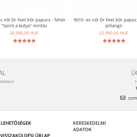
s női Dr Feet bőr papucs - fehér
9010 -es női Dr Feet bőr papuc
"Spirit a kutya" mintás
pillangó
26.990,00 HUF
22.990,00 HUF
AL
Ü
ldalakon
H
come
I LEHETŐSÉGEK
KERESKEDELMI
ADATOK
VISSZAKÜLDÉSI ŰRLAP