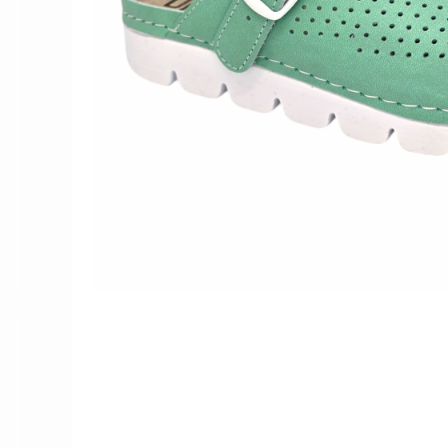
Női nyitott papucs - DOSS
Női szandál - DOSS
Férfi nyitott papucs - DOSS
Házi papucs - DOSS
PIUMETTA - gördülő talpú lábbeli
MEDI+ LÁBBELI
Női csukott papucsok - Medi+
Ferfi csukott papucsok - Medi+
Női nyitott papucs - Medi+
Női szandál
LEON KLOMPE LÁBBELI
Női csukott papucs - Leon
Férfi csukott papucs - Leon
Női nyitott papucs - Leon
Női szandál - Leon
Férfi nyitott papucs
NYÁRI NŐI LÁBBELI KOLLEKCIÓ